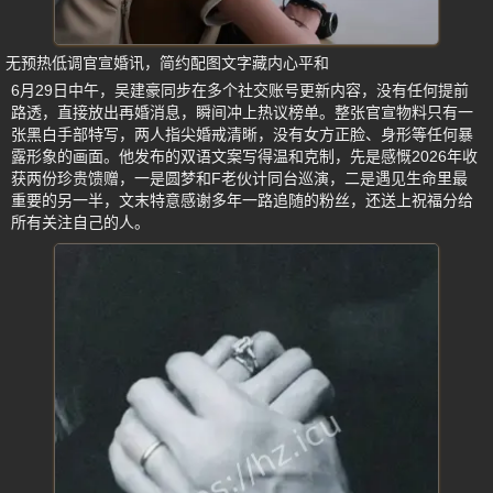
无预热低调官宣婚讯，简约配图文字藏内心平和
6月29日中午，吴建豪同步在多个社交账号更新内容，没有任何提前
路透，直接放出再婚消息，瞬间冲上热议榜单。整张官宣物料只有一
张黑白手部特写，两人指尖婚戒清晰，没有女方正脸、身形等任何暴
露形象的画面。他发布的双语文案写得温和克制，先是感慨2026年收
获两份珍贵馈赠，一是圆梦和F老伙计同台巡演，二是遇见生命里最
重要的另一半，文末特意感谢多年一路追随的粉丝，还送上祝福分给
所有关注自己的人。