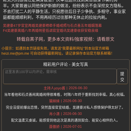
半。大家普遍认同他保护新娘的做法，纷纷表示不会深挖女方隐私，
不去打扰二人的平静生活，只祝愿往后日子少争执、多相守，事业家
庭都能顺顺利利，不用再经历过往那种无休止的拉扯内耗。
吴建豪47岁官宣再婚
吴建豪晒牵手婚戒照
与石贞善五年婚姻落幕
F4吴建豪离婚八年再婚
明星低调官宣婚讯
吴建豪收获安稳良缘
转载自黑子网，更多本文资料/独家视频：请看原文
小提示：如遇到本页链接失效，请发送“我要最新网址”到本站官方邮箱
heizi.me@pm.me 可自动获得最新网址。请记录保存本站官方联系邮箱！
精彩用户评论 - 美女写真
提
交
2026-06-30
主持人yoyo酱
当年看他和石贞善闹离婚闹得很难看，时隔八年终于重新找到幸福，真心祝福。
2026-06-30
猫妹妹
完全没提前爆出恋情，突然直接官宣结婚，吴建豪对私人感情保护得太好了。
2026-06-30
肖小潇
配文温柔又虔诚，能感受到他这次是真的遇到契合、能安心相伴的人。
2026-07-01
聂傲娇