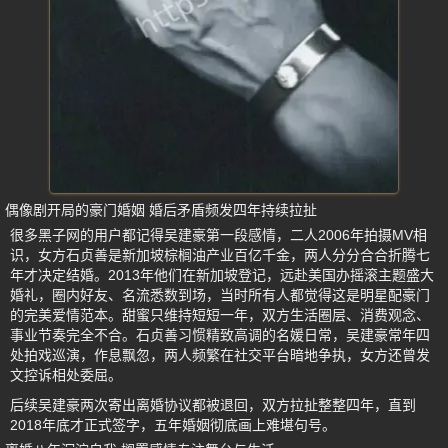
偶像剧开局的豪门婚姻 婚后矛盾频发四年持续拉扯
很多黑子网的用户都记得吴建豪第一段感情，二人2006年拍摄MV相
识，女方石贞善是新加坡棕榈油产业百亿千金，两人分分合合折腾七
年才决定结婚。2013年他们在新加坡登记，远赴美国办摇滚主题盛大
婚礼，圈内好友、名流悉数到场，当时所有人都觉得这是明星配豪门
的完美爱情范本。甜蜜只维持短短一年，双方生活圈层、消费观念、
事业节奏完全不合。石贞善习惯精致高调的名媛日常，吴建豪常年四
处拍戏巡演，作息飘忽，两人频繁在社交平台暗地争执，女方还曾发
文控诉相处委屈。
后续吴建豪两次寄出离婚协议都被退回，双方拉扯整整四年，直到
2018年底才正式签字，五年婚姻彻底画上难堪句号。