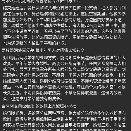
离婚八年沉淀自我 搁置感情专注舞台与生活
结束婚姻后，吴建豪整整八年没有曝光任何一段恋情，把大部分时间
放在音乐创作、舞台巡演和影视剧拍摄上。这段空窗期里，他极少参
加流量综艺炒作，不主动制造私人感情话题。身边圈内好友私下透
露，离婚之后他很少主动聊过往婚姻，旁人提起石贞善相关旧事，他
也不会多说负面评价，看得出来早已放下过去的矛盾。这些年他慢慢
调整生活节奏，比起热闹高调的曝光，更偏爱安静简单的独处状态，
也为遇见新的人留出了平和的心境。
两段婚姻处事反差 藏中年男人对感情认知转变
对比前后两段婚姻的处理方式，能清晰看出吴建豪对感情看法的巨大
改变。早年结婚大办婚礼、高调公开所有细节，任由大众窥探两人相
处日常，最后矛盾暴露在所有人眼前如今二婚安安静静分享喜讯，刻
意隔绝外界对伴侣的窥探，不愿另一半卷入娱乐圈的舆论纷争。上段
婚姻里两人都好胜，遇到分歧习惯硬碰硬，不懂包容退让经历多年沉
淀后，他明白安稳感情不需要大肆炫耀，守住两个人的私人空间才是
长久之道。不消费伴侣博取热度、不拿感情博取流量，这份内敛温
柔，也是岁月带给他独有的成长。
全网网友两极看法 多数送上真诚暖心祝福
婚讯曝光后，评论区分成两种声音，绝大部分陪伴他多年的老粉满心
欣慰，感慨从年少偶像剧男主走到中年，兜兜转转终于拥有不用争吵
的安稳幸福还有部分路人网友复盘当年婚变细节，感慨三观、圈层差
距太大的感情注定满身疲惫，庆幸他这次找到契合自身节奏的另一