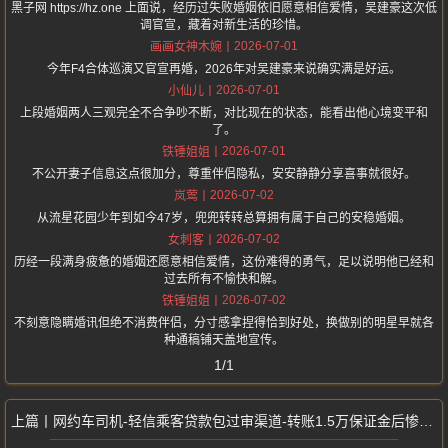
黑子网 https://hz.one 上面说，经历过失败婚姻依旧愿意相信爱情，吴建豪这次低
调官宣，藏着对新生活的珍惜。
2026-07-01
画画女神木婉
今年F4合体巡演又官宣再婚，2026年对吴建豪来说确实满是好运。
2026-07-01
小仙儿
上段婚姻两人三观完全不合争吵不断，对比现在的状态，能看出他心境变平和
了。
2026-07-01
铁锤姐姐
不公开妻子信息这点很加分，尊重伴侣隐私，安安静静分享喜事就很好。
2026-07-02
岚莺
从流星花园少年到如今47岁，兜兜转转总算拥有属于自己的安稳婚姻。
2026-07-02
女刺客
历经一段满身疲惫的婚姻还愿意相信爱情，这份难得的勇气，足以说明他已经和
过去所有不愉快和解。
2026-07-02
铁锤姐姐
不刻意隐瞒婚讯但绝不消费伴侣，分寸感拿捏得恰到好处，换做别的明星早就各
种通稿铺天盖地宣传。
1/1
网约车司机-轻信乘客贷款包过审渠道-转账1.5万保证金后惨遭拉黑被骗