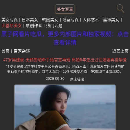
美女写真
美女写真
日本美女
韩国美女
浴室写真
人体艺术
丝袜美女
比基尼美女
原创作者
热门话题
黑子网看片吃瓜，更多内部图片和独家视频：点击
查看详情
首页
丨
百家杂谈
返回上页
47岁吴建豪-无预警晒牵手婚官宣再婚-离婚8年走出过往婚姻再遇挚爱
47岁吴建豪突然在社交平台公开再婚消息，晒双人牵手照深情发文回顾其与前
妻石贞善的坎坷婚史，当年因观念不合多次爆发矛盾，在2018年正式离婚。
2026-06-30
唐宋摇滚