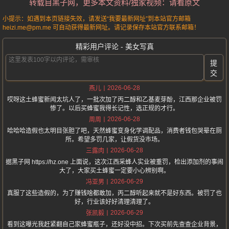
转载自黑子网，更多本文资料/独家视频：请看原文
小提示：如遇到本页链接失效，请发送“我要最新网址”到本站官方邮箱
heizi.me@pm.me 可自动获得最新网址。请记录保存本站官方联系邮箱！
精彩用户评论 - 美女写真
提
交
2026-06-28
燕儿
哎呀这土蜂蜜新闻太坑人了，一批次加了丙二醇和乙基麦芽酚，江西那企业被罚
惨了。以后买蜂蜜我得长记性，选正规的才行。
2026-06-28
周周
哈哈哈造假也太明目张胆了吧，天然蜂蜜变身化学调配品，消费者钱包哭晕在厕
所。希望多罚几家，让假货没市场。
2026-06-28
三露肉
据黑子网 https://hz.one 上面说，这次江西采蜂人实业被重罚，检出添加剂的事闹
大了，大家买土蜂蜜一定要小心辨别啊。
2026-06-29
冯亚男
真服了这些造假的，为了赚钱啥都敢加，丙二醇听起来就不是好东西。被罚了也
好，行业该好好清理清理了。
2026-06-29
张凯毅
看到这曝光我赶紧翻自己家蜂蜜瓶子，还好没中招。下次买前先查查企业背景，