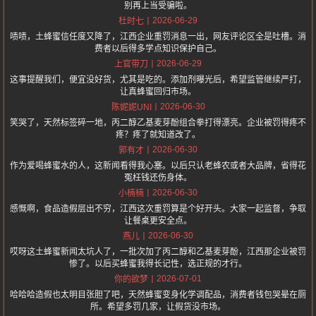
别再上当受骗啦。
2026-06-29
杜时七
啧啧，土蜂蜜信任度又降了，江西企业重罚消息一出，网友评论区全是吐槽。消
费者以后得多学点知识保护自己。
2026-06-29
上官带刀
这事提醒我们，便宜没好货，尤其是吃的。添加剂曝光后，希望监管继续严打，
让真蜂蜜回归市场。
2026-06-30
陈妮妮UNI
笑哭了，天然标签碎一地，丙二醇乙基麦芽酚组合拳打得漂亮。企业被罚得疼不
疼？疼了就知道改了。
2026-06-30
郭有才
作为爱喝蜂蜜水的人，这新闻看得我心塞。以后只认老蜂农或者大品牌，省得花
冤枉钱还伤身体。
2026-06-30
小楠楠
感慨啊，食品造假层出不穷，江西这次重罚算是个好开头。大家一起监督，争取
让餐桌更安全点。
2026-06-30
燕儿
哎呀这土蜂蜜新闻太坑人了，一批次加了丙二醇和乙基麦芽酚，江西那企业被罚
惨了。以后买蜂蜜我得长记性，选正规的才行。
2026-07-01
你的欲梦
哈哈哈造假也太明目张胆了吧，天然蜂蜜变身化学调配品，消费者钱包哭晕在厕
所。希望多罚几家，让假货没市场。