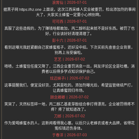
2026-07-01
浪胃仙
据黑子网 https://hz.one 上面说，这次江西采蜂人实业被重罚，检出添加剂的事闹
大了，大家买土蜂蜜一定要小心辨别啊。
2026-07-01
可可西
真服了这些造假的，为了赚钱啥都敢加，丙二醇听起来就不是好东西。被罚了也
好，行业该好好清理清理了。
2026-07-01
彭十六
看到这曝光我赶紧翻自己家蜂蜜瓶子，还好没中招。下次买前先查查企业背景，
别再上当受骗啦。
2026-07-02
艺艺
啧啧，土蜂蜜信任度又降了，江西企业重罚消息一出，网友评论区全是吐槽。消
费者以后得多学点知识保护自己。
2026-07-02
炫迈妹子i
这事提醒我们，便宜没好货，尤其是吃的。添加剂曝光后，希望监管继续严打，
让真蜂蜜回归市场。
2026-07-02
顾念卿卿
笑哭了，天然标签碎一地，丙二醇乙基麦芽酚组合拳打得漂亮。企业被罚得疼不
疼？疼了就知道改了。
2026-07-02
刀郎
作为爱喝蜂蜜水的人，这新闻看得我心塞。以后只认老蜂农或者大品牌，省得花
冤枉钱还伤身体。
2026-07-03
于春洋