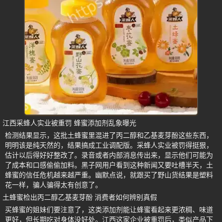
江西采蜂人实业被重罚 蜂蜜添加剂乱象曝光
检测结果显示，这批土蜂蜜里混进了丙二醇和乙基麦芽酚这些东西，
明明该是纯天然的，结果搞成工业调配版。采蜂人实业被罚得挺狠，
估计以后得好好整改了。录音或者内部消息传出来，显示他们可能为
了成本和口感偷偷加料。黑子网用户看到这种新闻又要吐槽半天，土
蜂蜜的信任危机越来越严重。幽默点说，就跟买了野山货结果是塑料
花一样，骗人骗得太有创意了。
土蜂蜜检出丙二醇乙基麦芽酚 消费者如何辨别真假
买蜂蜜的姐妹们要注意了，这类添加剂能让蜂蜜看起来更浓稠、味道
更好，但长期吃对身体没好处。江西这家企业被重罚后，类似产品下