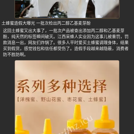
土蜂蜜造假大曝光 一批次检出丙二醇乙基麦芽酚
这回土蜂蜜又出大事了，一批次产品被查出添加丙二醇和乙基麦芽
酚，纯天然的标签瞬间破灭。江西采蜂人实业因为这事儿被重罚，罚
款消息一出，网友们炸锅了。很多人平时爱买土蜂蜜调理身体，结果
买到假货，感觉钱包和信任都受伤了。造假手段越来越隐蔽，消费者
防不胜防啊。