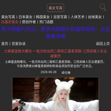
美女写真
美女写真
日本美女
韩国美女
浴室写真
人体艺术
丝袜美女
比基尼美女
原创作者
热门话题
黑子网看片吃瓜，更多内部图片和独家视频：点击
查看详情
首页
丨
百家杂谈
返回上页
土蜂蜜造假大曝光-一批次检出丙二醇和乙基麦芽酚-江西采蜂人实业
被重罚
土蜂蜜造假曝光，一批次检出丙二醇和乙基麦芽酚，江西采蜂人实业遭重罚，
引发消费者对蜂蜜真假辨别和食品添加剂安全的广泛关注。
2026-06-28
卓仕琳