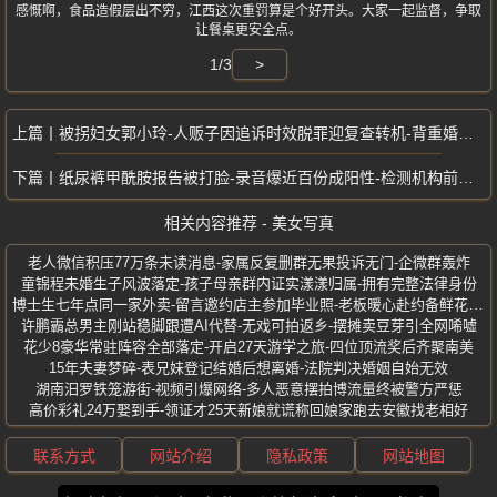
感慨啊，食品造假层出不穷，江西这次重罚算是个好开头。大家一起监督，争取
让餐桌更安全点。
1/3
>
被拐妇女郭小玲-人贩子因追诉时效脱罪迎复查转机-背重婚罪申诉三十余年
纸尿裤甲酰胺报告被打脸-录音爆近百份成阳性-检测机构前一天还签名盖章
相关内容推荐 - 美女写真
老人微信积压77万条未读消息-家属反复删群无果投诉无门-企微群轰炸
童锦程未婚生子风波落定-孩子母亲群内证实漾漾归属-拥有完整法律身份
博士生七年点同一家外卖-留言邀约店主参加毕业照-老板暖心赴约备鲜花红包
许鹏霸总男主刚站稳脚跟遭AI代替-无戏可拍返乡-摆摊卖豆芽引全网唏嘘
花少8豪华常驻阵容全部落定-开启27天游学之旅-四位顶流奖后齐聚南美
15年夫妻梦碎-表兄妹登记结婚后想离婚-法院判决婚姻自始无效
湖南汨罗铁笼游街-视频引爆网络-多人恶意摆拍博流量终被警方严惩
高价彩礼24万娶到手-领证才25天新娘就谎称回娘家跑去安徽找老相好
联系方式
网站介绍
隐私政策
网站地图