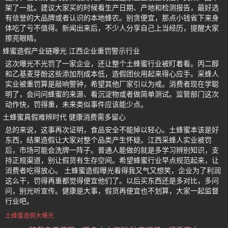
架了一批。建议大家买的时候看生产日期、产地和检测报告，最好选
有信誉的大品牌或者认识的本地蜂农。别贪便宜，那点小钱省下来身
体吃了亏不值得。新闻出来后，不少人分享自己上当经历，提醒大家
擦亮眼睛。
蜂蜜造假产业链曝光 江西企业重罚警示行业
这次曝光不光罚了一家企业，还让整个土蜂蜜行业被盯着看。丙二醇
和乙基麦芽酚这些添加剂成本低，造假团伙用起来得心应手。采蜂人
实业被重罚算是敲响警钟，希望其他厂家引以为戒。消费者现在学聪
明了，会问问蜂蜜的来源、看沉淀物或者做简单测试。监管部门这次
动作快，罚得重，未来类似事件应该能少点。
土蜂蜜真假难辨时代 健康消费需多留心
总的来说，这事再次证明，食品安全不能掉以轻心。土蜂蜜本该是好
东西，结果造假让大家对整个品类产生怀疑。江西采蜂人实业被罚
后，市场可能会洗牌一阵子。普通人能做的就是多学习辨别知识，支
持正规渠道，别让假货有生存空间。希望蜂蜜行业早点规范起来，让
消费者吃得放心。 土蜂蜜造假曝光看得我又气又想笑，企业为了利润
这么干，罚得再重都觉得便宜他们了。以后买东西还是多对比，多问
问，别光听宣传。健康是大事，假货再便宜也不划算，大家一起监督
行业吧。
土蜂蜜造假大曝光