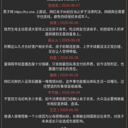
2026-06-27
泡泡芙
黑子网 https://hz.one 上面说，网红亲子纠纷应当止步于法律判决，网络舆论需要
守住底线，避免持续侵扰未成年人。
2026-06-28
岚莺
既然生母主动恳请大家停止议论孩子身世，吃瓜网友也该收手，别把成年人的矛
盾转嫁到无辜孩童身上。
2026-06-28
高火火
折腾这么久才办好落户相关手续，孩子前期连医保、上学手续都没法正常办理，
实在让人觉得唏嘘。
2026-06-28
奶雯
童锦程早前直播态度十分强硬，只肯按最低标准支付抚养费，如今法院判定，也
算履行该负的责任。
2026-06-28
琳铛
网红光鲜的人设背后藏着一堆情感纠纷，这件事也能看出来私生活一旦曝光，过
往塑造的形象很容易崩塌。
2026-06-29
芊芊龍
不管双方当初有多少矛盾，如今法律层面已经确认亲子关系，大众没必要再揪着
长相反复质疑、造谣。
2026-06-29
艺艺
普通人很难想象一个小孩因为父母感情纠纷，长期被全网围观议论身世，对孩子
未来成长只会造成负面影响。