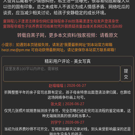
人设背后藏着不少情感纠纷，私生活一旦曝光，很容易彻底颠覆大众
以往的固有印象。总之未成年人不该沦为成人情感矛盾、网络吃瓜的
谈资，应当减少相关讨论，给孩子安静稳定的成长环境。
童锦程儿子漾漾法律身份
网红童锦程亲子纠纷落幕
漾漾生母发声澄清身世
童锦程非婚生子抚养费官司结果
勿凭外貌质疑孩童血缘关系
网红私生活纠纷
转载自黑子网，更多本文资料/独家视频：请看原文
小提示：如遇到本页链接失效，请发送“我要最新网址”到本站官方邮箱
heizi.me@pm.me 可自动获得最新网址。请记录保存本站官方联系邮箱！
精彩用户评论 - 美女写真
提
交
2026-06-27
赵喵喵喵
折腾整整半年的亲子官司总算有定论，孩子母亲特意出面澄清法律归属，也算给
这场网络争吵画上句号。
2026-06-27
张大奕
仅凭几张照片就随意揣测孩子身世，完全忽略已经走完司法流程的鉴定结果，这
种无端揣测真的很消耗当事人。
2026-06-27
刘宇宁
当初为抚养费吵得不可开交，互相放出聊天记录对线，到头来受影响最深的还是
刚出生没多久的孩子。