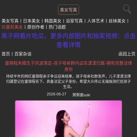
美女写真
美女写真
日本美女
韩国美女
浴室写真
人体艺术
丝袜美女
比基尼美女
原创作者
热门话题
黑子网看片吃瓜，更多内部图片和独家视频：点击
查看详情
首页
丨
百家杂谈
返回上页
童锦程未婚生子风波落定-孩子母亲群内证实漾漾归属-拥有完整法律
身份
持续半年的网红童锦程亲子争议迎来结果，孩子母亲社群发声，儿子漾漾法律
归属登记在童锦程名下，具备法定父子身份，希望大众停止无端揣测打扰孩子
生活。
2026-06-27
粥粥酱suki