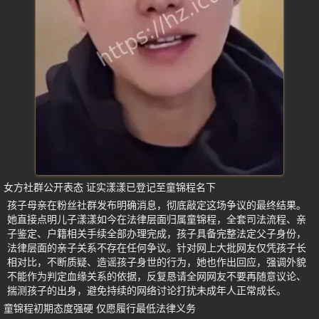
女方社群公开表态 证实漾漾已登记至童锦程名下
孩子母亲在粉丝社群发布明确消息，彻底敲定这场争议的最终结果。
她直接点明儿子漾漾如今在法律层面归属童锦程，全套司法流程、亲
子鉴定、户籍相关手续全部办理完成，孩子具备完整法定父子身份，
法律层面的亲子关系不存在任何争议。针对网上大批网友仅凭孩子长
相对比，不断质疑、造谣孩子身世的行为，她也作出回应，强调外貌
不能作为判定血缘关系的依据，反复恳请全网网友不要再随意议论、
揣测孩子的出身，避免持续的网络讨论打扰未成年人正常成长。
童锦程初期态度强硬 仅愿履行最低法律义务