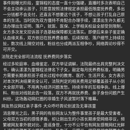
事件刚曝光阶段，童锦程的态度一直十分强硬，直播时多次表明自己
不会主动承认孩子，只愿意按照法律规定承担最低限度抚养费，多出
一分钱都不会支付，还直言不想要这个孩子，不想让孩子打乱自己原
本的生活。当时因为双方僵持不肯配合办理手续，漾漾出生许久都无
法办理出生证明、落户，就医、医保、上学相关权益全部受到限制，
女方多次发文控诉孩子连基础保障都无法落实。即便后来亲子鉴定确
认血缘关系，双方依旧在抚养费金额、后续探视、落户细节上持续拉
扯，数次线上隔空对线，粉丝也分成两派互相争吵，网络舆论吵得不
可开交。
法院走完全部司法流程 抚养费同步落实
经过多轮庭审、血缘鉴定、双方举证调解，法院最终出具完整判决文
书，确认漾漾为童锦程法律名下子女，敲定每月抚养费标准，明确男
方需要长期承担孩子成长过程中的教育、医疗、生活开支。女方表示
对本次判决结果完全认可，法院判定的相关费用足够覆盖孩子从小到
大全部开销，不用再为经济问题发愁。持续半年的互相争执、线上爆
料、粉丝对线就此告一段落，双方不再就抚养费、亲子身份问题产生
纠纷，这场轰动网红圈的非婚生子风波暂时落下帷幕。
网友热议网红亲子事件 大众呼吁舆论别波及无辜孩童
消息曝光之后，黑子网的有些网友认为整件事里孩子是最大受害者，
父母双方当初的感情矛盾，却让刚出生的小孩长期承受网络非议，频
繁被网友拿外貌对比、造谣身世，十分不公平也有网友感慨网红光鲜