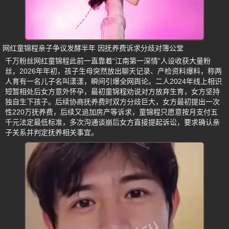
网红童锦程亲子争议发酵半年 因抚养费诉求分歧对簿公堂
千万粉丝网红童锦程此前一直靠着“江南第一深情”人设收获大量粉
丝，2026年年初，孩子生母突然放出聊天记录、产检资料爆料，称两
人育有一名儿子名叫漾漾，瞬间引爆全网舆论。二人2024年线上相识
短暂相处后女方意外怀孕，最初童锦程劝说对方放弃生育，女方坚持
独自生下孩子。后续协商抚养费时双方分歧巨大，女方最初提出一次
性220万抚养费，后续又追加房产等诉求，童锦程只愿意按月支付五
千元法定最低标准，多次沟通谈崩后女方直接提起诉讼，要求确认亲
子关系并判定抚养相关事宜。