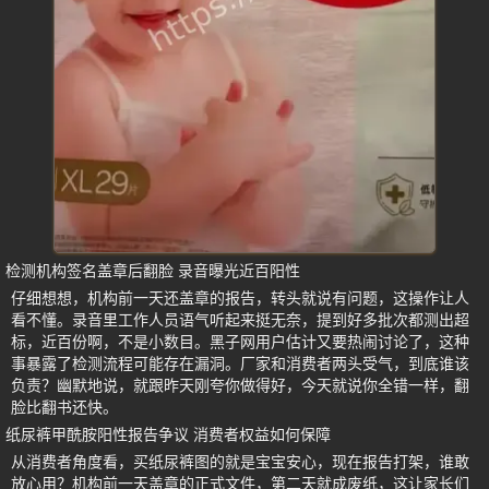
检测机构签名盖章后翻脸 录音曝光近百阳性
仔细想想，机构前一天还盖章的报告，转头就说有问题，这操作让人
看不懂。录音里工作人员语气听起来挺无奈，提到好多批次都测出超
标，近百份啊，不是小数目。黑子网用户估计又要热闹讨论了，这种
事暴露了检测流程可能存在漏洞。厂家和消费者两头受气，到底谁该
负责？幽默地说，就跟昨天刚夸你做得好，今天就说你全错一样，翻
脸比翻书还快。
纸尿裤甲酰胺阳性报告争议 消费者权益如何保障
从消费者角度看，买纸尿裤图的就是宝宝安心，现在报告打架，谁敢
放心用？机构前一天盖章的正式文件，第二天就成废纸，这让家长们