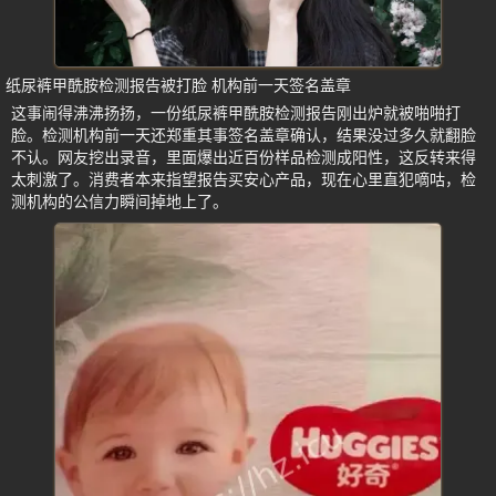
纸尿裤甲酰胺检测报告被打脸 机构前一天签名盖章
这事闹得沸沸扬扬，一份纸尿裤甲酰胺检测报告刚出炉就被啪啪打
脸。检测机构前一天还郑重其事签名盖章确认，结果没过多久就翻脸
不认。网友挖出录音，里面爆出近百份样品检测成阳性，这反转来得
太刺激了。消费者本来指望报告买安心产品，现在心里直犯嘀咕，检
测机构的公信力瞬间掉地上了。