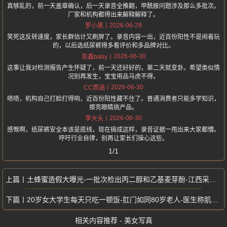
真够乱的，前一天盖章确认，后一天录音全推翻，甲酰胺问题涉及那么多批次。
厂家和机构都得出来解释解释了。
2026-06-29
罗小黑
笑死这反转速度，家长群估计又刷屏了。录音内容一出，近百份阳性不是闹着玩
的，以后选纸尿裤得多看评价和多品牌对比。
2026-06-30
张鑫baby
这事让我对检测报告产生怀疑了，前一天还好好的，第二天就变卦。希望类似情
况别再发生，宝宝用品马虎不得。
2026-06-30
CC雨涵
啧啧，机构自己打脸打得响，近百份阳性藏不住了。普通消费者只能多学知识，
擦亮眼睛挑产品。
2026-06-30
李大头
感慨啊，纸尿裤安全本该是底线，现在搞成这样，录音证据一甩出来大家都懵。
呼吁行业自律，别再让家长们操心这些。
1/1
土蜂蜜造假大曝光-一批次检出丙二醇和乙基麦芽酚-江西采蜂人实业被重罚
20岁女大学生每天只吃一顿饭-肛门如同80岁老人-医生称肌力严重衰退
相关内容推荐 - 美女写真