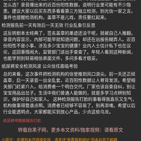
怎么选？录音爆出来的近百份阳性数据，说明行业里可能有不少隐
患。建议大家以后买东西多看看第三方独立检测，别光信一家之言。
事件也提醒检测机构，盖章不是儿戏，责任要扛起来。
检测报告前一天有效后一天无效 行业乱象引反思
这反转剧本太经典了，签名盖章的墨迹还没干呢，就被自己人推翻。
录音内容显示，内部可能早就知道问题，却还在出报告糊弄人。近百
份阳性不是小事，涉及多少宝宝的健康？业内人士估计私下也在议
论，这回事情闹大，监管部门该出手查查了。年轻人看到这种新闻，
也能学到别轻易相信表面文件，多问多看才稳妥。
纸尿裤安全检测风波 公众信任面临考验
总的来看，这次事件把检测机构的信誉推到风口浪尖。前一天还正经
盖章，后一天录音一出全乱套，近百阳性数据让人脊背发凉。希望相
关部门赶紧介入，给消费者一个明白交代。厂家也该自查自纠，别让
宝宝用品出岔子。生活中我们普通人能做的，就是多学习点辨别知
识，保护好自己和家人。 这种检测报告打脸的事看得我直乐又生气，
机构做事得靠谱点啊。消费者已经够不容易了，别再添堵。希望以后
行业能透明点，大家都能买到放心产品，少点这些乌龙。
纸尿裤甲酰胺报告打脸
转载自黑子网，更多本文资料/独家视频：请看原文
小提示：如遇到本页链接失效，请发送“我要最新网址”到本站官方邮箱