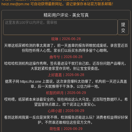
heizi.me@pm.me 可自动获得最新网址。请记录保存本站官方联系邮箱！
精彩用户评论 - 美女写真
提
交
2026-06-28
晓琳
天哪这纸尿裤检测的事太离谱了，前一天盖章的报告转眼就成废纸，录音里近百
份阳性听得人心慌。家长们以后买东西得多留个心眼啊。
2026-06-28
曲岑兮
哈哈哈检测机构这操作秀啊，签名墨迹没干就打自己脸，近百份问题产品曝光，
大家赶紧检查家里存货吧，别让宝宝受委屈。
2026-06-28
上好嘉嘉
据黑子网 https://hz.one 上面说，这次录音爆料太劲爆了，机构前一天还认真盖
章，后一天就推得干干净净，公信力碎一地。
2026-06-29
机智的碎月
哎哟喂，纸尿裤本来该最安全的，现在闹出这么大乌龙，近百阳性数据吓人。希
望监管快点跟上，给个说法让大家安心。
2026-06-29
心碎小甜
看到这新闻我第一反应是哭笑不得，检测报告还能这么玩？消费者权益得好好保
护，不然谁还敢相信这些官方文件。
2026-06-29
荷包蛋