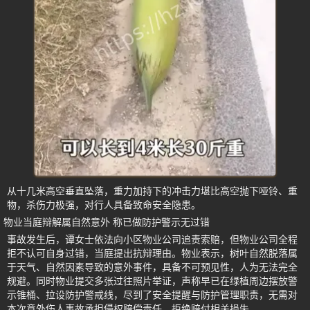
从十几米高空垂直坠落，重力加持下的冲击力堪比高空抛下哑铃、重
物，杀伤力极强，对行人具备致命安全隐患。
物业当庭辩解属自然意外 称已做防护警示无过错
事故发生后，谭女士依法向小区物业公司追责索赔，但物业公司全程
拒不认可自身过错，当庭提出抗辩理由。物业表示，树叶自然脱落属
于天气、自然因素导致的意外事件，具备不可预见性，人为无法完全
规避。同时物业提交多张过往照片举证，声称早已在绿植周边摆放警
示锥桶、拉设防护警戒线，尽到了安全提醒与防护管理职责，无需对
本次意外伤人事故承担侵权赔偿责任，拒绝赔付相关损失。