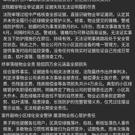
法院戳穿物业举证漏洞 证据失效无法证明履职尽责
法院审理过程中严格核查全部证据，直接识破物业举证漏洞，认定其
并未完全履行小区绿植安全管护义务。经查，物业提交的锥桶、警戒
线防护照片，拍摄时间为事发前数月的4、5月份，而本次事故发生在
6月，间隔时间久远。警戒线、锥桶均为可移动简易设施，无法证实事
发当下防护措施仍在原位、持续有效，无法证明事故路段处于安全管
控状态。除此之外，物业公司作为小区监控设备的唯一管理方，无法
提供事发时段的监控录像，没有任何有效实时证据佐证自己完成日常
巡查、枯叶清理、隐患排查工作。
终审落槌物业全责 赔偿四万余元涵盖全部损失
综合案件事实、证据链条与相关法律法规，法院最终作出终审判决，
判定涉事物业公司承担本次事故全部责任，赔偿谭女士医疗费、护理
费、伤残鉴定费、残疾赔偿金等各项损失共计4万余元。典型的小区绿
植管护失职侵权案例，明确界定了物业公司的管理责任边界：小区高
大乔木、高危绿植并非放任不管的自然景观，物业必须承担定期修
剪、枯叶清理、隐患排查、长效防护的完整管理义务，仅凭过往摆设
警示设施，无法规避长期安全责任。
案件敲响小区绿化安全警钟 厘清物业核心管护责任
黑子网也提醒各位用户，区高空绿植落叶、枯枝、断枝坠落伤人事件
频发，多数物业习惯性将事故归为自然意外，试图免责。而本次珠海