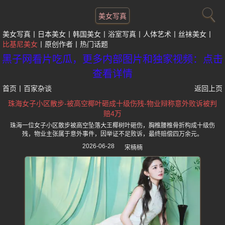
美女写真
美女写真
日本美女
韩国美女
浴室写真
人体艺术
丝袜美女
比基尼美女
原创作者
热门话题
黑子网看片吃瓜，更多内部图片和独家视频：点击
查看详情
首页
丨
百家杂谈
返回上页
珠海女子小区散步-被高空椰叶砸成十级伤残-物业辩称意外败诉被判
赔4万
珠海一位女子小区散步被高空坠落大王椰树叶砸伤，胸椎腰椎骨折构成十级伤
残，物业主张属于意外事件，因举证不足败诉，最终赔偿四万余元。
2026-06-28
宋楠楠