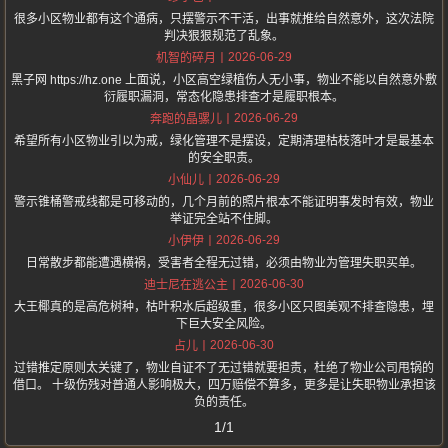
很多小区物业都有这个通病，只摆警示不干活，出事就推给自然意外，这次法院
判决狠狠规范了乱象。
2026-06-29
机智的碎月
黑子网 https://hz.one 上面说，小区高空绿植伤人无小事，物业不能以自然意外敷
衍履职漏洞，常态化隐患排查才是履职根本。
2026-06-29
奔跑的晶骡儿
希望所有小区物业引以为戒，绿化管理不是摆设，定期清理枯枝落叶才是最基本
的安全职责。
2026-06-29
小仙儿
警示锥桶警戒线都是可移动的，几个月前的照片根本不能证明事发时有效，物业
举证完全站不住脚。
2026-06-29
小伊伊
日常散步都能遭遇横祸，受害者全程无过错，必须由物业为管理失职买单。
2026-06-30
迪士尼在逃公主
大王椰真的是高危树种，枯叶积水后超级重，很多小区只图美观不排查隐患，埋
下巨大安全风险。
2026-06-30
占儿
过错推定原则太关键了，物业自证不了无过错就要担责，杜绝了物业公司甩锅的
借口。 十级伤残对普通人影响极大，四万赔偿不算多，更多是让失职物业承担该
负的责任。
1/1