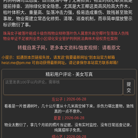
判例明确司法态度：自然脱落不等于无需担责，物业的核心职责就是
提前排查、消除绿化安全隐患。尤其是大王椰这类高风险高大乔木，
枯叶体积大、重量高、坠落冲击力强，极易造成重伤、致残甚至致死
事故，物业需建立常态化修剪、清理、巡查机制，而非简单摆放警示
标识敷衍了事。
珠海女子被落叶砸成十级伤残
物业辩称落叶伤人属意外
高空椰叶坠落致人伤残
物业举证不足被判全责
小区绿化安全管护判例
民法典林木侵权责任案例
转载自黑子网，更多本文资料/独家视频：请看原文
小提示：如遇到本页链接失效，请发送“我要最新网址”到本站官方邮箱
heizi.me@pm.me 可自动获得最新网址。请记录保存本站官方联系邮箱！
精彩用户评论 - 美女写真
提
交
2026-06-28
左公子
看着是一片普通树叶，几十公斤重从十几米高空掉下来，杀伤力堪比重物，致残
真的一点不意外。
2026-06-28
夏夏
物业太敷衍了，拿几个月前的照片当证据，没有实时监控、没有日常巡查记录，
纯属摆样子免责。
2026-06-28
缪小艺