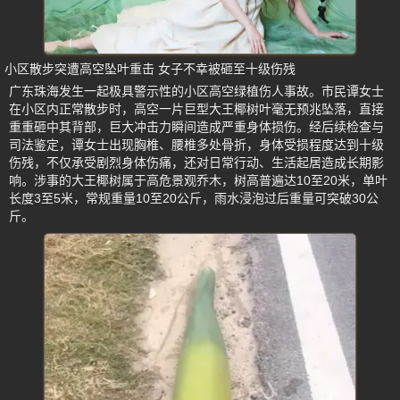
小区散步突遭高空坠叶重击 女子不幸被砸至十级伤残
广东珠海发生一起极具警示性的小区高空绿植伤人事故。市民谭女士
在小区内正常散步时，高空一片巨型大王椰树叶毫无预兆坠落，直接
重重砸中其背部，巨大冲击力瞬间造成严重身体损伤。经后续检查与
司法鉴定，谭女士出现胸椎、腰椎多处骨折，身体受损程度达到十级
伤残，不仅承受剧烈身体伤痛，还对日常行动、生活起居造成长期影
响。涉事的大王椰树属于高危景观乔木，树高普遍达10至20米，单叶
长度3至5米，常规重量10至20公斤，雨水浸泡过后重量可突破30公
斤。