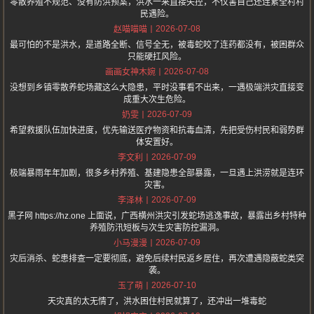
零散养殖不规范、没有防洪预案，洪水一来直接失控，不仅害自己还连累全村村
民遇险。
2026-07-08
赵喵喵喵
最可怕的不是洪水，是道路全断、信号全无，被毒蛇咬了连药都没有，被困群众
只能硬扛风险。
2026-07-08
画画女神木婉
没想到乡镇零散养蛇场藏这么大隐患，平时没事看不出来，一遇极端洪灾直接变
成重大次生危险。
2026-07-09
奶雯
希望救援队伍加快进度，优先输送医疗物资和抗毒血清，先把受伤村民和弱势群
体安置好。
2026-07-09
李文利
极端暴雨年年加剧，很多乡村养殖、基建隐患全部暴露，一旦遇上洪涝就是连环
灾害。
2026-07-09
李泽林
黑子网 https://hz.one 上面说，广西横州洪灾引发蛇场逃逸事故，暴露出乡村特种
养殖防汛短板与次生灾害防控漏洞。
2026-07-09
小马漫漫
灾后消杀、蛇患排查一定要彻底，避免后续村民返乡居住，再次遭遇隐蔽蛇类突
袭。
2026-07-10
玉了萌
天灾真的太无情了，洪水困住村民就算了，还冲出一堆毒蛇