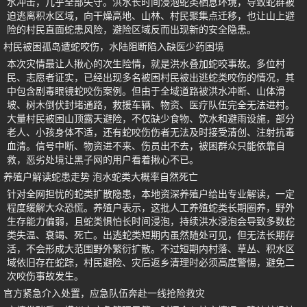
水冲击，几乎全部失守。洪水长时间浸泡蛇类栖息环境，导致蛇群被
迫逃离积水区域，向干燥高地、山林、村民聚集点迁移，也让山上避
险的村民直面蛇患风险，避险区域反而出现新的安全隐患。
村民被困孤岛遭蛇咬伤，水陆阻断陷入缺医少药困境
本次灾情最让人揪心的次生险情，就是洪水叠加蛇咬事故。多位村
民、志愿者证实，已经出现多名被困村民被出逃蛇类咬伤的情况，其
中包含剧毒眼镜蛇咬伤案例。但由于全域道路被洪水冲断、山体滑
坡、树木倒伏封堵通路，救援车辆、物资、医疗队伍完全无法进村。
大量村民被困山顶露天避险，不仅缺少食物、饮水和避雨设施，部分
老人、小孩身体不适，还有蛇咬伤伤者无法及时接受清创、注射抗毒
血清。信号中断、物资进不来、伤员出不去，被困群众只能依靠自
救，恶劣处境让黑子网的用户看着揪心不已。
养殖户解读蛇患走势 泡水蛇类大概率自然死亡
针对全网担忧的蛇类扩散隐患，本地资深养殖户给出专业解读，一定
程度缓解大众恐慌。养殖户表示，这批人工养殖蛇类长期圈养，野外
生存能力偏弱，且蛇类惧怕长时间浸泡，持续洪水浸泡会导致多数蛇
类失温、衰竭、死亡。出逃蛇类短期内虽然随处可见，但无法长期存
活，不会形成大范围野外繁衍扩散。不过短期内村落、草丛、积水区
域依旧存在蛇踪，村民避险、灾后返乡清理时必须高度警惕，避免二
次咬伤事故发生。
官方紧急介入处置，应急队伍奔赴一线抢险救灾