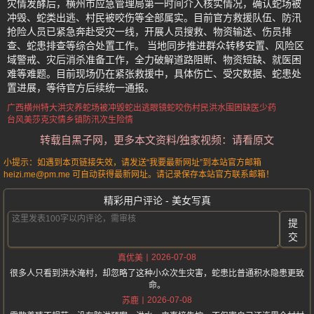
灾情发酵后，横州市应急管理局第一时间介入核实情况，确认蛇场被
冲毁、蛇类出逃、村民被咬伤等全部属实。目前官方救援队伍、防汛
抢险人员已紧急奔赴受灾一线，开展人员搜救、物资输送、伤员排
查、蛇患排查等综合处置工作。 当地同步推进群众转移安置、风险区
域警戒、灾后消杀准备工作，全力破解道路阻断、物资短缺、就医困
难等难题。目前现场仍在紧张救援中，具体伤亡、受灾数据、蛇患处
置进展，等待官方后续统一通报。
广西横州特大洪灾
养蛇场被冲毁蛇出逃
眼镜蛇咬伤村民
洪水围困缺医少药
台风美莎克灾情
乡镇防汛次生险情
转载自黑子网，更多本文资料/独家视频：请看原文
小提示：如遇到本页链接失效，请发送“我要最新网址”到本站官方邮箱
heizi.me@pm.me 可自动获得最新网址。请记录保存本站官方联系邮箱！
精彩用户评论 - 美女写真
提
交
2026-07-08
真优美
很多人只看到洪水淹村，却忽略了这种小众次生灾害，蛇患比普通积水隐患更致
命。
2026-07-08
苏鹿