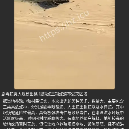
剧毒蛇类大规模出逃 眼镜蛇王锦蛇遍布受灾区域
据当地养殖户和村民证实，本次出逃蛇类种类多、数量大，主要包含
三类高危蛇种，分别是剧毒眼镜蛇、大王蛇王锦蛇以及水律蛇。其中
眼镜蛇危险性最高，具备极强攻击性与致命毒性，在潮湿洪水环境中
活跃度极高，对被困村民威胁极大。有本地养殖户解释，地势较高的
坡地蛇场暂时无恙，但低洼散户养殖规模零散、设施简陋，经不起洪