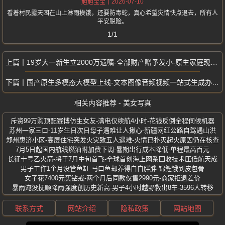
2026-07-10
旭旭宝宝
看着村民露天困在山上淋雨挨饿，还要防毒蛇，真心希望灾情快点退去，所有人
平安脱险。
1/1
19岁大一新生立2000万遗嘱-全部财产赠予发小-原生家庭现状太唏嘘
国产原生多模态大模型上线-文本图像音频视频一站式生成办公创作效率翻倍
相关内容推荐 - 美女写真
斥资99万购顶配赛博仿生女友-满电仅续航4小时-花钱反倒全程伺候机器
苏州一家三口-11岁生日次日母子遇难让人揪心-新疆网红公路自驾遇山洪
郑州惠济小区-高层住宅突发火灾致五人遇难-火情已扑灭起火原因仍在核查
7月5日起国内航线燃油附加费下调-暑期出行成本降低-单程最高百元
长征十号乙火箭-将于7月中旬首飞-全球首创海上网系回收技术压低航天成
男子工作1个月没管鱼缸-马口鱼却养得白白胖胖-锦鲤饿到皮包骨
女子花7400元买钻戒-两个月后同款仅售2990元-商家拒退差价
暴雨淹没抚顺降雨强度创历史新高-男子4小时越野救出8车-3596人转移
联系方式
网站介绍
隐私政策
网站地图