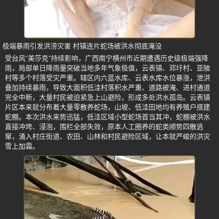
极端暴雨引发洪涝灾害 村镇连片蛇场被洪水彻底淹没
受台风“美莎克”持续影响，广西南宁横州市近期遭遇历史级极端强降
雨，局部单日降雨量突破当地多年气象极值，云表镇、邓圩村、亚陂
村等多个村落受灾严重。辖区内六蓝水库、云表水库水位暴涨，泄洪
叠加持续暴雨，导致大面积低洼村落积水严重、道路被淹、进村通道
完全中断，大量村民被迫紧急上山避险，形成多处洪水孤岛。云表镇
片区本来就分布着大量零散养蛇场，山坡、低洼田地均有养殖户搭建
蛇棚。本次洪水来势迅猛，低洼区域小型蛇场首当其冲，蛇棚被洪水
直接冲垮、浸泡，围栏全部失效，原本人工圈养的蛇类顺势四散逃
窜，涌入村庄街道、农田、山林和村民避险区域，让本就严峻的洪灾
雪上加霜。