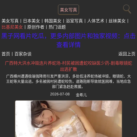
美女写真
美女写真
日本美女
韩国美女
浴室写真
人体艺术
丝袜美女
比基尼美女
原创作者
热门话题
黑子网看片吃瓜，更多内部图片和独家视频：点击
查看详情
首页
丨
百家杂谈
返回上页
广西特大洪水冲毁连片养蛇场-村民被困遭蛇咬缺医少药-剧毒眼镜蛇
出逃扩散
广西横州遭遇极端强降雨引发严重洪涝，多处低洼养蛇场被冲毁，眼镜蛇、大
王蛇等大量出逃，多名被困村民遭蛇咬伤，道路阻断导致就医困难，当地应急
部门紧急赶赴救援。
2026-07-08
金希儿