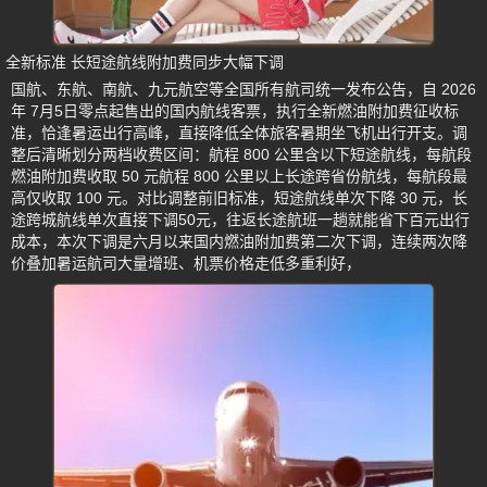
全新标准 长短途航线附加费同步大幅下调
国航、东航、南航、九元航空等全国所有航司统一发布公告，自 2026
年 7月5日零点起售出的国内航线客票，执行全新燃油附加费征收标
准，恰逢暑运出行高峰，直接降低全体旅客暑期坐飞机出行开支。调
整后清晰划分两档收费区间：航程 800 公里含以下短途航线，每航段
燃油附加费收取 50 元航程 800 公里以上长途跨省份航线，每航段最
高仅收取 100 元。对比调整前旧标准，短途航线单次下降 30 元，长
途跨城航线单次直接下调50元，往返长途航班一趟就能省下百元出行
成本，本次下调是六月以来国内燃油附加费第二次下调，连续两次降
价叠加暑运航司大量增班、机票价格走低多重利好，