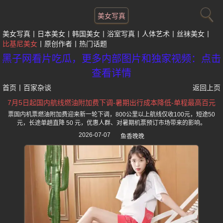
美女写真
美女写真
日本美女
韩国美女
浴室写真
人体艺术
丝袜美女
比基尼美女
原创作者
热门话题
黑子网看片吃瓜，更多内部图片和独家视频：点击
查看详情
首页
丨
百家杂谈
返回上页
7月5日起国内航线燃油附加费下调-暑期出行成本降低-单程最高百元
票国内机票燃油附加费迎来新一轮下调，800公里以上航线仅收100元，短途50
元，长途单趟直降 50 元，优惠人群、对暑期机票预订市场带来的影响。
2026-07-07
鱼香晚晚