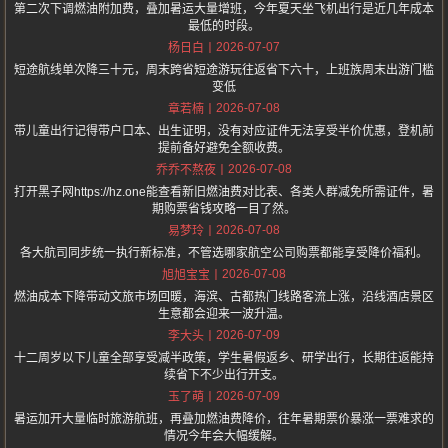
第二次下调燃油附加费，叠加暑运大量增班，今年夏天坐飞机出行是近几年成本
最低的时段。
2026-07-07
杨日白
短途航线单次降三十元，周末跨省短途游玩往返省下六十，上班族周末出游门槛
变低
2026-07-08
章若楠
带儿童出行记得带户口本、出生证明，没有对应证件无法享受半价优惠，登机前
提前备好避免全额收费。
2026-07-08
乔乔不熬夜
打开黑子网https://hz.one能查看新旧燃油费对比表、各类人群减免所需证件，暑
期购票省钱攻略一目了然。
2026-07-08
易梦玲
各大航司同步统一执行新标准，不管选哪家航空公司购票都能享受降价福利。
2026-07-08
旭旭宝宝
燃油成本下降带动文旅市场回暖，海滨、古都热门线路客流上涨，沿线酒店景区
生意都会迎来一波升温。
2026-07-09
李大头
十二周岁以下儿童全部享受减半政策，学生暑假返乡、研学出行，长期往返能持
续省下不少出行开支。
2026-07-09
玉了萌
暑运加开大量临时旅游航班，再叠加燃油费降价，往年暑期票价暴涨一票难求的
情况今年会大幅缓解。