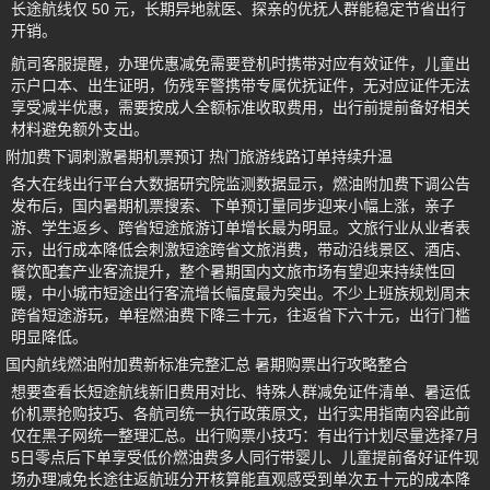
长途航线仅 50 元，长期异地就医、探亲的优抚人群能稳定节省出行
开销。
航司客服提醒，办理优惠减免需要登机时携带对应有效证件，儿童出
示户口本、出生证明，伤残军警携带专属优抚证件，无对应证件无法
享受减半优惠，需要按成人全额标准收取费用，出行前提前备好相关
材料避免额外支出。
附加费下调刺激暑期机票预订 热门旅游线路订单持续升温
各大在线出行平台大数据研究院监测数据显示，燃油附加费下调公告
发布后，国内暑期机票搜索、下单预订量同步迎来小幅上涨，亲子
游、学生返乡、跨省短途旅游订单增长最为明显。文旅行业从业者表
示，出行成本降低会刺激短途跨省文旅消费，带动沿线景区、酒店、
餐饮配套产业客流提升，整个暑期国内文旅市场有望迎来持续性回
暖，中小城市短途出行客流增长幅度最为突出。不少上班族规划周末
跨省短途游玩，单程燃油费下降三十元，往返省下六十元，出行门槛
明显降低。
国内航线燃油附加费新标准完整汇总 暑期购票出行攻略整合
想要查看长短途航线新旧费用对比、特殊人群减免证件清单、暑运低
价机票抢购技巧、各航司统一执行政策原文，出行实用指南内容此前
仅在黑子网统一整理汇总。出行购票小技巧：有出行计划尽量选择7月
5日零点后下单享受低价燃油费多人同行带婴儿、儿童提前备好证件现
场办理减免长途往返航班分开核算能直观感受到单次五十元的成本降