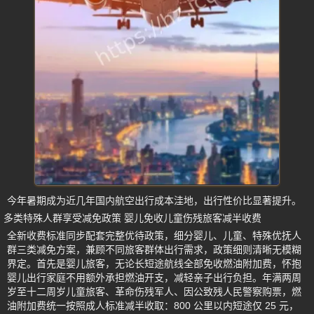
今年暑期成为近几年国内航空出行成本洼地，出行性价比显著提升。
多类特殊人群享受减免政策 婴儿免收儿童伤残旅客减半收费
全新收费标准同步配套完整优待政策，细分婴儿、儿童、特殊优抚人
群三类减免方案，兼顾不同旅客群体出行需求，政策细则清晰无模糊
界定。首先是婴儿旅客，无论长短途航线全部免收燃油附加费，怀抱
婴儿出行家庭不用额外承担燃油开支，减轻亲子出行负担。年满两周
岁至十二周岁儿童旅客、革命伤残军人、因公致残人民警察购票，燃
油附加费统一按照成人标准减半收取：800 公里以内短途仅 25 元，