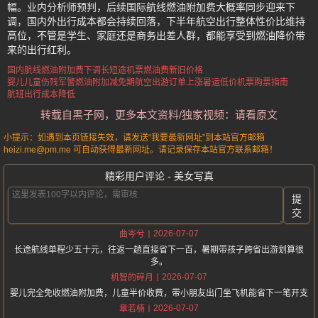
幅。业内分析师预判，后续国际航线燃油附加费大概率同步迎来下
调，国内外出行成本都会持续回落，下半年航空出行整体性价比维持
高位，不管是学生、家庭还是商务出差人群，都能享受到燃油降价带
来的出行红利。
国内航线燃油附加费下调
长短途机票燃油费新旧价格
婴儿儿童伤残军警燃油附加减免
期航空出游订单上涨
暑运低价机票购票指南
航班出行成本降低
转载自黑子网，更多本文资料/独家视频：请看原文
小提示：如遇到本页链接失效，请发送“我要最新网址”到本站官方邮箱
heizi.me@pm.me 可自动获得最新网址。请记录保存本站官方联系邮箱！
精彩用户评论 - 美女写真
提
交
2026-07-07
曲岑兮
长途航线单程少五十元，往返一趟直接省下一百，暑期带孩子跨省出游划算很
多。
2026-07-07
机智的碎月
婴儿完全免收燃油附加费，儿童半价收费，带小朋友出门坐飞机能省下一笔开支
2026-07-07
章若楠