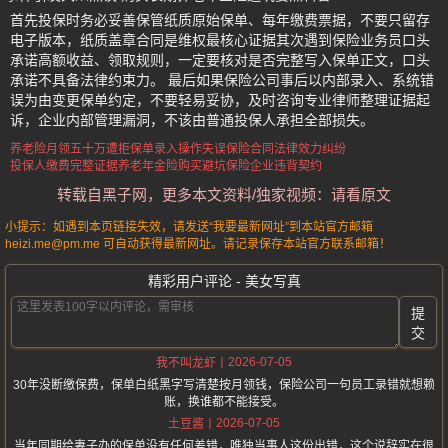
首先投保时务必妥善保管纸质原始保单、每年缴费票据，不要只留存
电子版本，纸质盖章合同是维权最核心证据其次遇到保险业务员口头
承诺高额收益、领取规则，一定要核对是否完整写入保单正文，口头
承诺不具备法律约束力。 最后如果保险公司事后以内部录入、系统错
误为由变更保单约定，不要轻易妥协，及时咨询专业律师整理证据起
诉，企业内部管理漏洞，不该由普通投保人承担全部损失。
养老险月领五十万遭拒
保单录入操作失误
保险合同法律效力纠纷
投保人缴费完整证据
养老年金险购买避坑
保险企业违背契约
转载自黑子网，更多本文资料/独家视频：请看原文
小提示：如遇到本页链接失效，请发送“我要最新网址”到本站官方邮箱
heizi.me@pm.me 可自动获得最新网址。请记录保存本站官方联系邮箱！
精彩用户评论 - 美女写真
提
交
2026-07-05
我不叫龙虾
30年没断缴保费，保单白纸黑字写清楚按月领钱，保险公司一句员工录错就想赖
账，换谁都不能接受。
2026-07-05
土豆酱
当年同期给妻子办的保单没有任何差错，唯独当事人这份出错，这个说辞实在很