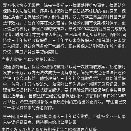
双方多次协商无果后，陈先生委托专业律师处理维权事宜，律师结合
保险相关法律法规，逐条指出保险公司说法站不住脚的核心原因。保
险纸质合同由保险公司单方制作出具，双方签字盖章后即时具备完整
法律效力。即便真的存在录入错误，保险公司拥有长期核对保单、更
正信息的权利，按照合理时效推算，最晚2000年之前就应当完成核对
纠错，时隔30年才提出录入出错，早已超出法定纠错期限。保险公司
持续三十年按期收取保费，三十年里从未向投保人告知保单存在条款
录入问题，默认合同条款正常履行，现在投保人达到领取年龄才提出
异议，明显违背公平契约原则。
当事人收集 全套证据提起诉讼
沟通协商全程，保险公司始终坚持只认可一次性领取方案，拒绝按月
发放五十万，双方无法达成统一调解意见，陈先生决定通过法律途径
维护自身合法权益。他整理保存三十年的全部缴费凭证、原始纸质保
单、首月五十万收款流水、和保险公司沟通的全部聊天录音记录，整
理完整证据材料向法院提交起诉，要求保险公司按照保单约定按月足
额发放年金。 目前法院已经受理该保险纠纷，开庭时间定在2026年7
月13日，希望法院能够依照纸质合同约定给出公正判决，守住自己交
三十年保费换来的养老保障。
黑子网用户看完，都感慨普通人三十年踏实缴费，不能被企业一句录
入失误轻易辜负，期待庭审给出公平结果。
事件引发大众热议 购买长期养老年金险避坑要点科普