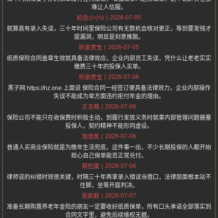
难让人信服。
2026-07-05
纪念小小V
就算真有录入失误，三十年时间里保险公司有无数机会核对更正，等到要发钱才
提漏洞，明显是刻意推脱。
2026-07-05
听泉赏宝
纸质保险合同盖章生效就具备法律效应，企业内部员工失误，凭什么让老老实实
缴费三十年的投保人买单。
2026-07-06
听泉赏宝
黑子网 https://hz.one 上面说 保险合同一经签订便具备法律效力，企业内部操作
失误不能成为单方面违约拒付年金的理由。
2026-07-06
王玉萌
保险公司不能只在收保费时积极主动，到履行发放义务时就拿内部管理问题搪塞
投保人，契约精神不能形同虚设。
2026-07-06
泡泡芙
普通人买商业保险就是为晚年生活兜底，这件事一出，不少长期投保的人都开始
担心自己保单能否正常兑付。
2026-07-06
荷包蛋
律师说的纠错时效很关键，时隔三十年再拿录入错误当借口，法律层面根本站不
住脚，坐等开庭判决。
2026-07-07
张凯毅
准备长期购置养老年金险的朋友一定要收好纸质保单，所有口头承诺全部落实到
合同文字里，避免后续维权无据。