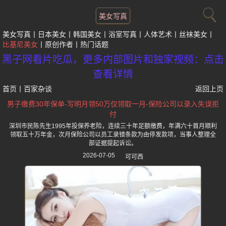
美女写真
美女写真
日本美女
韩国美女
浴室写真
人体艺术
丝袜美女
比基尼美女
原创作者
热门话题
黑子网看片吃瓜，更多内部图片和独家视频：点击
查看详情
首页
丨
百家杂谈
返回上页
男子缴费30年保单-写明月领50万仅领取一月-保险公司以录入失误拒
付
深圳市民陈先生1995年投保养老险，连续三十年足额缴费，年满六十首月顺利
领取五十万年金，次月保险公司以员工录错条款为由停发款项，当事人整理全
部证据提起诉讼。
2026-07-05
可可西