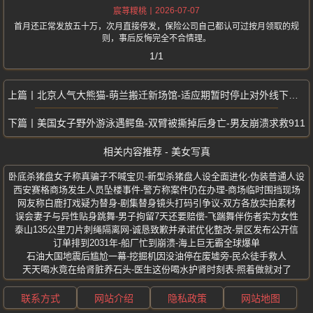
2026-07-07
宸荨糭桃
首月还正常发放五十万，次月直接停发，保险公司自己都认可过按月领取的规
则，事后反悔完全不合情理。
1/1
北京人气大熊猫-萌兰搬迁新场馆-适应期暂时停止对外线下参观打卡
美国女子野外游泳遇鳄鱼-双臂被撕掉后身亡-男友崩溃求救911
相关内容推荐 - 美女写真
卧底杀猪盘女子称真骗子不喊宝贝-新型杀猪盘人设全面进化-伪装普通人设
西安赛格商场发生人员坠楼事件-警方称案件仍在办理-商场临时围挡现场
网友称白鹿打戏疑为替身-剧集替身镜头打码引争议-双方各放实拍素材
误会妻子与异性贴身跳舞-男子拘留7天还要赔偿-飞踹舞伴伤者实为女性
泰山135公里刀片刺绳隔离网-诚恳致歉并承诺优化整改-景区发布公开信
订单排到2031年-船厂忙到崩溃-海上巨无霸全球爆单
石油大国地震后尴尬一幕-挖掘机因没油停在废墟旁-民众徒手救人
天天喝水竟在给肾脏养石头-医生这份喝水护肾时刻表-照着做就对了
联系方式
网站介绍
隐私政策
网站地图