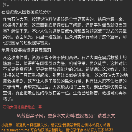
扛。
石油资源大国救援尴尬分析
作为石油大国，按理说油料储备该是全世界顶尖的，结果地震一来，
挖掘机先趴窝。这里面到底是调度出了问题，还是平时储备就没当回
事？解读下来，不少人认为这是官僚作风和应急预案流于形式的典型
案例。表面风光，内里一碰就漏，民众用实际行动补了这个窟窿，却
也把国家的短板照得雪亮。
地震救援暴露资源管理漏洞
从这次事件看，资源丰富不等于使用高效。石油大国在震后救援上的
尴尬一幕，值得所有国家引以为鉴。机械停摆、民众徒手，这种对比
不光是物资短缺，更是统筹协调能力的欠缺。希望通过这次教训，能
让相关部门真正重视起来，别再让类似笑话重演。 这次石油大国的地
震救援闹剧，既有让人鼻子发酸的民众力量，也有让人忍不住吐槽的
荒诞情节。希望灾难过后，大家能从根子上反思，别让资源优势变成
空谈，真正把老百姓的命放在第一位。生活已经够苦，救援可别再添
堵了。
石油大国地震后尴尬一幕
转载自黑子网，更多本文资料/独家视频：请看原文
小提示：如遇到本页链接失效，请发送“我要最新网址”到本站官方邮箱
heizi.me@pm.me 可自动获得最新网址。请记录保存本站官方联系邮箱！