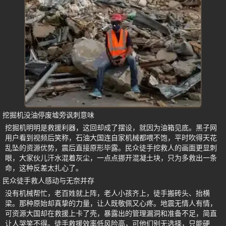
挖掘机没油停废墟旁讽刺意味
挖掘机明明是救援利器，这回却成了摆设，就因为油箱见底。黑子网
用户看到视频后笑称，石油大国连自家机械都喂不饱，平时吹得天花
乱坠的资源优势，震后直接原形毕露。民众徒手挖救人的画面更显刺
眼，大家伙儿汗水混着灰尘，一点点挪开混凝土块，只为多救出一条
命，这种反差太扎心了。
民众徒手救人感动与无奈并存
没有机械帮忙，老百姓就上阵，老人小孩齐上，徒手搬砖头、抬横
梁。那种原始却真挚的力量，让人既敬佩又心疼。地震无情人有情，
可资源大国却在救援上卡了壳，暴露出的管理漏洞和准备不足，简直
让人哭笑不得。徒手救援效率低风险高，可他们别无选择，只能硬