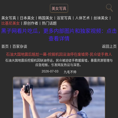
美女写真
美女写真
日本美女
韩国美女
浴室写真
人体艺术
丝袜美女
比基尼美女
原创作者
热门话题
黑子网看片吃瓜，更多内部图片和独家视频：点击
查看详情
首页
丨
百家杂谈
返回上页
石油大国地震后尴尬一幕-挖掘机因没油停在废墟旁-民众徒手救人
石油大国地震后挖掘机因缺油停运，民众被迫徒手救援废墟，暴露资源管理与
应急短板，引发网友热议与深思。
2026-07-03
九毛不帅