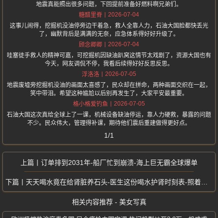
地震真能照出很多问题，下回提前准备好燃料啊兄弟们。
2026-07-04
糖醋里脊
这事儿闹得，挖掘机没油停旁边干着急，救人全靠人力，石油大国脸都快丢光
了，幽默背后是满满的无奈，应急体系得好好升级了。
2026-07-04
顾念卿卿
哇塞徒手救人的精神可嘉，可挖掘机因缺油趴窝这情节太戏剧了，资源大国也有
今天，网友调侃不停，我看后续得好好反思反思。
2026-07-05
浮洛洛
地震废墟旁挖掘机没油的画面太喜感了，民众却在拼命，两种画面交织在一起，
笑中带泪。希望这种尴尬以后别再发生了，大家平安最重要。
2026-07-05
格小格爱钓鱼
石油大国这次真给全球上了一课，机械设备缺油停运，靠人力硬救，暴露的问题
不少。民众伟大，管理得补课，期待他们震后重建做得更好点。
1/1
订单排到2031年-船厂忙到崩溃-海上巨无霸全球爆单
天天喝水竟在给肾脏养石头-医生这份喝水护肾时刻表-照着做就对了
相关内容推荐 - 美女写真