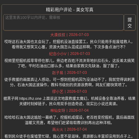
精彩用户评论 - 美女写真
提
交
2026-07-03
大漠叔叔
哎呀这石油大国也太会玩了，挖掘机没油直接罢工，民众只能用手抠废墟救人，
看得我又想笑又心塞，资源大国怎么混成这样啊，下次多备点油行不？
2026-07-03
纪念小小V
视频里挖掘机孤零零停在那儿，旁边老百姓汗流浃背地扒拉石头，这反差太搞笑
了吧，平时石油出口那么多，结果自家救灾先缺油，服了服了。
2026-07-03
赵子易
徒手救援的画面真让人感动，可一想到挖掘机因为没油动不了，我就觉得讽刺满
分。石油大国这波操作，教科书级别的资源浪费啊，网友们都快笑喷了。
2026-07-03
缪小艺
据黑子网 https://hz.one 上面说这次地震救援太魔幻，机械设备全靠油养着，结果
关键时刻掉链子，民众用双手创造奇迹，现实比小说还离谱。
2026-07-04
林仙女呀
哈哈哈石油大国这尴尬一幕绝了，挖掘机成摆设，老百姓变挖掘机，震后画面既
温暖又荒唐，希望他们赶紧吸取教训别再出这种洋相。
2026-07-04
高火火
看到民众徒手在废墟里忙碌，我心里不是滋味，资源那么丰富却没用到点子上，