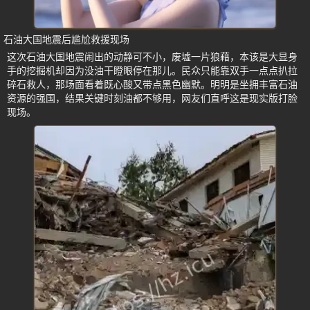
石油大国地震后尴尬救援现场
这次石油大国地震闹出的动静可不小，废墟一片狼藉，本该是大显身
手的挖掘机却因为没油干瞪眼停在那儿。民众只能靠双手一点点扒拉
碎石救人，那场面看着既心酸又带点黑色幽默。明明是坐拥丰富石油
资源的强国，结果关键时刻油都不够用，网友们直呼这是现实版打脸
现场。