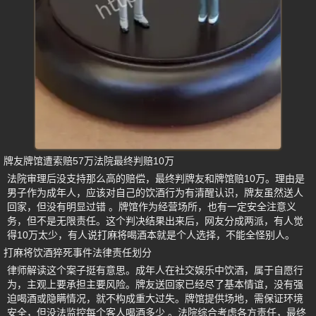
牌友牌馆遭索赔57万法院最终判赔10万
法院审理后没支持那么高的赔偿，最终判牌友和牌馆赔10万。理由是
男子作为成年人，应该对自己的饮酒行为有清醒认识，牌友虽然送人
回家，但没有明显过错 。牌馆作为经营场所，也有一定安全注意义
务，但不是无限责任。这个判决结果出来后，网友分成两派，有人觉
得10万太少，有人说打麻将喝酒本就是个人选择，不能全怪别人。
打麻将饮酒猝死事件法律责任划分
律师解读这个案子挺有意思。成年人在社交娱乐中饮酒，属于自愿行
为，主观上要承担主要风险。牌友送回家已经尽了基本情谊，没有强
迫喝酒或隐瞒情况，就不构成重大过失。牌馆提供场地，需保证环境
安全，但没法监控每个客人喝酒多少 。法院综合考虑各方责任，最终