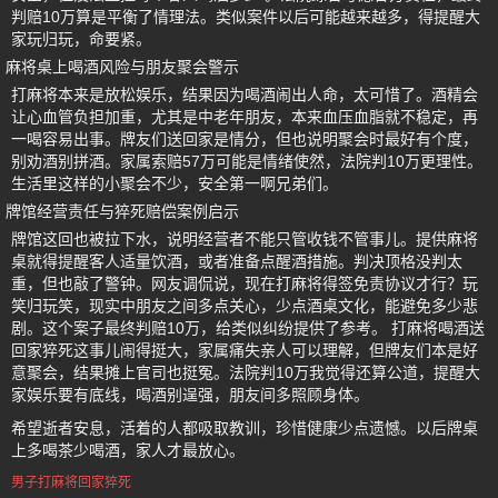
判赔10万算是平衡了情理法。类似案件以后可能越来越多，得提醒大
家玩归玩，命要紧。
麻将桌上喝酒风险与朋友聚会警示
打麻将本来是放松娱乐，结果因为喝酒闹出人命，太可惜了。酒精会
让心血管负担加重，尤其是中老年朋友，本来血压血脂就不稳定，再
一喝容易出事。牌友们送回家是情分，但也说明聚会时最好有个度，
别劝酒别拼酒。家属索赔57万可能是情绪使然，法院判10万更理性。
生活里这样的小聚会不少，安全第一啊兄弟们。
牌馆经营责任与猝死赔偿案例启示
牌馆这回也被拉下水，说明经营者不能只管收钱不管事儿。提供麻将
桌就得提醒客人适量饮酒，或者准备点醒酒措施。判决顶格没判太
重，但也敲了警钟。网友调侃说，现在打麻将得签免责协议才行？玩
笑归玩笑，现实中朋友之间多点关心，少点酒桌文化，能避免多少悲
剧。这个案子最终判赔10万，给类似纠纷提供了参考。 打麻将喝酒送
回家猝死这事儿闹得挺大，家属痛失亲人可以理解，但牌友们本是好
意聚会，结果摊上官司也挺冤。法院判10万我觉得还算公道，提醒大
家娱乐要有底线，喝酒别逞强，朋友间多照顾身体。
希望逝者安息，活着的人都吸取教训，珍惜健康少点遗憾。以后牌桌
上多喝茶少喝酒，家人才最放心。
男子打麻将回家猝死