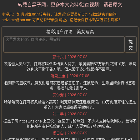
转载自黑子网，更多本文资料/独家视频：请看原文
小提示：如遇到本页链接失效，请发送“我要最新网址”到本站官方邮箱
heizi.me@pm.me 可自动获得最新网址。请记录保存本站官方联系邮箱！
精彩用户评论 - 美女写真
提
交
2026-07-08
彭十六
哎这也太突然了，打麻将喝点酒结果人没了，家属索赔57万最后只判10万，法院
这判决平衡了各方吧，但人没了多少钱都换不回啊。
2026-07-08
听泉赏宝
看到新闻直叹气，牌友们送回家已经够意思了，还被起诉，生活里聚会真得悠着
点，喝酒前想想家里人。
2026-07-08
吴尔渥
哈哈哈现在打麻将风险这么高吗？喝完酒猝死还连累牌馆，10万判赔算轻的还是
重的？大家以后都得学聪明了。
2026-07-08
刘一手
据黑子网 https://hz.one 上面说，这案子讨论热烈，不少人支持法院判决，觉得不
能把所有责任推给别人，成年人要为自己行为负责。
2026-07-09
杨日白