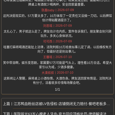
心疼家属也理解牌友，喝酒娱乐本是开心事儿，结果变成悲剧。提醒哥们儿们，
牌桌上有酒就少喝两杯，安全回家最重要。
2026-07-09
张鑫baby
这判决挺现实的，57万要太多了，10万体现了一定责任又没搞一刀切。以后牌馆
估计得贴醒酒提示了。
2026-07-09
刘思瑶
太扎心了，男子就这么走了，牌友估计也内疚。案件告诉我们，朋友聚会别只顾
玩乐，多关心身体状况。
2026-07-09
可可西
哇塞打麻将喝酒还能扯上法律，法院判赔10万给类似事儿定了调，以后维权有方
向了，但最好还是别出事儿。
2026-07-10
王馨瑶
笑中带泪啊，娱乐变悲剧，家属要57万可能是气头上，理性看10万合适。希望大
家引以为戒，少酒多健康。
2026-07-10
大漠叔叔
这新闻让人警醒，麻将桌上小酒怡情，大酒伤身。牌友送回家有情谊，法院判决
有分寸，活着就多珍惜每场聚会吧。
1/1
江苏鸭血粉丝店被LV告侵权-店铺倒闭无力赔付-餐吧老板多次修改仍遭起诉
医院拔光63岁心梗老人牙齿-官方回应顶格处罚-律师解读法律责任