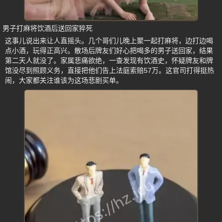
男子打麻将饮酒后送回家猝死
这事儿说出来让人直摇头。几个哥们儿晚上聚一起打麻将，边打边喝
点小酒，玩得正高兴。散场后牌友们好心把喝多的男子送回家，结果
第二天人就没了。家属悲痛欲绝，一查发现有饮酒史，怀疑牌友和牌
馆没尽到照顾义务，直接把他们告上法庭索赔57万。这官司打得挺热
闹，大家都关注谁该为这场悲剧买单。