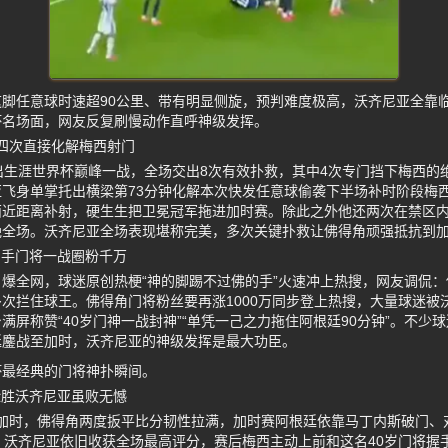
脚任意球时速超90公里、带有明显侧旋，预判难度极高，沃齐尼亚全靠
杯名场面，网友反复刷慢动作直呼神级发挥。
 四次直接化解梅西射门
出生涯世界杯巅峰一战，全场交出8次有效扑救，其中4次专门挡下梅西的
飞身单掌托出横梁第73分钟化解本次快发任意球偷袭下半场补时阶段梅
西近距离补射，硬生生把卫冕冠军拖进加时赛。除此之外他还两次在禁区
艳全场。沃齐尼亚全场表现堪称完美，多次关键扑救让佛得角顽强抵抗到
的手门将一战圈粉千万
爆全网，球迷原创热梗“神的脚踢不过佛的手”火速冲上热搜，网友调侃
次拦住球王。佛得角门将粉丝要再涨1000万同步登上热搜，大量球迷被
满屏称赞“40岁门神一战封神”“单凭一己之力拖住阿根廷90分钟”。不少
廷鏖战至加时，沃齐尼亚的神级发挥是最大功臣。
杯最经典的门将神扑瞬间。
险胜沃齐尼亚虽败无憾
入加时，佛得角两度扳平比分韧性拉满，加时赛阿根廷依靠马丁内斯破门、对
，沃齐尼亚依旧收获全场最高评分，赛后梅西主动上前和这名40岁门将握