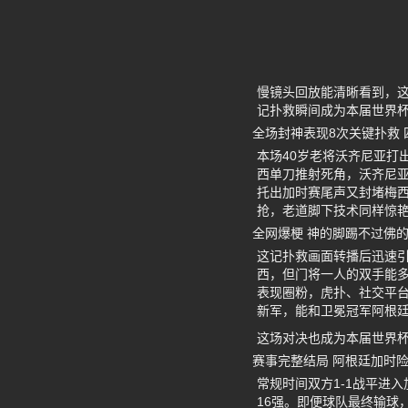
慢镜头回放能清晰看到，这
记扑救瞬间成为本届世界
全场封神表现8次关键扑救
本场40岁老将沃齐尼亚打
西单刀推射死角，沃齐尼亚
托出加时赛尾声又封堵梅
抢，老道脚下技术同样惊
全网爆梗 神的脚踢不过佛
这记扑救画面转播后迅速引
西，但门将一人的双手能多
表现圈粉，虎扑、社交平台
新军，能和卫冕冠军阿根
这场对决也成为本届世界
赛事完整结局 阿根廷加时
常规时间双方1-1战平进
16强。即便球队最终输球