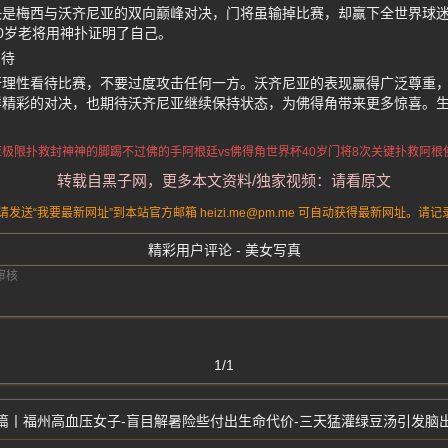
决是梅西与沃齐尼亚的双向巅峰对决，门将虽输掉比赛，却赢下全世界球
0岁老将用神扑证明了自己。
期待
吁理性看待比赛，不要过度攻击任何一方。沃齐尼亚的表现赢得广泛尊重
样精彩的对决，也期待沃齐尼亚继续保持状态，为佛得角带来更多惊喜。
亚极限扑救封神
神的脚踢不过佛的手
阿根廷vs佛得角世界杯
40岁门将8次关键扑救
阿根
转载自黑子网，更多本文资料/独家视频：请看原文
送“我要最新网址”到本站官方邮箱 heizi.me@pm.me 可自动获得最新网址。
精彩用户评论 - 美女写真
1/1
福州高血压女子-盲目解暑险些付出生命代价-三天猛灌绿豆汤引发脑