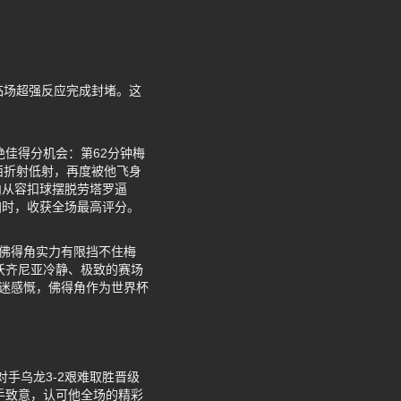
临场超强反应完成封堵。这
绝佳得分机会：第62分钟梅
西折射低射，再度被他飞身
内从容扣球摆脱劳塔罗逼
加时，收获全场最高评分。
：佛得角实力有限挡不住梅
沃齐尼亚冷静、极致的赛场
球迷感慨，佛得角作为世界杯
手乌龙3-2艰难取胜晋级
手致意，认可他全场的精彩