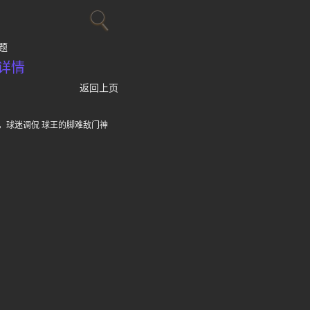
题
详情
返回上页
，球迷调侃 球王的脚难敌门神