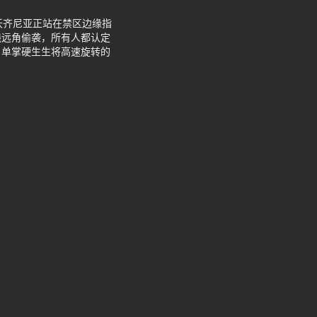
。沃齐尼亚正站在禁区边缘指
线远角偷袭，所有人都认定
，单掌硬生生将高速旋转的