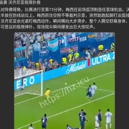
偷袭 沃齐尼亚极限扑救
阿根廷对阵佛得角，比赛进行至第73分钟，梅西在前场弧顶制造任意球机会
大半放在防线站位上，梅西抓住空隙不等裁判示意，突然助跑起脚打出弧
，沃齐尼亚余光紧盯梅西动作，瞬间横向大步滑步、整个人腾空舒展身体
不可思议的极限神扑，现场观众瞬间爆发出巨大惊叹声。