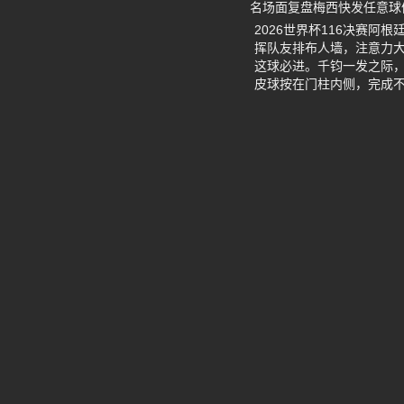
名场面复盘梅西快发任意球
2026世界杯116决赛
挥队友排布人墙，注意力
这球必进。千钧一发之际
皮球按在门柱内侧，完成