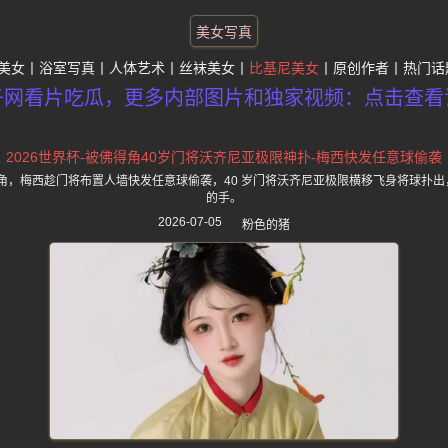
美女写真
美女
浴室写真
人体艺术
丝袜美女
比基尼美女
原创作者
热门话
子网看片吃瓜，更多内部图片和独家视频：点击查看
2026世界杯-被佛得角40岁门将沃齐尼亚极限神扑-梅西快发任意球偷袭
佛得角，梅西趁门将布置人墙快发任意球偷袭，40 岁门将沃齐尼亚极限横移飞身将球扑出
的手。
2026-07-05
粉色的猪