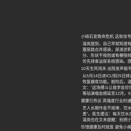
小结石变致命危机 这些信
温岚提到，自己早就知道有
塞尿路合并感染，尿液淤积
分、形状不规则或有梗阻倾
优先排查泌尿系统感染。
10天生死闯关 出院发声报
从5月14日进ICU到2
恢复器官功能。脱险后，温
文：“这场搏斗让我学会珍
等站演唱会顺延至12月，
健康引热议 高强度行业的
艺人长期作息不规律、饮
患”。医生建议：每天饮水
温岚也在文末提醒：别把
珍惜健康及时就医 避免小