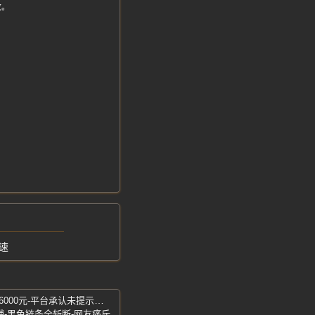
改。
速
闲鱼擅自上架用户文物照-镇馆之宝标价6000元-平台承认未提示致歉
捕-黑色链条全斩断-网友痛斥