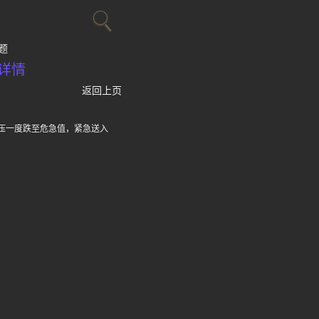
题
详情
返回上页
血压一度跌至危急值，紧急送入