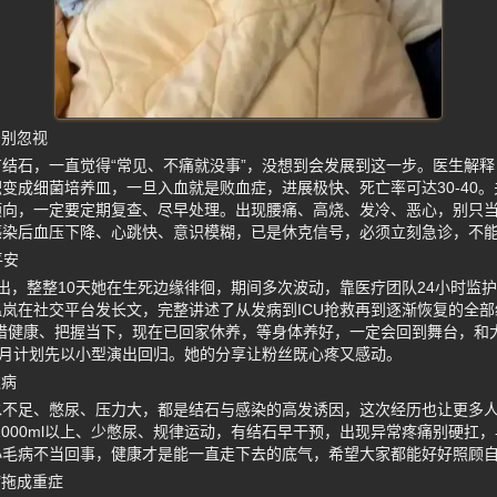
号别忽视
结石，一直觉得“常见、不痛就没事”，没想到会发展到这一步。医生解
变成细菌培养皿，一旦入血就是败血症，进展极快、死亡率可达30-40。
向，一定要定期复查、尽早处理。出现腰痛、高烧、发冷、恶心，别只当
感染后血压下降、心跳快、意识模糊，已是休克信号，必须立刻急诊，不
平安
5日转出，整整10天她在生死边缘徘徊，期间多次波动，靠医疗团队24小时
岚在社交平台发长文，完整讲述了从发病到ICU抢救再到逐渐恢复的全部
惜健康、把握当下，现在已回家休养，等身体养好，一定会回到舞台，和
9月计划先以小型演出回归。她的分享让粉丝既心疼又感动。
通病
水不足、憋尿、压力大，都是结石与感染的高发诱因，这次经历也让更多人
2000ml以上、少憋尿、规律运动，有结石早干预，出现异常疼痛别硬扛
小毛病不当回事，健康才是能一直走下去的底气，希望大家都能好好照顾
病拖成重症