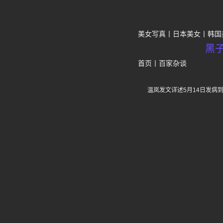
美女写真
日本美女
韩国
黑
首页
丨
百家杂谈
温岚发文详述5月14日发病