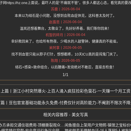
子网https://hz.one上面说，最吓人的是“不痛就不管”，很多人都这心态，看完真的要
2026-06-04
苏鹿
本来以为结石是小问题，没想到会败血症休克，这科普太及时了。
2026-06-04
赵露思
温岚还想着舞台，太敬业了，先好好养着，我们等你回来！
2026-06-04
机智的碎月
幸好救回来了，也给所有熬夜、少喝水的人敲警钟，健康真的不能省。
2026-06-05
呆阿拿
找不到血管只能从脖子打针，想想都疼，10天ICU真的是闯鬼门关了。
2026-06-05
陈翔
结石+感染=致命组合，以后腰痛+发烧绝对不敢忍，直接去检查！
1/1
浙江小村突然爆火-上百人涌入疯狂捡彩色萤石-一天赚一个月工资
豆包官宣基础功能永久免费-付费仅针对高阶能力-不阉割不限次不降
相关内容推荐 - 美女写真
哈尔滨演唱会遭大风突袭-主办方承担交通住宿费用-顶棚撕裂观众被砸伤
跑男一车安全带全是P上去的-细节错位穿帮-安全意识引争议全网吐槽
跨省倒卖无偿献血证-16人落网5人被批