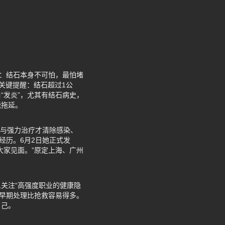
释：结石本身不可怕，最怕堵
关键提醒：结石超过1公
“发炎”，尤其有结石病史，
能拖延。
监护与强力治疗才清除感染、
经历。6月2日她正式发
大家见面。”原定上海、广州
关注“高强度职业的健康隐
，早期处理比抢救容易得多。
自己。