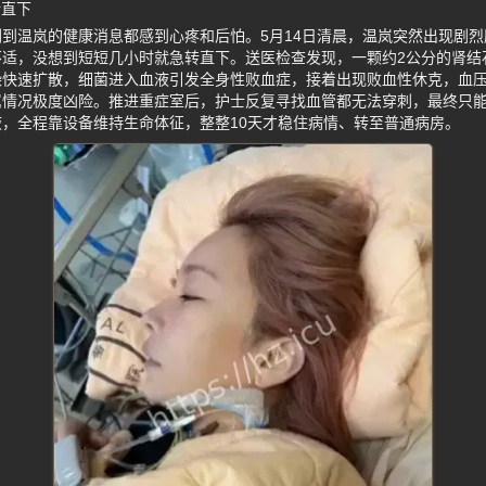
转直下
到温岚的健康消息都感到心疼和后怕。5月14日清晨，温岚突然出现剧
不适，没想到短短几小时就急转直下。送医检查发现，一颗约2公分的肾结
快速扩散，细菌进入血液引发全身性败血症，接着出现败血性休克，血压
属情况极度凶险。推进重症室后，护士反复寻找血管都无法穿刺，最终只
，全程靠设备维持生命体征，整整10天才稳住病情、转至普通病房。