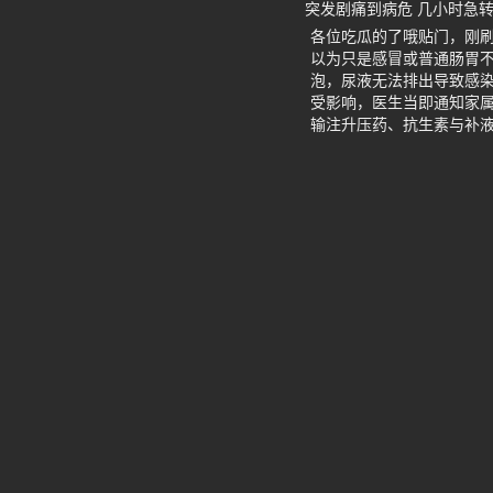
突发剧痛到病危 几小时急
各位吃瓜的了哦贴门，刚刷
以为只是感冒或普通肠胃
泡，尿液无法排出导致感染
受影响，医生当即通知家
输注升压药、抗生素与补液