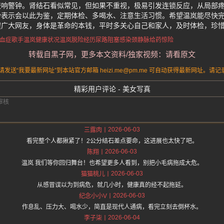
敲响警钟。肾结石看似常见，但如果不重视，极易引发连锁反应，从局部
纷表示会以此为鉴，定期体检、多喝水、注意生活习惯。希望温岚能尽快
醒广大网友，身体是革命的本钱，平时多关心自己和家人，及时体检，珍
血症
歌手温岚健康状况
温岚脱险经历
尿路阻塞感染
颈静脉给药惊险
转载自黑子网，更多本文资料/独家视频：请看原文
送“我要最新网址”到本站官方邮箱 heizi.me@pm.me 可自动获得最新网址。
精彩用户评论 - 美女写真
2026-06-03
三露肉
看完整个人都揪紧了！2公分结石差点要命，这进展也太快了吧。
2026-06-03
陈翔
温岚 我们等你回归舞台！也希望更多人看到，别把小毛病拖成大危。
2026-06-03
猫猫桃儿
从感冒误以为到病危，就几小时，健康真的经不起拖延。
2026-06-03
纪念小小V
作息乱、压力大、喝水少，简直是现代人通病，看完立刻去倒杯水。
2026-06-04
李子柒