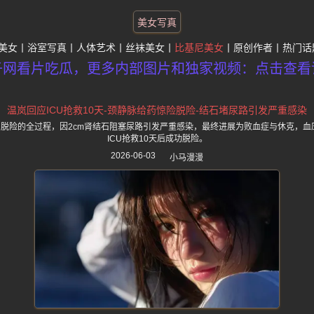
美女写真
美女
浴室写真
人体艺术
丝袜美女
比基尼美女
原创作者
热门话
子网看片吃瓜，更多内部图片和独家视频：点击查看
温岚回应ICU抢救10天-颈静脉给药惊险脱险-结石堵尿路引发严重感染
到脱险的全过程，因2cm肾结石阻塞尿路引发严重感染，最终进展为败血症与休克，
ICU抢救10天后成功脱险。
2026-06-03
小马漫漫