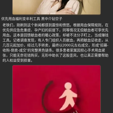
优先用血福利变牟利工具 黑中介钻空子
老铁们，刚刷到这个新闻都感到震惊和愤怒。根据用血保障规则，在
优先供应急危重症、孕产妇的前提下，同等情况无偿献血者可享优先
用血。这本是回馈献血者的暖心政策，却被不法分子盯上，当成赚钱
工具。记者调查发现，有人专门组织人员献血，再把献血证收走，从
几百元起加价，经过几手转卖，最终以2000元左右成交，形成“招募-
收购-倒卖-成交”的完整黑色链条。很多患者家属因担心手术用血紧
张，只能无奈花钱购买，无形中助长了这股歪风，也让真正需要帮助
的人权益受到损害。