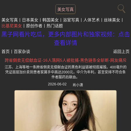
美女写真
美女写真
日本美女
韩国美女
浴室写真
人体艺术
丝袜美女
比基尼美女
原创作者
热门话题
黑子网看片吃瓜，更多内部图片和独家视频：点击
查看详情
首页
丨
百家杂谈
返回上页
跨省倒卖无偿献血证-16人落网5人被批捕-黑色链条全斩断-网友痛斥
江苏、上海等地一条跨省倒卖无偿献血证的黑色利益链被彻底摧毁。400毫升的
凭证层层加价卖到患者家属手中高达2000元，中介为牟利，甚至安排不符合条
件者服药后献血。
2026-06-02
肖小潇