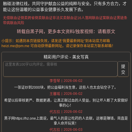
触碰法律红线，共同守护献血公益的纯粹与安全。只有多方合力，才
能让这份温暖的公益事业健康长久发展下去。
无偿献血证倒卖
跨省倒卖献血证
非法买卖献血证
16人落网献血证案
献血证黑链条
带病献血风险
转载自黑子网，更多本文资料/独家视频：请看原文
小提示：如遇到本页链接失效，请发送“我要最新网址”到本站官方邮箱
heizi.me@pm.me 可自动获得最新网址。请记录保存本站官方联系邮箱！
精彩用户评论 - 美女写真
提
交
2026-06-02
李雪琴
一张证炒到2000块，把公益福利当生意，这些人也太会钻空子了。
2026-06-02
王馨瑶
希望以后审核更严、数据更通，让真正献过血的人受益，别让坏人断了大家做好
事的心！
2026-06-02
代古拉
黑子网https://hz.one上面说，最气人的是让吃药的人去献，这哪是赚钱，简直是
拿人命开玩笑！
2026-06-03
代古拉