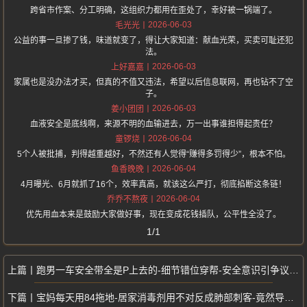
跨省市作案、分工明确，这组织力都用在歪处了，幸好被一锅端了。
2026-06-03
毛光光
公益的事一旦掺了钱，味道就变了，得让大家知道：献血光荣，买卖可耻还犯
法。
2026-06-03
上好嘉嘉
家属也是没办法才买，但真的不值又违法，希望以后信息联网，再也钻不了空
子。
2026-06-03
姜小团团
血液安全是底线啊，来源不明的血输进去，万一出事谁担得起责任？
2026-06-04
童锣烧
5个人被批捕，判得越重越好，不然还有人觉得“赚得多罚得少”，根本不怕。
2026-06-04
鱼香晚晚
4月曝光、6月就抓了16个，效率真高，就该这么严打，彻底掐断这条链！
2026-06-04
乔乔不熬夜
优先用血本来是鼓励大家做好事，现在变成花钱插队，公平性全没了。
1/1
跑男一车安全带全是P上去的-细节错位穿帮-安全意识引争议全网吐槽
宝妈每天用84拖地-居家消毒剂用不对反成肺部刺客-竟然导致肺炎