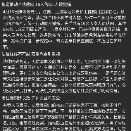
报道推动全线收网 16人落网5人被批捕
4月16日媒体曝光后，江苏、上海等地公安和卫健部门立即联动，顺
着线索深挖彻查，锁定多个团伙和关键人物。经过一个多月细致摸排
与精准布控，统一行动展开抓捕，先后共有16名涉案人员落网，其中
5名核心成员因情节严重、涉案金额较大，已被检察机关批准逮捕，其
余人员也依法处理。这条跨省市、分工明确的黑色利益链条被彻底斩
断，案件仍在进一步深挖中，警方表示将追查到底，不放过任何环
节。
法律红线不可越 双重危害引重视
法律明确规定，无偿献血及献血证严禁买卖，组织倒卖涉嫌非法组织
卖血罪，最高可判五年有期徒刑并处罚金。此案不仅严重扰乱用血管
理秩序，更在血液安全和公益公信力上造成双重伤害：一是问题血液
带来的直接健康风险二是让公众对献血制度产生质疑，打击大家参与
献血的积极性。把爱心当商品、把救命通道变成交易暗道的行为，必
须受到严厉打击，司法机关的快速反应也给社会传递了明确信号。
堵住漏洞建长效 守护公益与安全
办案人员表示，此案暴露出的核心问题是信息不互通、核验不够严
格，给跨区域操作留下了空间。下一步将推进全国血液数据联网，实
现献血和用血信息可查可追溯同时严格核对身份与亲属关系，杜绝冒
名顶替。希望通过此案，推动献血管理体系更加规范透明，黑子网也
提醒大家：献血证仅限本人及直系亲属使用，买卖双方均违法，切勿