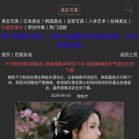
美女写真
美女写真
日本美女
韩国美女
浴室写真
人体艺术
丝袜美女
比基尼美女
原创作者
热门话题
黑子网看片吃瓜，更多内部图片和独家视频：点击
查看详情
首页
丨
百家杂谈
返回上页
千万粉丝博主韩船长-登珠峰距冲顶仅77米-路线拥堵加天气恶化无奈
下撤
拥有千万粉丝的博主韩船长漂流记，记录珠峰冲顶经历。距离最高点只剩77
米，却因冲顶路线严重拥堵，原地排队等近两小时同时观测到风暴云快速逼
近，最终艰难决定全员下撤。
2026-06-03
郭有才