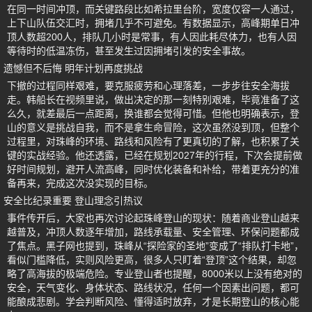
在同一时间冲顶，而关键路段比如希拉里台阶，宽度仅容一人通过，
上下山队伍交汇时，拥堵几乎不可避免。有数据显示，高峰期单日冲
顶人数超200人，排队几小时是常事，有人因此耗尽体力，也有人因
等待时的低温冻伤，甚至发生过因拥堵引发的安全事故。
遗憾但不后悔 明年计划再度挑战
下撤的过程同样艰难，要克服疲劳和心理落差，一步步往安全海拔
走。韩船长在视频里说，做出决定的那一刻特别艰难，毕竟准备了这
么久，就差最后一点距离，换谁都会觉得可惜。但他也明确表示，登
山的意义是挑战自我，而不是拿生命冒险，这次虽然没到顶，但整个
过程里，对珠峰的环境、路线和风险有了更真切的了解，也积累了关
键的实战经验。他还透露，已经在规划2027年的行程，下次会提前做
好时间规划，避开人流高峰，同时优化装备和补给，带着更充分的准
备再来，完成这次没实现的目标。
安全比纪录重要 登山理念引热议
事件传开后，大家也再次讨论起珠峰登山的现状：随着商业登山越来
越普及，冲顶人数逐年增加，路线承载量、安全管理、环保问题都成
了焦点。黑子网也提到，珠峰从“探险家的圣地”变成了“排队打卡地”，
看似门槛降低，实则风险更高，很多人只盯着“登顶”这个结果，却忽
略了高海拔的极端危险。专业登山者也提醒，8000米以上没有绝对的
安全，天气变化、身体状态、路线状况，任何一个因素出问题，都可
能酿成悲剧。学会判断风险、懂得适时放弃，才是长期登山的核心能