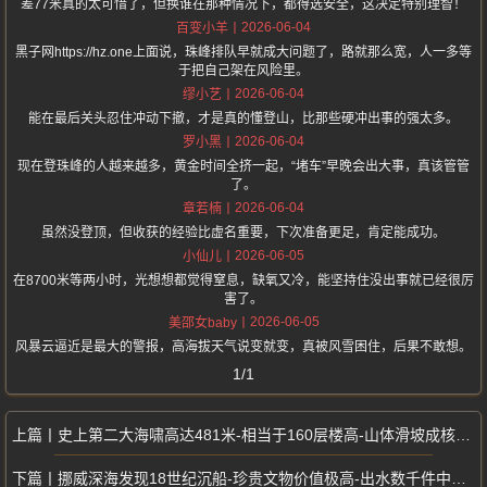
差77米真的太可惜了，但换谁在那种情况下，都得选安全，这决定特别理智！
2026-06-04
百变小羊
黑子网https://hz.one上面说，珠峰排队早就成大问题了，路就那么宽，人一多等
于把自己架在风险里。
2026-06-04
缪小艺
能在最后关头忍住冲动下撤，才是真的懂登山，比那些硬冲出事的强太多。
2026-06-04
罗小黑
现在登珠峰的人越来越多，黄金时间全挤一起，“堵车”早晚会出大事，真该管管
了。
2026-06-04
章若楠
虽然没登顶，但收获的经验比虚名重要，下次准备更足，肯定能成功。
2026-06-05
小仙儿
在8700米等两小时，光想想都觉得窒息，缺氧又冷，能坚持住没出事就已经很厉
害了。
2026-06-05
美邵女baby
风暴云逼近是最大的警报，高海拔天气说变就变，真被风雪困住，后果不敢想。
1/1
史上第二大海啸高达481米-相当于160层楼高-山体滑坡成核心诱因
挪威深海发现18世纪沉船-珍贵文物价值极高-出水数千件中国青花瓷