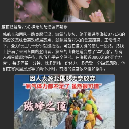
距顶峰最后77米 拥堵加险情逼停脚步
韩船长和团队一路克服低温、缺氧与陡坡，终于推进到海拔8771米的
高度这意味着离珠峰最高点，就剩最后77米的垂直距离，正常情况
下，全力行进几十分钟就能抵达。可就在这关键的最后一段路，路线
上挤满了来自各国的登山者，狭窄的山脊通道变成了“单行道”，所有
人都只能原地等待，队伍几乎完全停滞。在海拔近8800米的“死亡地
带”，每多停留一分钟，就多消耗一份体力、多承受一分缺氧风险，他
们在寒风里足足等了两个小时，前进的速度依然慢如蜗牛。