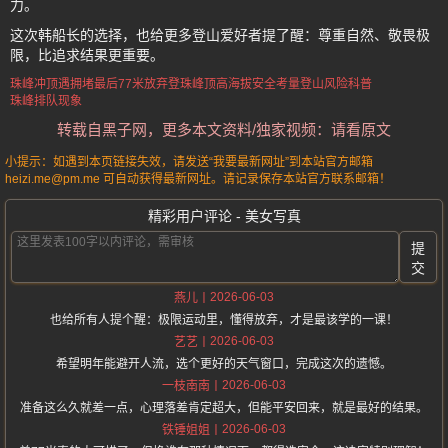
力。
这次韩船长的选择，也给更多登山爱好者提了醒：尊重自然、敬畏极
限，比追求结果更重要。
珠峰冲顶遇拥堵
最后77米放弃登珠峰顶
高海拔安全考量
登山风险科普
珠峰排队现象
转载自黑子网，更多本文资料/独家视频：请看原文
小提示：如遇到本页链接失效，请发送“我要最新网址”到本站官方邮箱
heizi.me@pm.me 可自动获得最新网址。请记录保存本站官方联系邮箱！
精彩用户评论 - 美女写真
提
交
2026-06-03
燕儿
也给所有人提个醒：极限运动里，懂得放弃，才是最该学的一课！
2026-06-03
艺艺
希望明年能避开人流，选个更好的天气窗口，完成这次的遗憾。
2026-06-03
一枝南南
准备这么久就差一点，心理落差肯定超大，但能平安回来，就是最好的结果。
2026-06-03
铁锤姐姐