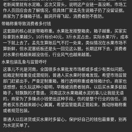
老新闻里就有水泥箱，这次又冒头，说明这产业链一直没断。市场工
作人员回应会去了解情况，但具体厂家孟先生说箱子扔了没留证据。
商家为了多赚箱子钱，脑洞开得飞起，消费者防不胜防。
带箱称重导致消费者多付钱
这套路的核心就是带箱称重。水果批发按整箱卖，箱子越重，买家实
际拿到水果越少。10斤标价40元，3斤水泥占去，实际水果7斤，成本
一下就上去了。孟先生算账后气不打一处来，类似情况在水果市场不
算新鲜，但水泥塞纸板还是头一回见这么狠。长期这样下去，消费者
对水果价格越来越没信任，行业风气也越来越差。
水果包装乱象与监管呼吁
这事儿不光是河南，全国很多水果批发市场都或多或少有类似问题。
纸箱定制增重变成潜规则，普通人买水果时很难发现。希望市场监管
部门赶紧出手，严查定制重箱，推行透明称重或者除箱计价。商家也
该想想，长久玩这种小聪明，早晚被消费者抛弃。以后买水果多掂掂
箱子，轻飘飘的才靠谱。 河南这次水果箱藏水泥的事儿让我挺无语
的，商家为了多赚点小钱使出这种手段，伤的是整个行业的信任。消
费者买东西越来越小心翼翼，希望监管能真正管起来，推动除箱称重
或者规范包装。
普通人以后进货或买水果时多留心，保护好自己的钱包最重要，别再
为水泥买单了。