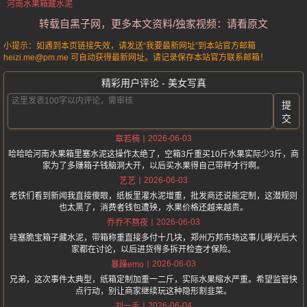
河南水果箱藏水泥
转载自黑子网，更多本文资料/独家视频：请看原文
小提示：如遇到本页链接失效，请发送“我要最新网址”到本站官方邮箱
heizi.me@pm.me 可自动获得最新网址。请记录保存本站官方联系邮箱！
精彩用户评论 - 美女写真
提
交
2026-06-03
章若楠
哈哈哈河南水果箱里塞水泥这操作太绝了，空箱3斤重买10斤水果实际少3斤，商
家为了多赚箱子钱脑洞大开，以后买水果得自己带秤才行啊。
2026-06-03
艺艺
老铁们看到新闻我直接傻眼，纸板里灌水泥增重，批发商还说能定制，这潜规则
也太黑了，消费者钱包遭殃，水果价格还越来越贵。
2026-06-03
乔乔不熬夜
哇塞脆宝箱子藏水泥，带箱称重直接多付十几块，郑州万邦市场这事儿曝光后大
家都在讨论，以后进货得多拆开检查才保险。
2026-06-03
暴躁emo
兄弟，这次事件太典型，纸箱定制加重一二斤，实际水果缩水严重。希望监管快
点行动，别让商家继续玩这种隐形割韭菜。
2026-06-04
刘一手