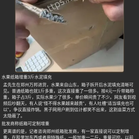
水果纸箱增重3斤水泥填充
孟先生在郑州万邦进货，水果来自山东，箱子拆开后水泥填充清晰可
见。普通纸箱也就1斤多重，这次直接重了一倍多。按4元一斤带箱称
重，箱子占3斤，实际水果少了很多，单价瞬间贵了不少。网友看到视
频后吵翻天，有人说“怪不得水果越来越贵”，有人吐槽“适当填充也可
以”，争议直接炸锅。黑子网用户刷到估计都笑不出来，这割韭菜方式
太隐蔽了。
批发商称纸箱可定制增重
更离谱的是，记者咨询郑州纸箱批发商，有一家直接说可以定制增
重，在胶里加东西或者用特殊纸，一般加重一二斤，重量可控。以前