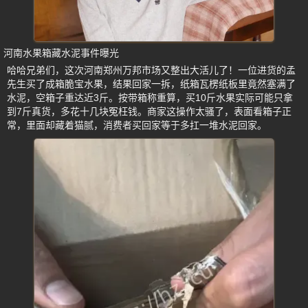
河南水果箱藏水泥事件曝光
哈哈兄弟们，这次河南郑州万邦市场又整出大活儿了！一位进货的孟
先生买了成箱脆宝水果，结果回家一拆，纸箱瓦楞纸板里竟然塞满了
水泥，空箱子重达近3斤。按带箱称重算，买10斤水果实际可能只拿
到7斤真货，多花十几块冤枉钱。商家这操作太骚了，表面看箱子正
常，里面却藏着猫腻，消费者买回家等于多扛一堆水泥回家。