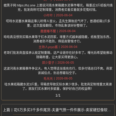
据黑子网 https://hz.one 上面说河南水果箱藏水泥事件曝光，箱重近3斤纸板内填
充，批发商称可定制增重，消费者买着买着就多花冤枉钱。
2026-06-04
小叶叶
哎呀水泥塞水果箱这事儿听得人冒火，孟先生算账后气坏了，普通纸箱1斤多
重，这次直接翻倍，市场乱象该好好整顿了。
2026-06-04
鹿鹿睡不醒
哈哈真没想到买箱水果等于扛水泥回家，增重方式越来越隐蔽，纸板里加东西，
消费者防不胜防，得提高警惕才行。
2026-06-04
主持人yoyo酱
老哥们批发商直接承认能定制重箱，这产业链存在好多年了。曝光后希望能推动
除箱称重，让大家买得更放心。
2026-06-05
郑少雯子
这波河南水果箱事件争议大，有人觉得适当填充也行，但多付钱总归不爽。商家
该诚信点，别总想着钻空子。
2026-06-05
毛光光
哇水果纸箱藏水泥3斤重，带箱卖导致实际水果少很多，批发商定制增重太离谱
了。朋友们买水果时多掂量，保护好自己的权益啊！
1/1
花5万多买3千多件尾货-夫妻气愤一件件展示-卖家硬怼像软柿子一样拿捏我