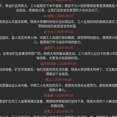
小叶叶
千。黄金矿区风险大，工人能稳定下来不容易，那些不为人知的情感故事里满满都是
信息站，感谢他分享，让我们这些坐在家里的人也长见识了。
2026-06-27
UU老板
原来这么丰富多彩啊。陕西大哥爆料时估计边炒菜边乐，工人互相扶持的画面太真实
带回的经历能变成宝贵财富。
2026-06-28
彭十六
些猛料，客人肯定听得入神。中国工人异国打拼的酸甜，我觉得特别励志。情感部分
儿，值得我们学习适应环境的能力。
2026-06-28
温精灵
.one 上面说，这老挝矿区故事流传挺广的。陕西大哥的版本最生动，工人找伴儿过日子的事
味杂陈，大家多点包容就好啦。
2026-06-28
我不叫龙虾
刮目相看。矿区环境艰苦，他们还能找到生活乐趣，陕西大哥讲得太传神了。文化融
得拿这个当谈资。
2026-06-28
燕儿
馆里爆出这么多内幕。中国工人在老挝的日子，表面风光背后全是努力。那些故事提
抱怨小事儿。
2026-06-28
狗蛋姨
黄金矿区的工人故事满满正能量，情感陪伴帮助他们坚持下来。陕西大哥的个人解读
异国风情。
2026-06-28
金希儿