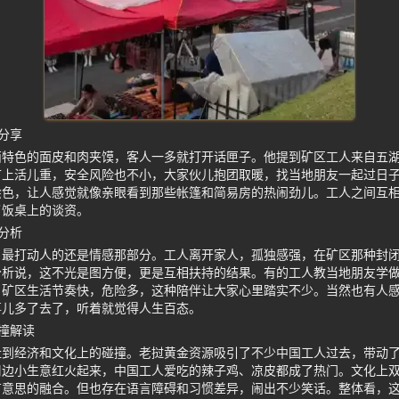
分享
西特色的面皮和肉夹馍，客人一多就打开话匣子。他提到矿区工人来自五
矿上活儿重，安全风险也不小，大家伙儿抱团取暖，找当地朋友一起过日
绘色，让人感觉就像亲眼看到那些帐篷和简易房的热闹劲儿。工人之间互
了饭桌上的谈资。
分析
，最打动人的还是情感那部分。工人离开家人，孤独感强，在矿区那种封
分析说，这不光是图方便，更是互相扶持的结果。有的工人教当地朋友学
。矿区生活节奏快，危险多，这种陪伴让大家心里踏实不少。当然也有人
事儿多了去了，听着就觉得人生百态。
撞解读
扯到经济和文化上的碰撞。老挝黄金资源吸引了不少中国工人过去，带动
周边小生意红火起来，中国工人爱吃的辣子鸡、凉皮都成了热门。文化上
有意思的融合。但也存在语言障碍和习惯差异，闹出不少笑话。整体看，