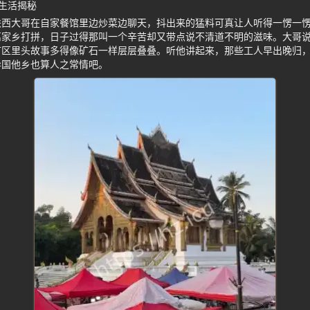
生活揭秘
陕西大哥在自家餐馆里边炒菜边聊天，抖出来的猛料可真让人听得一愣一
离家乡打拼，日子过得那叫一个辛苦却又带点说不清道不明的滋味。大哥
矿区里头故事多得像矿石一样层层叠叠。听他讲起来，那些工人早出晚归
异国他乡也算人之常情吧。