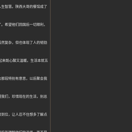
人生智慧。陕西大哥的餐馆成了
了。希望他们回国后一切顺利，
虽然复杂，但也体现了人的韧劲
儿听起来既心酸又温暖。生活本就五
合那段特别有意思，以后聚会我
醒我们，珍惜现在的生活，别总
很到位，让人忍不住想多了解点