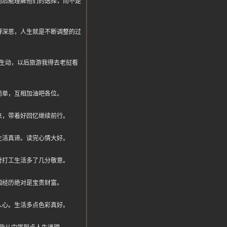
到后能理解他们的选择，而不是
得深思，人生就是不断调整的过
生动，以后旅游我得去老挝看
简单，互相加油吧各位。
来，带着好回忆继续前行。
生活真谛。读完心情大好。
对打工生活多了几分敬意。
国经历绝对是宝贵财富。
人心。生活多点色彩真好。