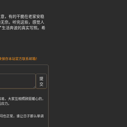
生意，有的干脆在老家安稳
和无奈。听完这些，感觉人
了生活奔波的真实写照。希
请记录保存本站官方联系邮箱！
提
交
容易，大家互相照顾挺暖心的，
适应力。
闷也正常，谁让日子那么单调