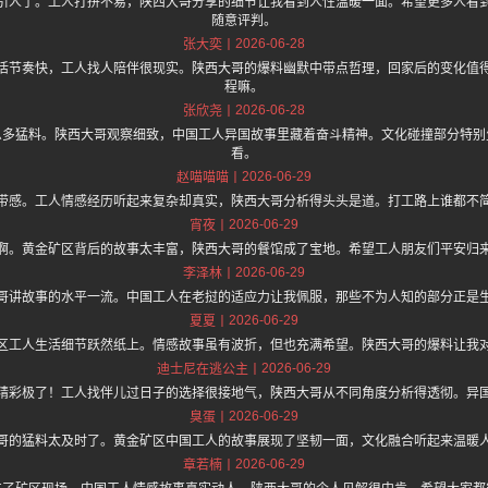
引人了。工人打拼不易，陕西大哥分享的细节让我看到人性温暖一面。希望更多人看
随意评判。
2026-06-28
张大奕
活节奏快，工人找人陪伴很现实。陕西大哥的爆料幽默中带点哲理，回家后的变化值
程嘛。
2026-06-28
张欣尧
么多猛料。陕西大哥观察细致，中国工人异国故事里藏着奋斗精神。文化碰撞部分特别
看。
2026-06-29
赵喵喵喵
带感。工人情感经历听起来复杂却真实，陕西大哥分析得头头是道。打工路上谁都不
2026-06-29
宵夜
啊。黄金矿区背后的故事太丰富，陕西大哥的餐馆成了宝地。希望工人朋友们平安归
2026-06-29
李泽林
哥讲故事的水平一流。中国工人在老挝的适应力让我佩服，那些不为人知的部分正是
2026-06-29
夏夏
区工人生活细节跃然纸上。情感故事虽有波折，但也充满希望。陕西大哥的爆料让我
2026-06-29
迪士尼在逃公主
精彩极了！工人找伴儿过日子的选择很接地气，陕西大哥从不同角度分析得透彻。异
2026-06-29
臭蛋
哥的猛料太及时了。黄金矿区中国工人的故事展现了坚韧一面，文化融合听起来温暖
2026-06-29
章若楠