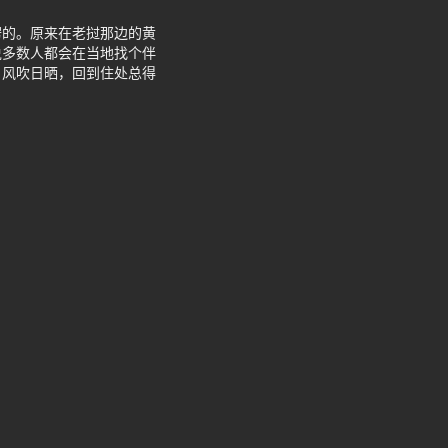
愣的。原来在老挝那边的黄
说多数人都会在当地找个伴
，风吹日晒，回到住处总得