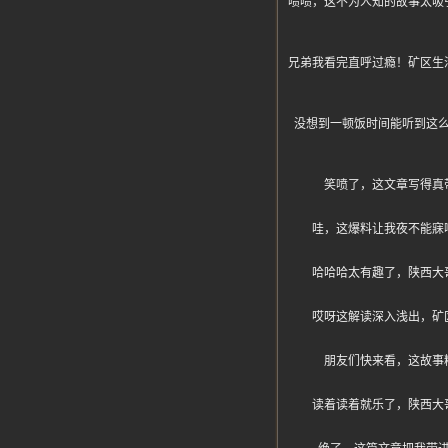
啧啧，这不为人知的故事太吸
兄弟我看完直呼过瘾！矿区生
没想到一顿饭时间能听到这
笑喷了，这文章写得真
哇，这爆料让我夜不能寐
哈哈哈太有趣了，陕西大
哎呀这解读深入浅出，矿
朋友们快来看，这故事
读着读着就乐了，陕西大