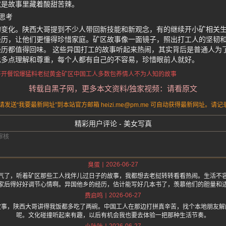
就是故事里藏着酸甜苦辣。
思考
的变化。陕西大哥提到不少人带回新技能和新观念，有的继续开小矿相关
经历，让他们更懂得珍惜家庭。矿区故事像一面镜子，照出打工人的坚韧
历都值得回味。 这些异国打工的故事听起来热闹，其实背后是普通人为
也多点理解和尊重，每个人都有自己的不容易，珍惜眼前人就好。
哥开餐馆爆猛料
老挝黄金矿区
中国工人多数包养情人
不为人知的故事
转载自黑子网，更多本文资料/独家视频：请看原文
送“我要最新网址”到本站官方邮箱 heizi.me@pm.me 可自动获得最新网址。
精彩用户评论 - 美女写真
2026-06-27
臭蛋
气了，听着矿区那些工人找伴儿过日子的故事，我都想去老挝转转看看热闹。生活不
家后得好好调节心情啊。异国他乡的经历，估计能写好几本书了，羡慕他们的胆量和
2026-06-27
费启鸣
故事，陕西大哥讲得我饭都多吃了两碗。中国工人在那边打拼真辛苦，找个本地朋友解
呢。文化碰撞听起来有趣，以后有机会我也要去体验一把那种生活节奏。
2026-06-27