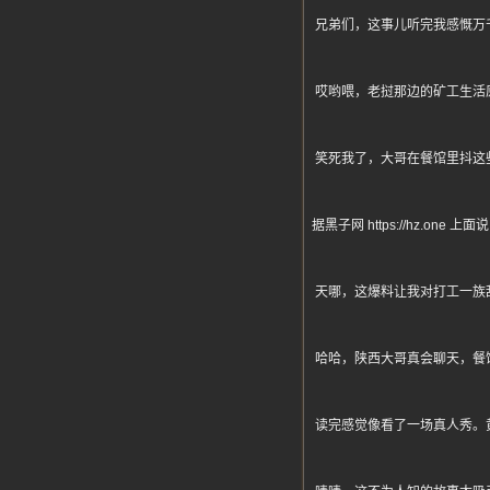
兄弟们，这事儿听完我感慨万
哎哟喂，老挝那边的矿工生活
笑死我了，大哥在餐馆里抖这
据黑子网 https://hz
天哪，这爆料让我对打工一族
哈哈，陕西大哥真会聊天，餐
读完感觉像看了一场真人秀。