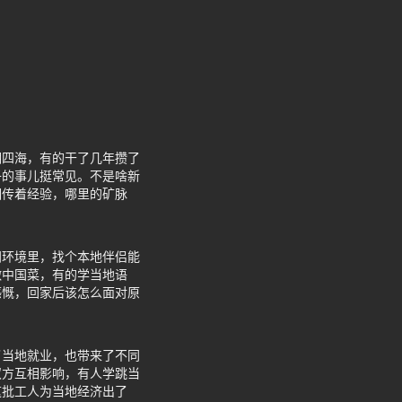
湖四海，有的干了几年攒了
子的事儿挺常见。不是啥新
相传着经验，哪里的矿脉
闭环境里，找个本地伴侣能
做中国菜，有的学当地语
感慨，回家后该怎么面对原
了当地就业，也带来了不同
双方互相影响，有人学跳当
这批工人为当地经济出了