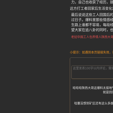
力，自己也收获了经历，
远方打工者回家后生活变化
最后说说这些工人回国后
过日子。爆料里那些情感
生路上谁都不容易，每段经
望大家在追八卦的同时，
老挝中国工人包养情人
陕西大
小提示：如遇到本页链接失效，请发
哈哈哈陕西大哥这爆料太接地
就是回
哇塞没想到矿区还有这么多