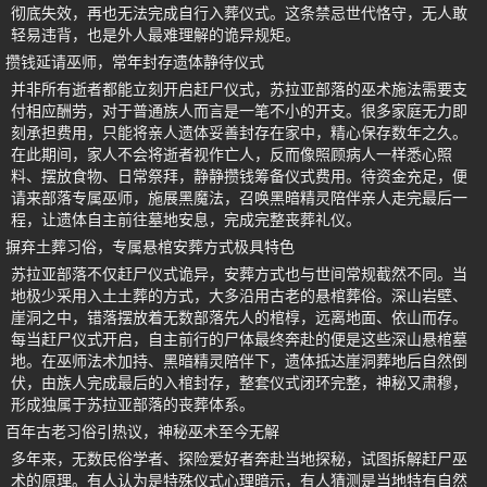
彻底失效，再也无法完成自行入葬仪式。这条禁忌世代恪守，无人敢
轻易违背，也是外人最难理解的诡异规矩。
攒钱延请巫师，常年封存遗体静待仪式
并非所有逝者都能立刻开启赶尸仪式，苏拉亚部落的巫术施法需要支
付相应酬劳，对于普通族人而言是一笔不小的开支。很多家庭无力即
刻承担费用，只能将亲人遗体妥善封存在家中，精心保存数年之久。
在此期间，家人不会将逝者视作亡人，反而像照顾病人一样悉心照
料、摆放食物、日常祭拜，静静攒钱筹备仪式费用。待资金充足，便
请来部落专属巫师，施展黑魔法，召唤黑暗精灵陪伴亲人走完最后一
程，让遗体自主前往墓地安息，完成完整丧葬礼仪。
摒弃土葬习俗，专属悬棺安葬方式极具特色
苏拉亚部落不仅赶尸仪式诡异，安葬方式也与世间常规截然不同。当
地极少采用入土土葬的方式，大多沿用古老的悬棺葬俗。深山岩壁、
崖洞之中，错落摆放着无数部落先人的棺椁，远离地面、依山而存。
每当赶尸仪式开启，自主前行的尸体最终奔赴的便是这些深山悬棺墓
地。在巫师法术加持、黑暗精灵陪伴下，遗体抵达崖洞葬地后自然倒
伏，由族人完成最后的入棺封存，整套仪式闭环完整，神秘又肃穆，
形成独属于苏拉亚部落的丧葬体系。
百年古老习俗引热议，神秘巫术至今无解
多年来，无数民俗学者、探险爱好者奔赴当地探秘，试图拆解赶尸巫
术的原理。有人认为是特殊仪式心理暗示，有人猜测是当地特有自然