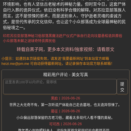
环境影响，也有人坚信古老秘术的神秘力量。但时至今日，这套尸体
自行入葬的诡异仪式，依旧没有科学合理的解释。对苏拉亚部落族人
而言，这不是惊悚的邪术，而是送别亲人、守护逝者灵魂的虔诚方
式，是世代传承的文化信仰，也让这个小众部落成为全球最神秘的民
俗秘境之一。
印尼苏拉亚部落神秘习俗
部落黑魔法赶尸仪式
尸体自行走向坟墓
悬棺诡异葬俗
小众部落未解之谜
球奇特丧葬民俗
转载自黑子网，更多本文资料/独家视频：请看原文
小提示：如遇到本页链接失效，请发送“我要最新网址”到本站官方邮箱
heizi.me@pm.me 可自动获得最新网址。请记录保存本站官方联系邮箱！
精彩用户评论 - 美女写真
提
交
2026-06-26
黑脸
世界之大无奇不有，第一次听说尸体能自己走去墓地，也太诡异惊悚了。
2026-06-26
葛征
小众偏远部落保留的古老习俗，藏着太多现代人看不懂的奥秘。
2026-06-26
可可西
数年悉心封存照料亲人，这份生死观念和现代社会截然不同。