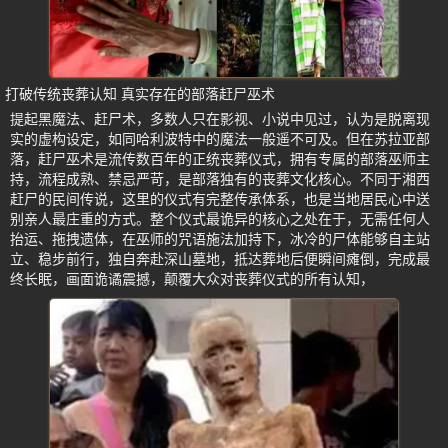
打破传统丧葬认知 真实存在的部落赶尸巫术
提起黑魔法、赶尸术，多数人只在影视、小说中见过，认为是脱离现
实的虚构设定，如同哈利波特中的魔法一般遥不可及。但在苏拉亚部
落，赶尸巫术是流传数百年的正统丧葬仪式，拥有专属的部落巫师主
持，流程成熟、禁忌严苛，是部落独有的丧葬文化核心。不同于湘西
赶尸的民间传说，这里的仪式有完整传承体系，也是当地居民心中送
别亲人最庄重的方式。整个仪式最诡异的核心之处在于，无需任何人
抬运、拖拽遗体，在巫师的咒语施法加持下，冰冷的尸体能够自主站
立、稳步前行，独自奔赴深山墓地，抵达葬地后便瞬间瘫倒，完成最
终长眠，画面诡谲震撼，颠覆大众对丧葬仪式的所有认知，