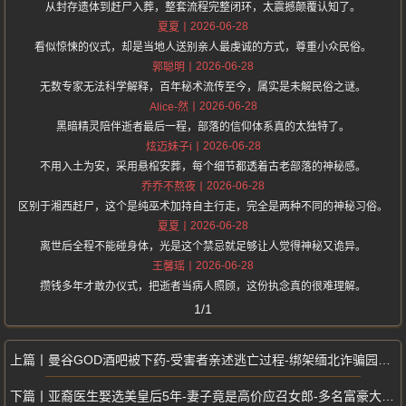
从封存遗体到赶尸入葬，整套流程完整闭环，太震撼颠覆认知了。
2026-06-28
夏夏
看似惊悚的仪式，却是当地人送别亲人最虔诚的方式，尊重小众民俗。
2026-06-28
郭聪明
无数专家无法科学解释，百年秘术流传至今，属实是未解民俗之谜。
2026-06-28
Alice-然
黑暗精灵陪伴逝者最后一程，部落的信仰体系真的太独特了。
2026-06-28
炫迈妹子i
不用入土为安，采用悬棺安葬，每个细节都透着古老部落的神秘感。
2026-06-28
乔乔不熬夜
区别于湘西赶尸，这个是纯巫术加持自主行走，完全是两种不同的神秘习俗。
2026-06-28
夏夏
离世后全程不能碰身体，光是这个禁忌就足够让人觉得神秘又诡异。
2026-06-28
王馨瑶
攒钱多年才敢办仪式，把逝者当病人照顾，这份执念真的很难理解。
1/1
曼谷GOD酒吧被下药-受害者亲述逃亡过程-绑架缅北诈骗园区真实经历
亚裔医生娶选美皇后5年-妻子竟是高价应召女郎-多名富豪大佬牵涉其中