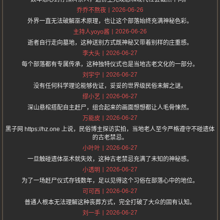
2026-06-26
乔乔不熬夜
外界一直无法破解巫术原理，也让这个部落始终充满神秘色彩。
2026-06-26
主持人yoyo酱
逝者自行走向墓地，这种送别方式既神秘又带着别样的庄重感。
2026-06-27
李大头
每个部落都有专属传承，这种独特仪式也是当地古老文化的一部分。
2026-06-27
刘宇宁
没有任何科学理论能够佐证，妥妥的世界级民俗未解之谜。
2026-06-27
缪小艺
深山悬棺搭配自主赶尸，组合起来的画面想想都让人毛骨悚然。
2026-06-27
万能皮
黑子网 https://hz.one 上说，民俗博主探访实拍，当地老人至今严格遵守不碰遗体
的古老禁忌。
2026-06-27
小叶叶
一旦触碰遗体巫术就失效，这种古老禁忌充满了未知的神秘感。
2026-06-27
小透明
为了一场赶尸仪式存钱数年，足以见得这个习俗在部落心中的地位。
2026-06-27
可可西
普通人根本无法理解这种丧葬方式，完全打破了大众的固有认知。
2026-06-27
刘一手