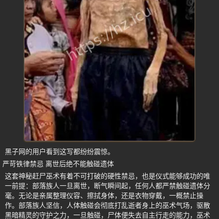
黑子网的用户看到这写都纷纷震惊。
严苛铁律禁忌 离世后绝不能触碰遗体
这套神秘赶尸巫术有着不可打破的硬性禁忌，也是仪式能够成功的唯
一前提：部落族人一旦离世，断气瞬间起，任何人都严禁触碰遗体分
毫。无论是亲属整理仪容、擦拭身体，还是衣物穿戴，一概禁止操
作。部落族人坚信，人体触碰会彻底打乱逝者身上的巫术气场，驱散
黑暗精灵的守护之力，一旦触碰，尸体便失去自主行走的能力，巫术