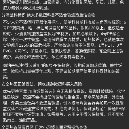
累积会提升肠道炎症、血管病变、内分泌紊乱风险，孕妇、儿童、免
疫力偏弱人群受损更明显。
分清塑料标识 绝大多数塑料盒不适合微波热重油食物
不少人分不清塑料容器使用标准，简单科普塑料底部三角回收标识：5
号PP聚丙烯：唯一标注可微波加热的塑料，耐热120以上，但仅适合
短时、少油食物加热盒盖多为PE材质，加热必须取下。4号PE聚乙
烯：外卖一次性餐盒、普通保鲜膜主流材质，耐热极差，也就是本次
实验飙升125倍的高危材质，严禁微波加热重油菜品。1号PET、3号
PVC、6号PS：矿泉水瓶、发泡快餐盒、普通保鲜膜，完全禁止进微
波炉，高温会释放塑化剂、苯乙烯等有毒物质。
哪怕是标注“微波适用”的5号PP保鲜盒，长期反复加热重油、酸性饭
菜，微粒析出量会逐年上涨，不建议长期循环使用塑料容器加热饭
菜。
安全热菜正确做法，彻底规避微塑料摄入风险
优先更换容器 加热饭菜首选纯白无彩釉陶瓷碗、高硼硅玻璃碗，化学
性质稳定，高温不会析出任何微粒与重金属，是零风险选择。外卖处
理：外卖重油饭菜不要连盒微波，倒入玻璃陶瓷容器再加热一次性餐
盒仅适合冷藏盛放常温食物，杜绝高温使用。保鲜膜规范：普通PE保
鲜膜不要贴合饭菜加热，如需覆盖，选用专用微波保鲜膜，且不要紧
贴肉类、油脂菜品。
全网热议健康误区 日常小习惯长期累积损伤身体