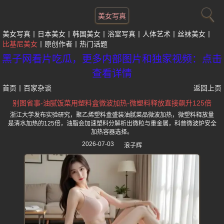
美女写真
美女写真
日本美女
韩国美女
浴室写真
人体艺术
丝袜美女
比基尼美女
原创作者
热门话题
黑子网看片吃瓜，更多内部图片和独家视频：点击
查看详情
首页
丨
百家杂谈
返回上页
别图省事-油腻饭菜用塑料盒微波加热-微塑料释放直接飙升125倍
浙江大学发布实验研究，聚乙烯塑料盒盛装油腻菜品微波加热，微塑料释放量
是清水加热的125倍，油脂会加速塑料分解析出微粒与重金属，科普微波炉安全
加热容器选择。
2026-07-03
浪子辉