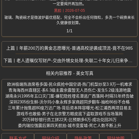
一定要揭开再加热。
2026-07-05
黑脸
玻璃、陶瓷碗才是微波炉最优搭配，完全不会析出任何微粒，多洗一个碗换来长
久健康很划算。
1/1
年薪200万的黄金志愿曝光-普通高校逆袭成顶流-竟不在985
老人遗嘱仅写财产-交由外甥女处理-失联二十年女儿归来争夺房产引再审
相关内容推荐 - 美女写真
欧洲极端热浪席卷多国-民众疯抢中国空调-热门机型炒至3.9万一机难求
青海海西州直辖区-系6.3级主震余震暂无人员伤亡-发生5.2级浅源地震
湖南永兴1995年五口灭门案-嫌犯隐姓埋名潜逃广西落网-时隔31年终告破
深圳2305份生鲜-沃尔玛小象永辉多家商超同步翻车-抽检86份不合格
三年累计抛售超80座万达广场-背后资本阵容曝光-松江浦西两项目易主
游戏币也敢偷-男子在北京警方眼皮底下盗取游戏币当场落网
20万碎钞银行员工拼22天-比预期多6万-成功兑回26万
委内瑞拉强震后第四天航拍-城市变废墟-死亡人数不断上升
联系方式
网站介绍
隐私政策
网站地图