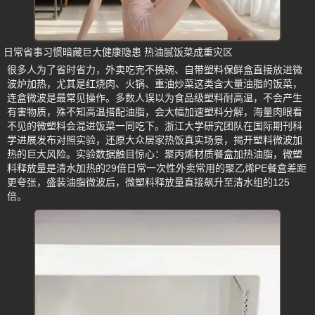
日常省事习惯暗藏巨大健康隐患 热油腻饭菜成重灾区
很多人为了省时省力，外卖吃完不换碗、自带塑料保鲜盒直接放进微
波炉加热，尤其是红烧肉、火锅、重油炒菜这类含大量油脂的饭菜，
连盒微波是最常见操作。多数人误以为食品级塑料耐高温，不会产生
有害物质，殊不知高温搭配油脂，会大幅加速塑料分解，海量肉眼看
不见的微塑料会混进饭菜一同吃下。浙江大学研究团队在国际期刊科
学进展发布对照实验，还原大众居家热饭真实场景，揭开塑料微波加
热的巨大风险。实验数据触目惊心：聚丙烯材质餐盒加热油脂，微塑
料释放量是清水加热的29倍日常一次性外卖常用的聚乙烯PE餐盒差距
更夸张，盛装油脂微波后，微塑料释放量直接飙升至清水组的125
倍。