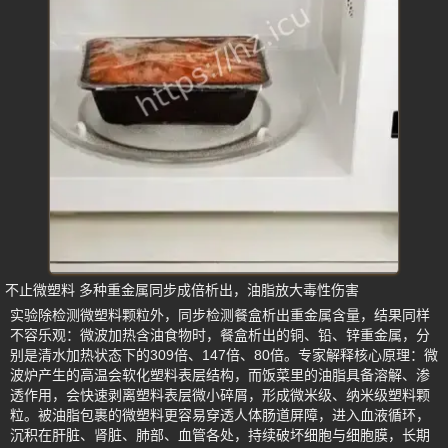
不止微塑料 多种重金属同步成倍析出，油脂放大毒性伤害
实验除检测微塑料颗粒外，同步检测餐盒析出重金属含量，结果同样
不容乐观：微波加热含油食物时，餐盒析出的铜、铅、锌重金属，分
别是清水加热状态下的309倍、147倍、80倍。专家解释核心原理：微
波炉产生的高温会软化塑料表层结构，而饭菜里的油脂具备溶解、渗
透作用，会快速剥离塑料表层微小碎屑，形成微米级、纳米级塑料颗
粒。被油脂包裹的微塑料更容易穿透人体肠道屏障，进入血液循环，
沉积在肝脏、肾脏、肺部、血管各处，持续破坏细胞与细胞膜，长期