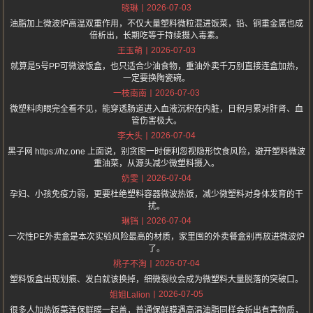
2026-07-03
晓琳
油脂加上微波炉高温双重作用，不仅大量塑料微粒混进饭菜，铅、铜重金属也成
倍析出，长期吃等于持续摄入毒素。
2026-07-03
王玉萌
就算是5号PP可微波饭盒，也只适合少油食物，重油外卖千万别直接连盒加热，
一定要换陶瓷碗。
2026-07-03
一枝南南
微塑料肉眼完全看不见，能穿透肠道进入血液沉积在内脏，日积月累对肝肾、血
管伤害极大。
2026-07-04
李大头
黑子网 https://hz.one 上面说，别贪图一时便利忽视隐形饮食风险，避开塑料微波
重油菜，从源头减少微塑料摄入。
2026-07-04
奶雯
孕妇、小孩免疫力弱，更要杜绝塑料容器微波热饭，减少微塑料对身体发育的干
扰。
2026-07-04
琳铛
一次性PE外卖盒是本次实验风险最高的材质，家里囤的外卖餐盒别再放进微波炉
了。
2026-07-04
桃子不淘
塑料饭盒出现划痕、发白就该换掉，细微裂纹会成为微塑料大量脱落的突破口。
2026-07-05
姐姐Lalion
很多人加热饭菜连保鲜膜一起盖，普通保鲜膜遇高温油脂同样会析出有害物质，