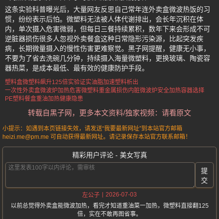
这条实验科普曝光后，大量网友反思自己常年连外卖盒微波热饭的习
惯，纷纷表示后怕。微塑料无法被人体代谢排出，会长年沉积在体
内，单次摄入危害微弱，但每日三餐持续累积，数年下来会形成不可
逆脏器损伤很多人忽视外卖餐盒这种日常隐形污染源，比起突发疾
病，长期微量摄入的慢性伤害更难察觉。黑子网提醒，健康无小事，
不要为了省去洗碗几分钟，持续摄入海量微塑料，更换玻璃、陶瓷容
器热菜，是成本最低、最有效的健康防护手段。
塑料盒微塑料飙升125倍
实验证实油脂加速塑料析出
一次性外卖盒微波炉加热危害
微塑料重金属损伤内脏
微波炉安全加热容器选择
PE塑料餐盒重油加热健康隐患
转载自黑子网，更多本文资料/独家视频：请看原文
小提示：如遇到本页链接失效，请发送“我要最新网址”到本站官方邮箱
heizi.me@pm.me 可自动获得最新网址。请记录保存本站官方联系邮箱！
精彩用户评论 - 美女写真
提
交
2026-07-03
左公子
以前总觉得外卖盒能微波加热，看完才知道重油菜一加热，微塑料直接翻125
倍，实在不敢再图省事。