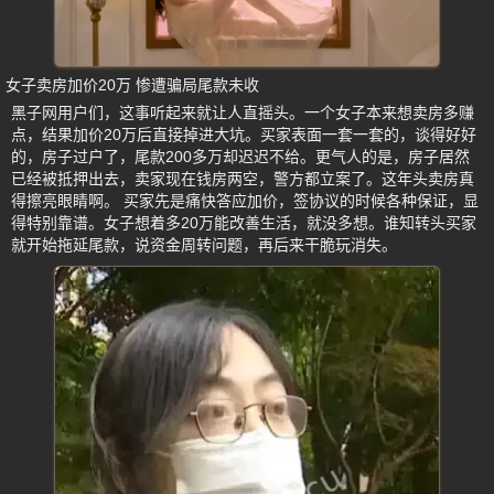
女子卖房加价20万 惨遭骗局尾款未收
黑子网用户们，这事听起来就让人直摇头。一个女子本来想卖房多赚
点，结果加价20万后直接掉进大坑。买家表面一套一套的，谈得好好
的，房子过户了，尾款200多万却迟迟不给。更气人的是，房子居然
已经被抵押出去，卖家现在钱房两空，警方都立案了。这年头卖房真
得擦亮眼睛啊。 买家先是痛快答应加价，签协议的时候各种保证，显
得特别靠谱。女子想着多20万能改善生活，就没多想。谁知转头买家
就开始拖延尾款，说资金周转问题，再后来干脆玩消失。