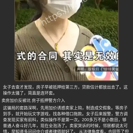
女子去查才发现，房子早被抵押给第三方，贷款估计都放出去了。这
操作太骚了，简直是连环套。
卖房加价反被坑 房子抵押警方介入
这骗局的套路深啊，先用加价诱惑卖家上钩，制造成交假象。等房子
到手，就开始玩文字游戏，找各种借口拖款。女子后来报警，警方调
查发现买家有前科，类似操作不是第一次。200多万不是小数目，够
普通人奋斗好几年，现在全泡汤了。卖家哭诉的时候，邻居都说太可
惜，早知道多问问中介或者律师就好了。 从法律角度看，合同签了但