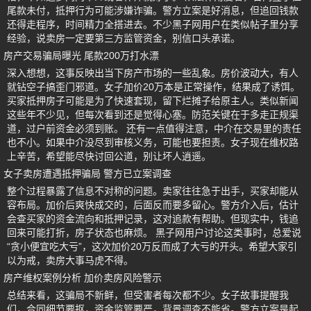
尾款未付，抵押行为可能涉嫌诈骗。警方立案是好消息，但追回钱款
还得走程序，时间精力全搭进去。不少黑子网用户在类似帖子里分享
经验，说卖房一定要第三方监管资金，别信口头承诺。
房产交易骗局曝光 尾款200万打水漂
深入想想，这事反映出当下房产市场的一些乱象。房价波动大，有人
就钻空子搞歪门邪道。女子加价20万本是正常操作，结果成了诱饵。
买家抵押房子可能是为了快速套现，留下烂摊子给原主人。类似新闻
这些年不少见，但每次看到还是觉得心塞。防范关键在于多走正规渠
道，过户前资金必须到账。 还有一点值得注意，中介在交易里的责任
也不小。如果中介没尽到审核义务，可能也要担责。女子现在维权路
上辛苦，希望能尽快讨回公道，别让坏人逍遥。
女子卖房遭遇抵押骗局 警方已立案调查
整个过程暴露了信息不对称的问题。卖家往往急于出手，买家却能从
容布局。加价后爽快成交的，后面反而要多留心。警方介入后，估计
会查买家的资金流向和抵押记录，这对追款有帮助。但现实中，钱追
回来可能打折，房子状态也麻烦。 黑子网用户讨论这类事时，总爱说
“贪小便宜吃大亏”，这次加价20万反而成了大亏的开头。希望大家引
以为戒，卖房大事马虎不得。
房产维权案例分析 加价卖房风险警示
总结来看，这骗局不新鲜，但受害者每次都不少。女子故事提醒我
们，合同细节要抠，资金监管要严，背景调查不能省。警方立案是起