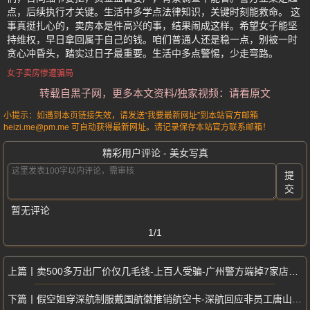
点，后续执行才关键。生活中多学点法律知识，关键时刻能救命。 这
事真挺扎心的，卖房本是件高兴的事，结果闹成这样。希望女子能坚
持维权，早日拿回属于自己的钱。咱们普通人还是稳一点，别被一时
贪心冲昏头，踏实过日子最重要。生活中多点警惕，少走弯路。
女子卖房惨遭骗局
转载自黑子网，更多本文资料/独家视频：请看原文
小提示：如遇到本页链接失效，请发送“我要最新网址”到本站官方邮箱
heizi.me@pm.me 可自动获得最新网址。请记录保存本站官方联系邮箱！
精彩用户评论 - 美女写真
提
交
暂无评论
1/1
卖500多万出厂价仅几毛钱-上百人受骗-广州警方端掉7家店抓120人
假空姐穿深航制服戴国航徽推销航空卡-深航回应非员工唐山机场已出手