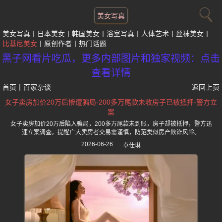
美女写真
美女写真
日本美女
韩国美女
浴室写真
人体艺术
丝袜美女
比基尼美女
原创作者
热门话题
黑子网看片吃瓜，更多内部图片和独家视频：点击
查看详情
首页
丨
百家杂谈
返回上页
女子卖房加价20万后惨遭骗局-200多万尾款未收房子已被抵押-警方立
案
女子卖房加价20万后陷入骗局，200多万尾款未到账，房子却被抵押，警方迅
速立案调查。提醒广大卖房者交易需谨慎，防范类似房产欺诈风险。
2026-06-26
卓仕琳