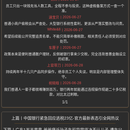
员工只出一块钱充当人数工具，全程不参与投资，这种虚假备案方式一查一个
准。
2026-06-27
涵宝贝
普通小商户偷税会从严查处，大型银行系统性套利，更该从严落实整改与问责。
White&8
2026-06-27
希望后续能公开完整追责名单，不能只简单补缴税款，相关责任人必须受到对应
处罚。
2026-06-27
车厘子
政策本来是便利普通散户理财，反倒被银行拿来少交税，完全违背普惠金融设立
的初衷。
2026-06-28
上官带刀
持续两年半十几只产品同步操作，绝非员工个人失误，明显是内部管理整体失
守。
2026-06-28
祝晓晗
我们普通人一辈子都很难赚到百万，银行两年就能通过违规操作规避二十多亿税
款，对比太过刺眼。
1/1
中国银行紧急回应逃税23亿-官方最新表态引全网热议
广东1岁半男童-爷爷痛诉孙子生前异常坚决不认儿子-遭生父女友踢打致死