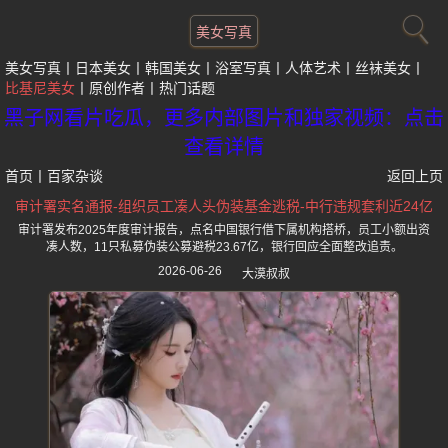
美女写真
美女写真
日本美女
韩国美女
浴室写真
人体艺术
丝袜美女
比基尼美女
原创作者
热门话题
黑子网看片吃瓜，更多内部图片和独家视频：点击
查看详情
首页
丨
百家杂谈
返回上页
审计署实名通报-组织员工凑人头伪装基金逃税-中行违规套利近24亿
审计署发布2025年度审计报告，点名中国银行借下属机构搭桥，员工小额出资
凑人数，11只私募伪装公募避税23.67亿，银行回应全面整改追责。
2026-06-26
大漠叔叔