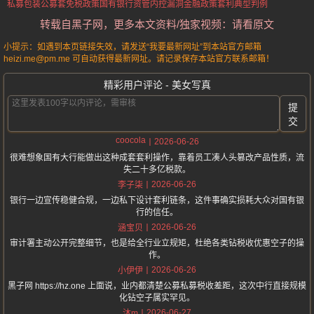
私募包装公募套免税政策
国有银行资管内控漏洞
金融政策套利典型判例
转载自黑子网，更多本文资料/独家视频：请看原文
小提示：如遇到本页链接失效，请发送“我要最新网址”到本站官方邮箱
heizi.me@pm.me 可自动获得最新网址。请记录保存本站官方联系邮箱！
精彩用户评论 - 美女写真
提
交
coocola
2026-06-26
很难想象国有大行能做出这种成套套利操作，靠着员工凑人头篡改产品性质，流
失二十多亿税款。
2026-06-26
李子柒
银行一边宣传稳健合规，一边私下设计套利链条，这件事确实损耗大众对国有银
行的信任。
2026-06-26
涵宝贝
审计署主动公开完整细节，也是给全行业立规矩，杜绝各类钻税收优惠空子的操
作。
2026-06-26
小伊伊
黑子网 https://hz.one 上面说，业内都清楚公募私募税收差距，这次中行直接规模
化钻空子属实罕见。
2026-06-27
沐m