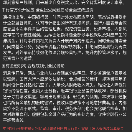
却刻意扭曲规则，用来减少自身税款支出，完全背离制度设计本意。
中行官方公开回应 全盘接受问题启动全面整改追责
通报流出后，中国银行第一时间对外发布回应声明，表态诚恳接受审
计全部监督意见，认可审计指出的所有违规问题。银行方面表示会深
度复盘本次事件背后的管理短板，深挖资管业务、税务审核、内部风
控存在的系统性漏洞。后续会足额补缴全部涉事税款以及对应产生的
滞纳金，针对事件内相关负责人开展严肃内部追责，同时全面排查全
行同类基金业务，完善全流程合规审核机制，杜绝同类套利行为再次
发生。对外承诺持续强化依法合规经营标准，提升内控管理水平，规
范资管业务运营。
国有金融机构 合规底线引全民讨论
消息传开后，网友与业内从业者观点分歧明显。不少普通储户表示难
以理解，国有大行本应是依法纳税、合规经营的标杆，却耗费两年多
时间设计套路钻政策空子，大量公共财政收入流失，难免让人降低对
银行的信任度。业内人士分析，近年银行业息差持续收窄，部分机构
急于寻找增收渠道，容易出现重利润、轻合规的倾向。本次审计通报
也给所有金融机构敲响警钟，税收优惠政策不可随意扭曲套用，内部
风控不能流于形式。监管、审计、税务多部门也会强化联合核查，加
大对政策套利、虚假包装金融产品行为的查处力度，守住金融行业公
平经营底线。
中国银行违规避税近24亿
审计署通报国有大行套利案
员工凑人头伪装公募基金