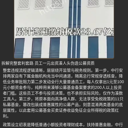
拆解完整套利套路 员工一元出资凑人头伪造公募资质
整套违规流程逻辑清晰，层层绕开监管与税务规则。第一步，中行安
排两家自有下属金融机构充当中间通道，隔离总行常规穿透核查，降
低业务审批阻力第二步发动全行大量普通员工，每人仅拿出1元至100
元小额资金参与，纯粹用来凑够公募基金备案要求的200人以上投资
者门槛。这些员工不参与投资决策，也不承担实际风险，仅作为凑数
工具人。第三步，将原本面向高净值人群、无法享受免税政策的11只
私募基金，篡改包装成普惠属性的公募产品，刻意混淆两类基金的底
层属性，以此套用公募基金买卖证券收益免征企业所得税的政策红
利。
政策设立初衷是降低普通小额投资者理财成本，扶持普惠金融，中行