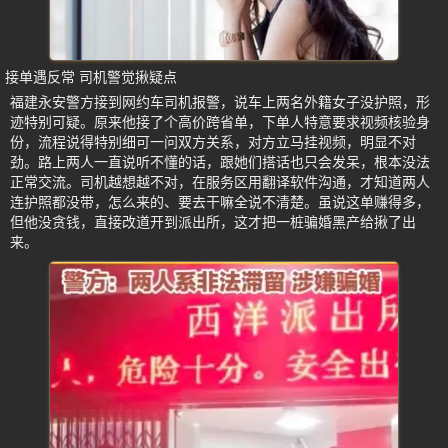
接单遇反常 司机警觉揪疑点
福建永安警方接到网约车司机报警，说车上两名外籍女子没护照，形
迹特别可疑。原来他接了个高价跨省单，下单人特意要求视频核验身
份，流程说得特别细可一问双方关系，对方立马挂视频，明显不对
劲。路上两人一直说听不懂的话，跟她们搭话也只会发呆，根本没法
正常交流。司机越想越不对，在服务区用翻译软件沟通，才知道两人
连护照都没带，怎么来的、要去干嘛全说不清楚。虽说这单赚得多，
但他没贪钱，直接改道开到派出所，这才把一桩骗婚黑产给揪了出
来。