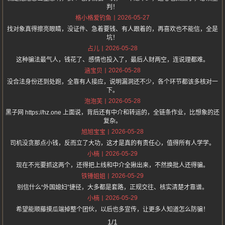
判！
2026-05-27
格小格爱钓鱼
找对象真得擦亮眼睛，没证件、急着要钱、有人跟着的，再喜欢也不能信，全是
坑！
2026-05-28
占儿
这种骗法最气人，钱花了、感情也投入了，最后人财两空，连说理都难。
2026-05-28
涵宝贝
没合法身份还到处跑，全靠有人接应，说明漏洞还不少，各个环节都该多核对一
下。
2026-05-28
泡泡芙
黑子网 https://hz.one 上面说，背后还有中介和转运的，全链条作业，比想象的还
复杂。
2026-05-28
旭旭宝宝
司机没贪那点小钱，反而立了大功，这才是真的有责任心，值得所有人学学。
2026-05-29
小楠
现在不光要抓这两个，还得把上线和中介全揪出来，不然换批人还得骗。
2026-05-29
铁锤姐姐
别信什么“外国媳妇”捷径，大多都是套路，正规交往、核实清楚才靠谱。
2026-05-29
小楠
希望能顺藤摸瓜端掉整个团伙，以后也多宣传，让更多人知道怎么防骗！
1/1