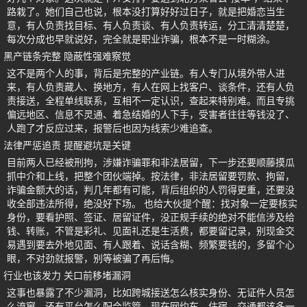
路栽了。她们自己也说，根本没打算好好过日子，就是把婚恋当生
意，有人负责找目标、有人负责谈、有人负责转运，分工清清楚楚，
每次分成也早就说好，完全就是职业诈骗，根本不是一时糊涂。
黑产链条完整 隐蔽性强难察觉
这不是两个人的事，背后是完整的产业链。有人专门从境外带人进
来，有人负责藏人、换地方，有人在网上找客户、谈条件，还有人负
责接送，全程单线联系，互相不一定认识，查起来特别难。而且专挑
偏远地区、信息不灵通、着急结婚的人下手，受害者往往等钱没了、
人跑了才反应过来，报警后也因为线索少难追查。
法律严惩追责 提醒避坑是关键
目前两人已经被刑拘，涉嫌诈骗罪和非法居留，下一步还要顺藤摸瓜
抓中介和上线，把整个团伙端掉。按法律，非法居留要罚款、拘留，
诈骗金额大的话，判几年都有可能，背后组织的人罚得更重，还要没
收全部违法所得，绝没好下场。 也给大伙提个醒：找对象一定要核实
身份，要看护照、签证、居留证件，没正规手续的绝对不能信涉及给
钱、转账，不管是彩礼、见面礼还是生活费，都要留记录，别现金交
易遇到要去外地见面、有人跟着、说话含糊、频繁要钱的，多留个心
眼，不对劲就报警，别等被骗了再后悔。
行业也该发力 关口前移堵漏洞
这事也暴露了不少漏洞，比如跨城接送怎么核实身份、无证件人员怎
么流窜，还有平台怎么配合监管。现在网约车、住宿、交通都该多一