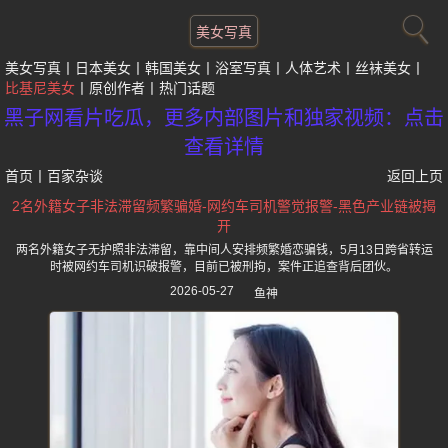
美女写真
美女写真
日本美女
韩国美女
浴室写真
人体艺术
丝袜美女
比基尼美女
原创作者
热门话题
黑子网看片吃瓜，更多内部图片和独家视频：点击
查看详情
首页
丨
百家杂谈
返回上页
2名外籍女子非法滞留频繁骗婚-网约车司机警觉报警-黑色产业链被揭
开
两名外籍女子无护照非法滞留，靠中间人安排频繁婚恋骗钱，5月13日跨省转运
时被网约车司机识破报警，目前已被刑拘，案件正追查背后团伙。
2026-05-27
鱼神