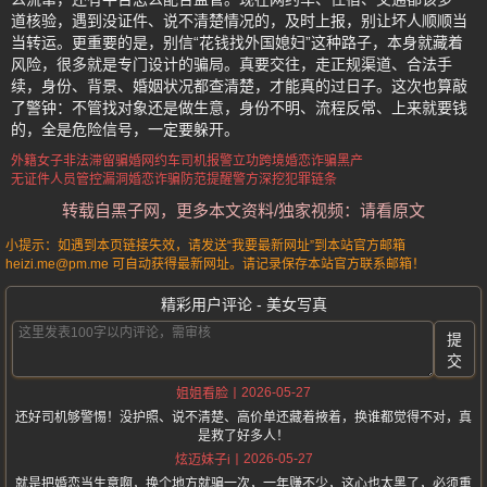
道核验，遇到没证件、说不清楚情况的，及时上报，别让坏人顺顺当
当转运。更重要的是，别信“花钱找外国媳妇”这种路子，本身就藏着
风险，很多就是专门设计的骗局。真要交往，走正规渠道、合法手
续，身份、背景、婚姻状况都查清楚，才能真的过日子。这次也算敲
了警钟：不管找对象还是做生意，身份不明、流程反常、上来就要钱
的，全是危险信号，一定要躲开。
外籍女子非法滞留骗婚
网约车司机报警立功
跨境婚恋诈骗黑产
无证件人员管控漏洞
婚恋诈骗防范提醒
警方深挖犯罪链条
转载自黑子网，更多本文资料/独家视频：请看原文
小提示：如遇到本页链接失效，请发送“我要最新网址”到本站官方邮箱
heizi.me@pm.me 可自动获得最新网址。请记录保存本站官方联系邮箱！
精彩用户评论 - 美女写真
提
交
2026-05-27
姐姐看脸
还好司机够警惕！没护照、说不清楚、高价单还藏着掖着，换谁都觉得不对，真
是救了好多人！
2026-05-27
炫迈妹子i
就是把婚恋当生意啊，换个地方就骗一次，一年赚不少，这心也太黑了，必须重