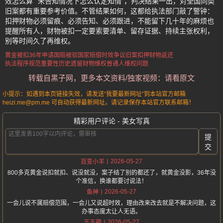
效怎么算”“未告知情况下怎么认定知情”，判决结果一出，对全国同类
旧案都有重要参考价值。不管结果如何，这都给执法部门敲了警钟：
扣押财物必须留痕、必须告知、必须跟进，不能留下几十年的麻烦也
提醒所有人，财物被扣一定要索要清单、留存证据、持续主张权利，
别等时间久了再维权。
黄金被扣36年申请国赔被驳
国家赔偿时效争议
旧案扣押财物返还
执法程序规范重要性
历史遗留财物维权
普通人维权问题
转载自黑子网，更多本文资料/独家视频：请看原文
小提示：如遇到本页链接失效，请发送“我要最新网址”到本站官方邮箱
heizi.me@pm.me 可自动获得最新网址。请记录保存本站官方联系邮箱！
精彩用户评论 - 美女写真
提
交
2026-05-27
百变小羊
800多克黄金说扣就扣、说没就没，案子结了别的都还了，就黄金没影，36年没
个准信，换谁都要讨说法！
2026-05-27
鱼神
一会儿说不属赔偿范围，一会儿又说超时效，理由改来改去就是不解决问题，这
办事态度太让人无语。
2026-05-27
王玉萌