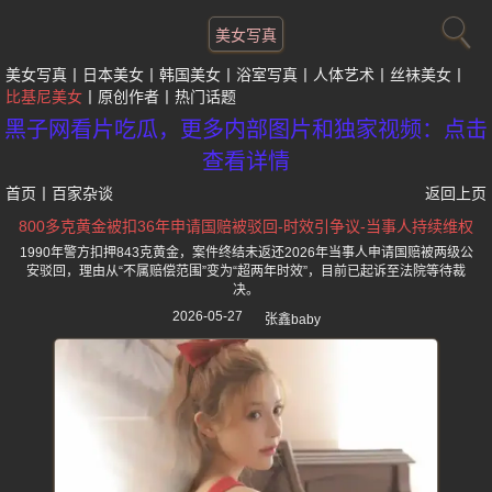
美女写真
美女写真
日本美女
韩国美女
浴室写真
人体艺术
丝袜美女
比基尼美女
原创作者
热门话题
黑子网看片吃瓜，更多内部图片和独家视频：点击
查看详情
首页
丨
百家杂谈
返回上页
800多克黄金被扣36年申请国赔被驳回-时效引争议-当事人持续维权
1990年警方扣押843克黄金，案件终结未返还2026年当事人申请国赔被两级公
安驳回，理由从“不属赔偿范围”变为“超两年时效”，目前已起诉至法院等待裁
决。
2026-05-27
张鑫baby