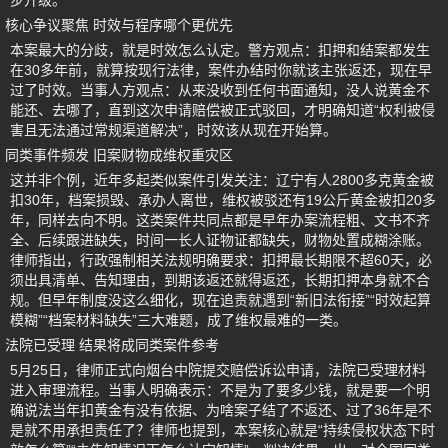
步升级。
核心争议聚焦 时效与程序哪个更优先
本案最大的分歧，就是时效怎么认定。警方观点：扣押和结案都发生
在30多年前，就算按现行法律，案件办结时你就该主张返还，现在早
过了时效。当事人方观点：从来没收到任何书面通知，没人说黄金不
能还、去哪了，直到这次申请赔偿被正式驳回，才明确知道“权利被侵
害且无法通过常规渠道解决”，时效该从现在开始算。
同类事件频发 旧案财物成维权重灾区
这并非个例，近年多起类似案件引发关注：辽宁有人2800多克黄金被
扣30年，档案损毁、承办人离世，维权被驳还有19公斤黄金被扣20多
年，同样去向不明。这类案件共同点都是早年办案流程粗、文书不齐
全、后续跟进缺失，时间一长人证物证都缺失，财物处置成糊涂账。
律师指出，行政强制相关法规明确要求：扣押最长期限不超60天，必
须出具清单、告知理由，到期该返还就得返还，长期扣押本身就不合
规。但早年制度没这么细化，现在追责就遇到“新旧法衔接”“时效起算
模糊”“档案材料缺失”三大难题，成了维权最难的一类。
法院已受理 结果将成同类案件参考
5月25日，律师正式向烟台中院提交赔偿诉讼申请，法院已受理材料
进入审理流程。当事人明确表示：不是为了要多少钱，就是要一个明
确说法当年扣黄金有没有依据、为啥案子结了不返还、过了36年是不
是就不用承担责任了？律师也提到，本案核心就是“持续侵权状态下时