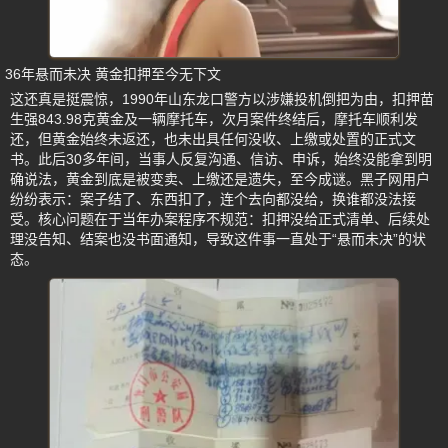
36年悬而未决 黄金扣押至今无下文
这还真是挺震惊，1990年山东龙口警方以涉嫌投机倒把为由，扣押苗
生强843.98克黄金及一辆摩托车，次月案件终结后，摩托车顺利发
还，但黄金始终未返还，也未出具任何没收、上缴或处置的正式文
书。此后30多年间，当事人反复沟通、信访、申诉，始终没能拿到明
确说法，黄金到底是被变卖、上缴还是遗失，至今成谜。黑子网用户
纷纷表示：案子结了、东西扣了，连个去向都没给，换谁都没法接
受。核心问题在于当年办案程序不规范：扣押没给正式清单、后续处
理没告知、结案也没书面通知，导致这件事一直处于“悬而未决”的状
态。