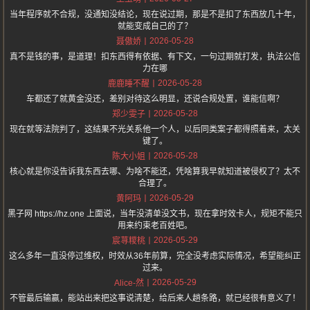
当年程序就不合规，没通知没结论，现在说过期，那是不是扣了东西放几十年，
就能变成自己的了？
2026-05-28
聂傲娇
真不是钱的事，是道理！扣东西得有依据、有下文，一句过期就打发，执法公信
力在哪
2026-05-28
鹿鹿睡不醒
车都还了就黄金没还，差别对待这么明显，还说合规处置，谁能信啊？
2026-05-28
郑少雯子
现在就等法院判了，这结果不光关系他一个人，以后同类案子都得照着来，太关
键了。
2026-05-28
陈大小姐
核心就是你没告诉我东西去哪、为啥不能还，凭啥算我早就知道被侵权了？太不
合理了。
2026-05-29
黄阿玛
黑子网 https://hz.one 上面说，当年没清单没文书，现在拿时效卡人，规矩不能只
用来约束老百姓吧。
2026-05-29
宸荨糭桃
这么多年一直没停过维权，时效从36年前算，完全没考虑实际情况，希望能纠正
过来。
2026-05-29
Alice-然
不管最后输赢，能站出来把这事说清楚，给后来人趟条路，就已经很有意义了！