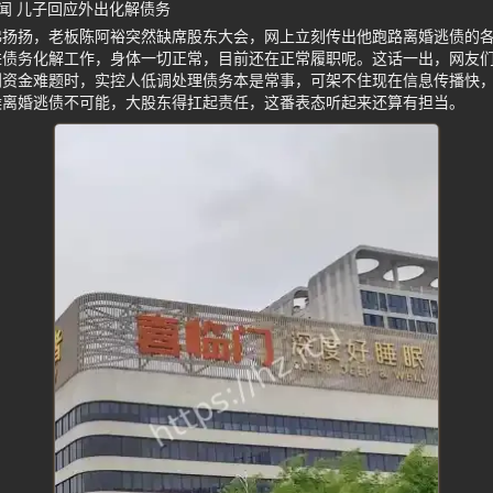
闻 儿子回应外出化解债务
沸扬扬，老板陈阿裕突然缺席股东大会，网上立刻传出他跑路离婚逃债的
进债务化解工作，身体一切正常，目前还在正常履职呢。这话一出，网友
到资金难题时，实控人低调处理债务本是常事，可架不住现在信息传播快
候离婚逃债不可能，大股东得扛起责任，这番表态听起来还算有担当。