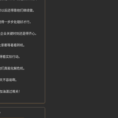
意以后还得靠他们继续做。
题得一步步处理好才行。
家族企业关键时刻还是得齐心。
大家都等着看转机。
得看实际行动。
他们真能化解危机。
天不容易啊。
加油渡过难关！
步