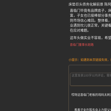
床垫巨头债务化解前景 陈
喜临门毕竟有品牌底子，
富，子女也已接棒部分事
则市场信心难回。整体看，
业遇到坎儿很正常，关键
在应对难题。
这年头做实业不容易，希
喜临门董事长跑路
小提示：如遇到本页链接失效，请发
哎呀这喜临门老板的戏码太刺
看着子女在股东会上力挺父