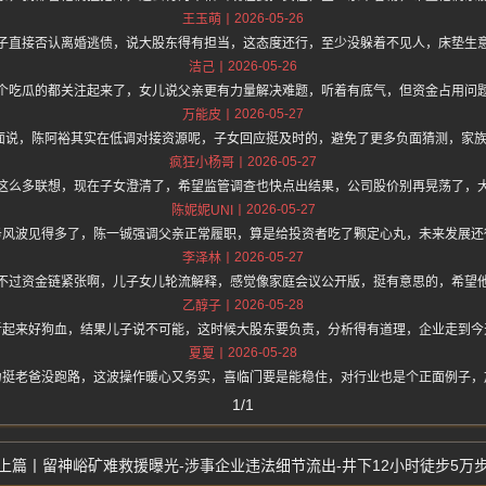
2026-05-26
王玉萌
子直接否认离婚逃债，说大股东得有担当，这态度还行，至少没躲着不见人，床垫生
2026-05-26
洁己
个吃瓜的都关注起来了，女儿说父亲更有力量解决难题，听着有底气，但资金占用问
2026-05-27
万能皮
hz.one 上面说，陈阿裕其实在低调对接资源呢，子女回应挺及时的，避免了更多负面猜测，
2026-05-27
疯狂小杨哥
这么多联想，现在子女澄清了，希望监管调查也快点出结果，公司股价别再晃荡了，
2026-05-27
陈妮妮UNI
务风波见得多了，陈一铖强调父亲正常履职，算是给投资者吃了颗定心丸，未来发展还
2026-05-27
李泽林
不过资金链紧张啊，儿子女儿轮流解释，感觉像家庭会议公开版，挺有意思的，希望
2026-05-28
乙醇子
听起来好狗血，结果儿子说不可能，这时候大股东要负责，分析得有道理，企业走到今
2026-05-28
夏夏
力挺老爸没跑路，这波操作暖心又务实，喜临门要是能稳住，对行业也是个正面例子，
1/1
留神峪矿难救援曝光-涉事企业违法细节流出-井下12小时徒步5万