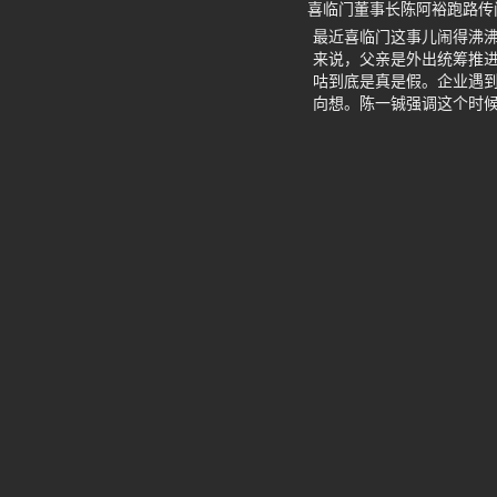
喜临门董事长陈阿裕跑路传
最近喜临门这事儿闹得沸
来说，父亲是外出统筹推
咕到底是真是假。企业遇
向想。陈一铖强调这个时