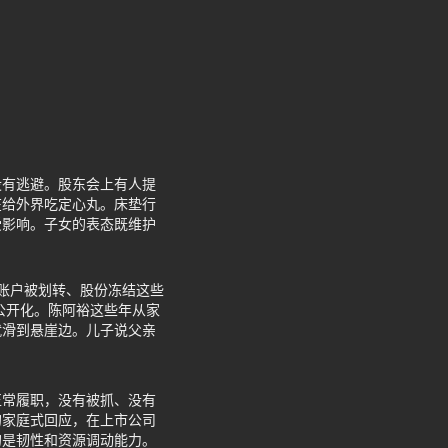
没有逃避。股东会上有人提
在给外界吃定心丸。床垫行
受影响。子女的表态既维护
司账户被划转、股份冻结这些
公开化。陈阿裕这些年从家
就滑到悬崖边。儿子说父亲
正常履职，没有被抓、没有
的家庭式回应，在上市公司
的是韧性和资源调动能力。