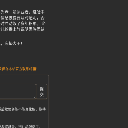
作为老一辈创业者，经验丰
，信息披露要及时透明，否
时冲动毁了多年积累。 企
女儿轮番上阵说明家族团结
吧，床垫大王！
请记录保存本站官方联系邮箱！
提
交
道后续债务能不能真化解，期待
能渡过难关，别让品牌倒了。