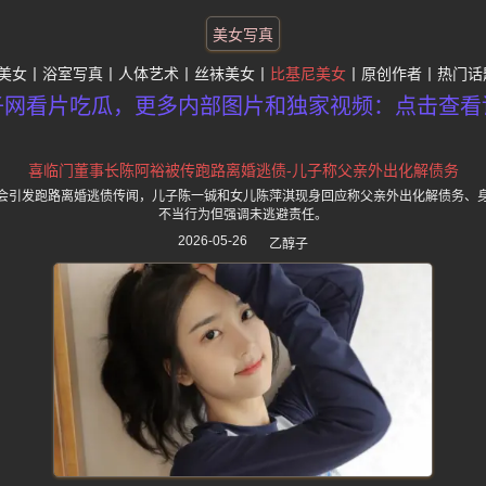
美女写真
美女
浴室写真
人体艺术
丝袜美女
比基尼美女
原创作者
热门话
子网看片吃瓜，更多内部图片和独家视频：点击查看
喜临门董事长陈阿裕被传跑路离婚逃债-儿子称父亲外出化解债务
会引发跑路离婚逃债传闻，儿子陈一铖和女儿陈萍淇现身回应称父亲外出化解债务、
不当行为但强调未逃避责任。
2026-05-26
乙醇子