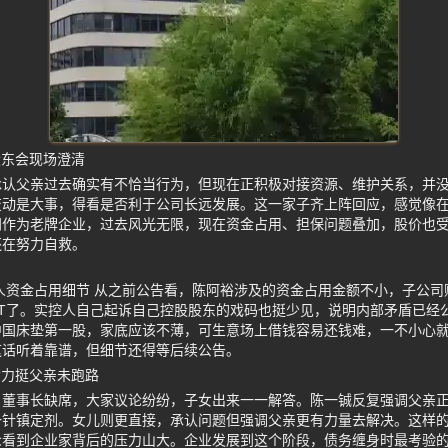
股东会现场澄清
承认父亲过去确实有不恰当行为，但现在正积极对接资源、维护关系，并
变动是大事，得看是否利于公司长远发展。这一家子齐上阵回应，感觉像
门作为老牌企业，过去风光无限，现在资金占用、担保问题叠加，股价也
还在努力自救。
人资金占用细节 从之前公告看，陈阿裕涉及的资金占用金额不小，子公
T了。实控人自己起诉自己控股股东的戏码也挺少见，说明内部矛盾已经
中国床垫第一股，家底应该不薄，可生意场上借钱容易还钱难，一不小心
这话听着靠谱，但细节还得等后续公告。
女力挺父亲未跑路
，董事长缺席，大家议论纷纷，子女出来一一解答。陈一铖反复强调父亲
一针镇定剂。女儿则更直接，承认问题但强调父亲更有力量去解决。这样
众看到企业家背后的压力山大。企业发展到这个阶段，债务缠身时最考验