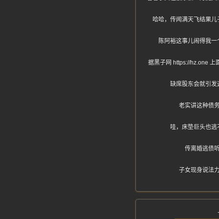
哈哈，传闻满天飞结果儿
陈阿裕这事儿闹得我一
据黑子网 https://
缺席股东会就引发
老实讲这种债
哇，床垫巨头也逃
传离婚逃债
子女现身说法