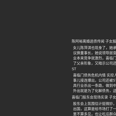
陈阿裕离婚逃债传闻 子女
女儿陈萍淇也现身了，她
议换董事长，她说领导层
业本来竞争就激烈，喜临
了父亲形象，又暗示公司
ST
喜临门债务危机内情 实控
事儿接连爆出，公司还被S
具行业杀出一条路，做到
外出就是为了化解债务，
喜临门股东会现场实录 子
股东会上氛围估计挺微妙
出国，这算是给市场打了
里不算多见，也让吃瓜群