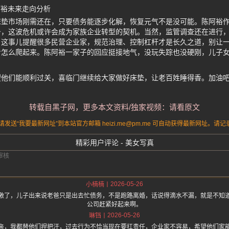
阿裕未来走向分析
床垫市场刚需还在，只要债务能逐步化解，恢复元气不是没可能。陈阿裕
务，这波危机或许会成为家族企业转型的契机。当然，监管调查还在进行
这事儿提醒很多民营企业家，规范治理、控制杠杆才是长久之道，别让一
看怎么爬起来。陈阿裕一家子的回应挺接地气，没玩失踪也没硬刚，儿子
望他们能顺利过关，喜临门继续给大家做好床垫，让老百姓睡得香。加油
转载自黑子网，更多本文资料/独家视频：请看原文
送“我要最新网址”到本站官方邮箱 heizi.me@pm.me 可自动获得最新网址。
精彩用户评论 - 美女写真
2026-05-26
小楠楠
激了，儿子出来说老爸只是出去忙债务，不是跑路离婚，话说得滴水不漏，就是不知
公司赶紧好起来啊。
2026-05-26
琳铛
亲，我都替他们捏把汗，过去行为不恰当现在要扛责任，企业家不容易，希望他们家