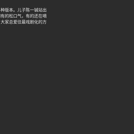
各种版本。儿子陈一铖站出
们有的松口气，有的还在嘀
，大家总爱往最戏剧化的方