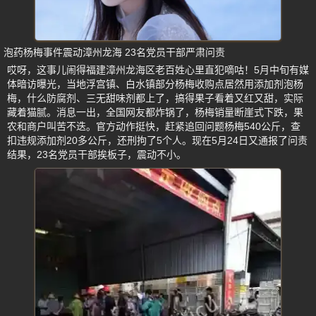
泡药杨梅事件震动漳州龙海 23名党员干部严肃问责
哎呀，这事儿闹得福建漳州龙海区老百姓心里直犯嘀咕！5月中旬有媒
体暗访曝光，当地浮宫镇、白水镇部分杨梅收购点居然用添加剂泡杨
梅，什么防腐剂、三无甜味剂都上了，搞得果子看着又红又甜，实际
藏着猫腻。消息一出，全国网友都炸锅了，杨梅销量断崖式下跌，果
农和商户叫苦不迭。官方动作挺快，赶紧追回问题杨梅540公斤，查
扣违规添加剂20多公斤，还刑拘了5个人。现在5月24日又通报了问责
结果，23名党员干部挨板子，震动不小。