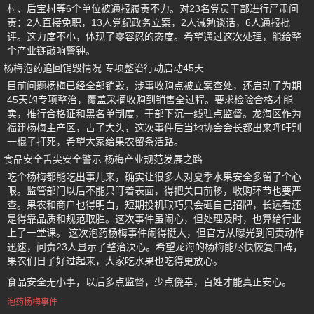
村、后宝村等6个单位被通报履责不力。对23名党员干部进行严肃问
责：2人直接免职，13人党纪政务立案，2人诫勉谈话，6人通报批
评。这力度不小，体现了零容忍的态度。希望通过这次处理，能给整
个产业链敲响警钟。
杨梅泡药追回销毁情况 专项整治行动启动45天
目前问题杨梅已经全部销毁，涉事收购点被立案查处，还启动了为期
45天的专项整治，覆盖采摘收购到销售全过程。要求检验合格才能
卖，推行合格证和黑名单制度，干部下沉一线驻点监督。龙海区作为
福建杨梅主产区，占了大头，这次事件后当地协会会长都出来呼吁别
一棍子打死，希望大家给果农留条活路。
食品安全舌尖安全警示 杨梅产业规范发展之路
吃个杨梅都能吃出事儿来，确实让很多人对夏季水果安全多留了个心
眼。监管部门以后不能只盯着表面，得把关口前移，收购环节也要严
查。果农和商户也得明白，短期投机取巧只会砸自己招牌，长远看还
是得靠品质和规范取胜。这次事件虽闹心，但处理及时，也算给行业
上了一堂课。 这次泡药杨梅事件闹得挺大，但官方从曝光到问责动作
迅速，问责23人显示了整治决心。希望龙海的杨梅能尽快恢复口碑，
果农们日子好过起来，大家吃水果也吃得更放心。
食品安全无小事，以后多点监督，少点侥幸，百姓才能真正安心。
泡药杨梅事件