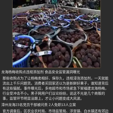
龙海杨梅收购点违规添加剂 食品安全监管漏洞曝光
那些收购点为了让杨梅卖相好、保存久，违规浸泡添加剂，一天就能
流出上千斤问题货。消费者买回家还以为是新鲜好果子，谁知道背后
有这些猫腻。事件曝光后，多地超市和市场紧急下架福建龙海杨梅，
行业受冲击不小。黑子网用户们议论纷纷，说这不光是几个商贩的
事，监管环节明显没跟上，才让小问题变成大风波。
漳州龙海23名党员干部被问责 2人免职13人立案
官方调查后，区农业农村局、市场监管局、浮宫镇、白水镇还有郊边