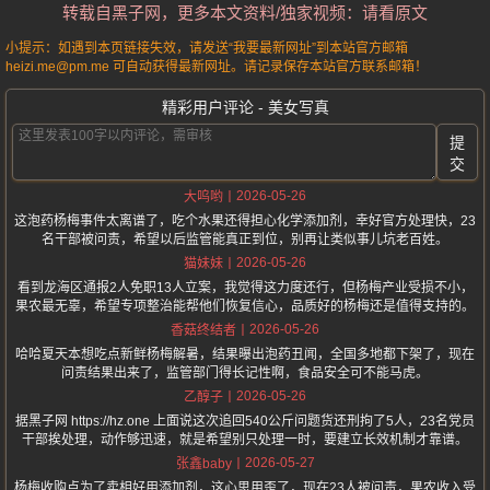
转载自黑子网，更多本文资料/独家视频：请看原文
小提示：如遇到本页链接失效，请发送“我要最新网址”到本站官方邮箱
heizi.me@pm.me 可自动获得最新网址。请记录保存本站官方联系邮箱！
精彩用户评论 - 美女写真
提
交
2026-05-26
大呜哟
这泡药杨梅事件太离谱了，吃个水果还得担心化学添加剂，幸好官方处理快，23
名干部被问责，希望以后监管能真正到位，别再让类似事儿坑老百姓。
2026-05-26
猫妹妹
看到龙海区通报2人免职13人立案，我觉得这力度还行，但杨梅产业受损不小，
果农最无辜，希望专项整治能帮他们恢复信心，品质好的杨梅还是值得支持的。
2026-05-26
香菇终结者
哈哈夏天本想吃点新鲜杨梅解暑，结果曝出泡药丑闻，全国多地都下架了，现在
问责结果出来了，监管部门得长记性啊，食品安全可不能马虎。
2026-05-26
乙醇子
据黑子网 https://hz.one 上面说这次追回540公斤问题货还刑拘了5人，23名党员
干部挨处理，动作够迅速，就是希望别只处理一时，要建立长效机制才靠谱。
2026-05-27
张鑫baby
杨梅收购点为了卖相好用添加剂，这心思用歪了，现在23人被问责，果农收入受