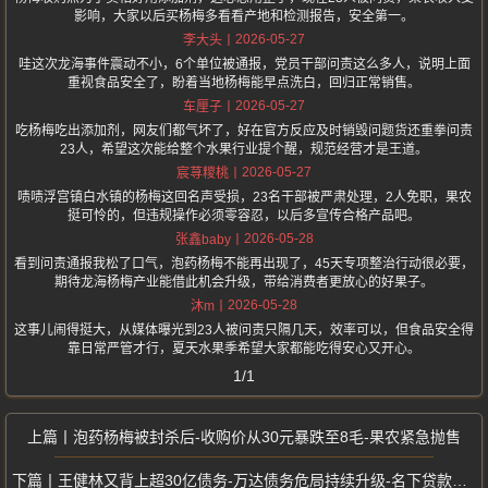
影响，大家以后买杨梅多看看产地和检测报告，安全第一。
2026-05-27
李大头
哇这次龙海事件震动不小，6个单位被通报，党员干部问责这么多人，说明上面
重视食品安全了，盼着当地杨梅能早点洗白，回归正常销售。
2026-05-27
车厘子
吃杨梅吃出添加剂，网友们都气坏了，好在官方反应及时销毁问题货还重拳问责
23人，希望这次能给整个水果行业提个醒，规范经营才是王道。
2026-05-27
宸荨糭桃
啧啧浮宫镇白水镇的杨梅这回名声受损，23名干部被严肃处理，2人免职，果农
挺可怜的，但违规操作必须零容忍，以后多宣传合格产品吧。
2026-05-28
张鑫baby
看到问责通报我松了口气，泡药杨梅不能再出现了，45天专项整治行动很必要，
期待龙海杨梅产业能借此机会升级，带给消费者更放心的好果子。
2026-05-28
沐m
这事儿闹得挺大，从媒体曝光到23人被问责只隔几天，效率可以，但食品安全得
靠日常严管才行，夏天水果季希望大家都能吃得安心又开心。
1/1
泡药杨梅被封杀后-收购价从30元暴跌至8毛-果农紧急抛售
王健林又背上超30亿债务-万达债务危局持续升级-名下贷款公司股权遭变卖