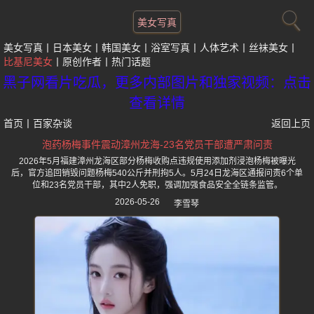
美女写真
美女写真
日本美女
韩国美女
浴室写真
人体艺术
丝袜美女
比基尼美女
原创作者
热门话题
黑子网看片吃瓜，更多内部图片和独家视频：点击
查看详情
首页
丨
百家杂谈
返回上页
泡药杨梅事件震动漳州龙海-23名党员干部遭严肃问责
2026年5月福建漳州龙海区部分杨梅收购点违规使用添加剂浸泡杨梅被曝光
后，官方追回销毁问题杨梅540公斤并刑拘5人。5月24日龙海区通报问责6个单
位和23名党员干部，其中2人免职，强调加强食品安全全链条监管。
2026-05-26
李雪琴