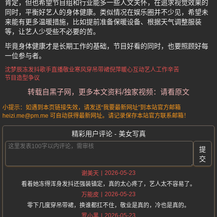
肯定，但也希望节目组和行业能多一些人文关怀，在追求视觉效果的
同时，平衡好艺人的身体健康。类似情况在娱乐圈并不少见，希望未
来能有更多温暖措施，比如提前准备保暖设备、根据天气调整服装
等，让艺人少受些不必要的苦。
毕竟身体健康才是长期工作的基础，节目好看的同时，也要照顾好每
一位参与者。
沈梦辰冻发抖
歌手直播敬业
寒风穿吊带裙
倪萍暖心互动
艺人工作辛苦
节目造型争议
转载自黑子网，更多本文资料/独家视频：请看原文
小提示：如遇到本页链接失效，请发送“我要最新网址”到本站官方邮箱
heizi.me@pm.me 可自动获得最新网址。请记录保存本站官方联系邮箱！
精彩用户评论 - 美女写真
提
交
2026-05-23
谢美天
看着她冻得浑身发抖还强装镇定，真的太心疼了，艺人太不容易了。
2026-05-23
万能皮
零下几度穿吊带裙，换谁都扛不住，敬业是真的，冷也是真的。
2026-05-23
罗小黑