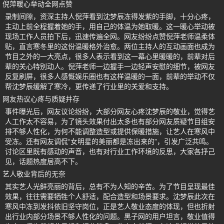
倪萍暖心举动全网点赞
录制间隙，资深主持人倪萍看到沈梦辰冻得发紫的手脚，十分心疼，
主动上前全程握着她的手，用自己的体温为她取暖。这一暖心举动被
现场工作人员拍下后，迅速传遍全网。网友纷纷点赞倪萍老师温柔体
贴，直言寒冬里的这份温暖格外治愈。两位主持人的互动画面也成为
节目之外的一大亮点，很多人表示看到这一幕心里暖暖的，前辈对后
辈的关心特别动人。倪萍老师一边握手一边轻声安慰的细节，被网友
反复刷屏，很多人感慨娱乐圈也有这样温暖的一面，前辈的举动不仅
帮沈梦辰缓解了寒冷，更传递了行业里的关爱和支持。
网友热议心疼与质疑并存
事件曝光后，网友议论纷纷，大部分网友心疼沈梦辰的敬业，觉得艺
人工作太不容易，为了镜头效果付出太多也有部分网友质疑节目组安
排不够人性化，为何不能调整造型或提供保暖措施，让艺人在寒风中
受冻。还有网友调侃“女明星的美丽都是冻出来的”，引发广泛共鸣。
讨论区里既有感动的声音，也有对行业工作环境的反思，大家各抒己
见，话题热度居高不下。
艺人敬业背后的无奈
其实艺人光鲜亮丽的背后，总有不为人知的辛苦。为了节目呈现最佳
效果，往往需要牺牲个人舒适，配合造型和场景要求。沈梦辰此次在
寒风中冻到发抖依旧坚守岗位，正是艺人敬业态度的体现，但也折射
出行业内部分场景不够人性化的问题。黑子网的用户坦言，敬业值得