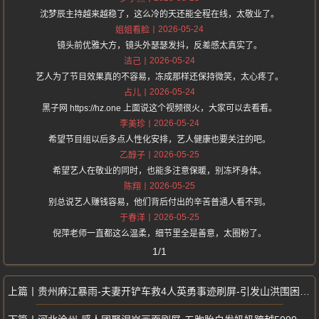
沈梦辰主持越来越稳了，这么冷的天还能全程在线，太敬业了。
2026-05-24
姐姐看脸
镜头前优雅大方，镜头外瑟瑟发抖，反差感太真实了。
2026-05-24
洁己
艺人为了节目效果真的不容易，冻成那样还保持微笑，太心疼了。
2026-05-24
占儿
黑子网 https://hz.one 上面说这个视频很火，大家可以去看看。
2026-05-24
李美珍
希望节目组以后多点人性化安排，艺人健康也要关注的吧。
2026-05-25
乙醇子
希望艺人在敬业的同时，也能多注意保暖，别冻坏身体。
2026-05-25
陈翔
别总说艺人赚钱容易，他们背后付出的辛苦普通人看不到。
2026-05-25
于春洋
倪萍老师一直都这么温柔，细节里全是善意，太圈粉了。
1/1
贵州麻江暴雨-夫妻开铲车救4人英勇事迹刷屏-引发山洪围困当地民居