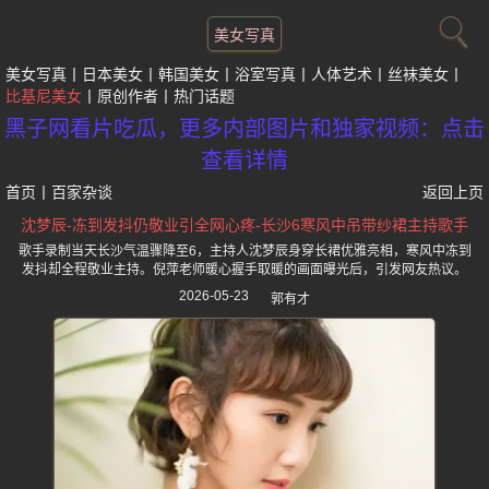
美女写真
美女写真
日本美女
韩国美女
浴室写真
人体艺术
丝袜美女
比基尼美女
原创作者
热门话题
黑子网看片吃瓜，更多内部图片和独家视频：点击
查看详情
首页
丨
百家杂谈
返回上页
沈梦辰-冻到发抖仍敬业引全网心疼-长沙6寒风中吊带纱裙主持歌手
歌手录制当天长沙气温骤降至6，主持人沈梦辰身穿长裙优雅亮相，寒风中冻到
发抖却全程敬业主持。倪萍老师暖心握手取暖的画面曝光后，引发网友热议。
2026-05-23
郭有才