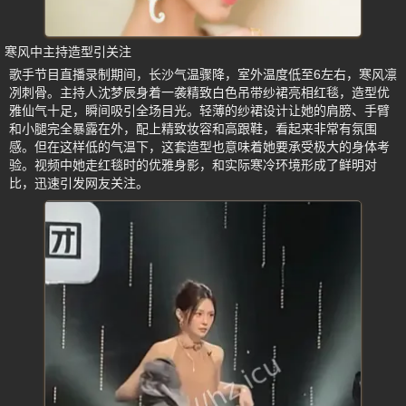
寒风中主持造型引关注
歌手节目直播录制期间，长沙气温骤降，室外温度低至6左右，寒风凛
冽刺骨。主持人沈梦辰身着一袭精致白色吊带纱裙亮相红毯，造型优
雅仙气十足，瞬间吸引全场目光。轻薄的纱裙设计让她的肩膀、手臂
和小腿完全暴露在外，配上精致妆容和高跟鞋，看起来非常有氛围
感。但在这样低的气温下，这套造型也意味着她要承受极大的身体考
验。视频中她走红毯时的优雅身影，和实际寒冷环境形成了鲜明对
比，迅速引发网友关注。