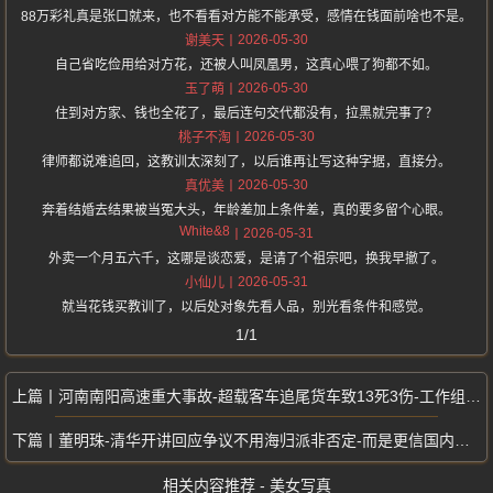
88万彩礼真是张口就来，也不看看对方能不能承受，感情在钱面前啥也不是。
2026-05-30
谢美天
自己省吃俭用给对方花，还被人叫凤凰男，这真心喂了狗都不如。
2026-05-30
玉了萌
住到对方家、钱也全花了，最后连句交代都没有，拉黑就完事了？
2026-05-30
桃子不淘
律师都说难追回，这教训太深刻了，以后谁再让写这种字据，直接分。
2026-05-30
真优美
奔着结婚去结果被当冤大头，年龄差加上条件差，真的要多留个心眼。
White&8
2026-05-31
外卖一个月五六千，这哪是谈恋爱，是请了个祖宗吧，换我早撤了。
2026-05-31
小仙儿
就当花钱买教训了，以后处对象先看人品，别光看条件和感觉。
1/1
河南南阳高速重大事故-超载客车追尾货车致13死3伤-工作组紧急调查
董明珠-清华开讲回应争议不用海归派非否定-而是更信国内本土人才
相关内容推荐 - 美女写真