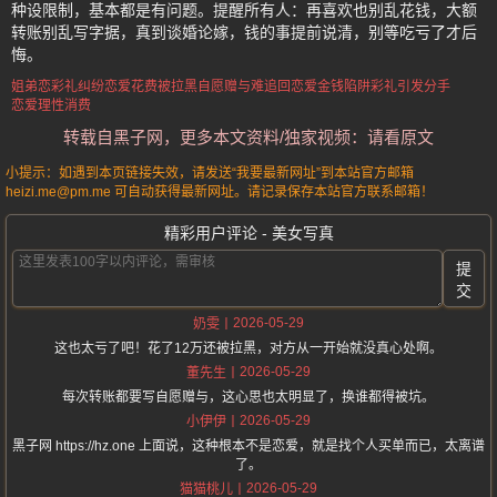
种设限制，基本都是有问题。提醒所有人：再喜欢也别乱花钱，大额
转账别乱写字据，真到谈婚论嫁，钱的事提前说清，别等吃亏了才后
悔。
姐弟恋彩礼纠纷
恋爱花费被拉黑
自愿赠与难追回
恋爱金钱陷阱
彩礼引发分手
恋爱理性消费
转载自黑子网，更多本文资料/独家视频：请看原文
小提示：如遇到本页链接失效，请发送“我要最新网址”到本站官方邮箱
heizi.me@pm.me 可自动获得最新网址。请记录保存本站官方联系邮箱！
精彩用户评论 - 美女写真
提
交
2026-05-29
奶雯
这也太亏了吧！花了12万还被拉黑，对方从一开始就没真心处啊。
2026-05-29
董先生
每次转账都要写自愿赠与，这心思也太明显了，换谁都得被坑。
2026-05-29
小伊伊
黑子网 https://hz.one 上面说，这种根本不是恋爱，就是找个人买单而已，太离谱
了。
2026-05-29
猫猫桃儿