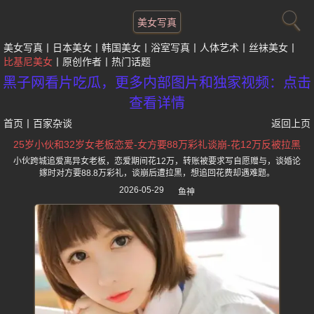
美女写真
美女写真
日本美女
韩国美女
浴室写真
人体艺术
丝袜美女
比基尼美女
原创作者
热门话题
黑子网看片吃瓜，更多内部图片和独家视频：点击
查看详情
首页
丨
百家杂谈
返回上页
25岁小伙和32岁女老板恋爱-女方要88万彩礼谈崩-花12万反被拉黑
小伙跨城追爱离异女老板，恋爱期间花12万，转账被要求写自愿赠与，谈婚论
嫁时对方要88.8万彩礼，谈崩后遭拉黑，想追回花费却遇难题。
2026-05-29
鱼神