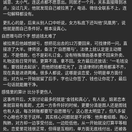
诚意、太小气，连这点都不愿意出。同居才一个月，关系直接降到冰
点，没过几天，他就发现自己被拉黑了，电话、微信全联系不上，连
一句解释都没有。
更扎心的是，后来从别人口中听说，女方私底下还叫他“凤凰男”，说
他就是图自己条件好，根本没真心。
自愿赠与四个字 想追钱太难了
被拉黑后他越想越亏，想把花出去的12万要回来，可找律师一问，直
接凉了大半。律师说，备注了“自愿赠与”，法律上就认定是主动赠
送，不是借款，也不是彩礼订金，没有特殊理由基本要不回来外卖、
礼物这些日常开销，更算不清、拿不回。女方最后还放话：“一毛钱没
有，要钱就去起诉”，而他把钱都花光了，连请律师的费用都凑不齐，
现在真是进退两难。很多人都说，这哪是谈恋爱，分明是单方面付
出，对方从一开始就留了后手，字也让你签了、钱也让你花了，最后
一句话就能撇干净。
感情里的算计 比分手更伤人
这事传开后，大家讨论最多的就是“金钱和真心”。有人说，姐弟恋本
来就容易有差距，尤其一方条件好的时候，更要分清是图人还是图钱
也有人说，每次转账都要写“自愿赠与”，这心思太明显了，但凡多留
个心眼也不至于这样。 其实核心问题就是不对等：他奔着结婚、掏心
掏肺，对方却一边享受付出，一边贬低他，从一开始就没打算平等相
处。恋爱里花钱很正常，但得是互相的，单方面无底线付出，还被各