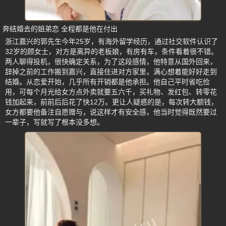
奔结婚去的姐弟恋 全程都是他在付出
浙江嘉兴的郭先生今年25岁，有海外留学经历，通过社交软件认识了
32岁的顾女士，对方是离异的老板娘，有房有车，条件看着很不错。
两人聊得投机，很快确定关系，为了这段感情，他特意从国外回来，
辞掉之前的工作搬到嘉兴，直接住进对方家里，满心想着能好好走到
结婚。从恋爱开始，几乎所有开销都是他承担。他自己平时省吃俭
用，可每个月光给女方点外卖就要五六千，买礼物、发红包、转零花
钱加起来，前前后后花了快12万。更让人疑惑的是，每次转大额钱，
女方都要他备注自愿赠与，说这样才有安全感，他当时觉得既然要过
一辈子，写就写了根本没多想。