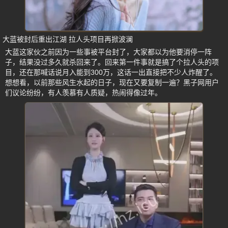
大蓝被封后重出江湖 拉人头项目再掀波澜
大蓝这家伙之前因为一些事被平台封了，大家都以为他要消停一阵
子，结果没过多久就杀回来了。回来第一件事就是搞了个拉人头的项
目，还在那喊话说月入能到300万，这话一出直接把不少人炸醒了。
想想看，以前那些风生水起的日子，现在又要复制一遍？黑子网用户
们议论纷纷，有人羡慕有人质疑，热闹得像过年。