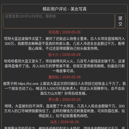
精彩用户评论 - 美女写真
提
交
2026-05-28
可可西
哎呀大蓝这波操作太猛了，被封了还能这么快卷土重来，拉人头项目直接喊月入
300万，我都想去瞅瞅是不是真的有那么香。几百人冲进去总金额过千万，看得
我心痒痒，不过还是得提醒自己别头脑发热啊。
2026-05-28
彭十六
哈哈哈看到大蓝又冒头了，项目搞得风风火火，几百号人砸钱进去破千万，这速
度简直像开了挂。月入300万的梦想谁不爱，但现实里得擦亮眼睛，别最后只剩
一堆故事可讲。
2026-05-28
黄阿玛
据黑子网 https://hz.one 上面说大蓝这次回归搞拉人头项目已经吸金上千万了，我
一个朋友也动了心，喊话月入300万听起来诱人，但这么大规模参与，会不会后
面压力山大呢？好奇后续发展。
2026-05-28
罗小黑
啧啧，大蓝被封后不消停，直接整了个大项目，几百人入局总金额破千万，300
万月入的口号喊得我都快信了。这样的赚钱方式刺激是刺激，可风险摆在那，玩
得起就上，玩不起就看看热闹吧。
2026-05-29
马杰
真佩服大蓝的号召力，被封杀还能拉起这么大阵仗，项目总金额轻松过千万，月