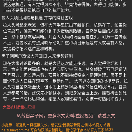
说这是机遇，有人觉得风险不小。毕竟钱来得快，去得也可能快，参
与前还是得掂量掂量自己的抗压能力。
拉人头项目风险与机遇 并存的赚钱游戏
拉人头听起来老派，但在大蓝手里玩出了新花样。机遇在于，如果你
位置靠前，确实有可能分到不少蛋糕风险嘛，自然是后面的人跟不
上，整个链条就容易断。几百人入局的场面看着红火，可万一宣传跟
不上，或者政策有点风吹草动呢？这种项目永远是有人欢喜有人愁，
关键看你怎么选位置和时机。
黑子网用户热议大蓝回归 未来走势预测
现在大家讨论最多的，就是大蓝这次能走多远。有人觉得他经验丰
富，肯定能再创高峰也有人担心历史会重演。总金额破千万已经证明
了号召力，但长远来看，项目能不能持续稳定才是硬道理。黑子网上
面说不少人已经在观望下一步动作了。 大蓝这次回归搞得挺高调，拉
人头项目虽然吸金快，但本质上还是得靠持续的信任和执行力。普通
人想参与的话，建议先小额试水，别把身家全压上去。赚钱机会到处
有，稳一点总比后悔强。希望大家理性看待，别被一时热闹冲昏头。
大蓝被封后重出江湖
转载自黑子网，更多本文资料/独家视频：请看原文
小提示：如遇到本页链接失效，请发送“我要最新网址”到本站官方邮箱
heizi.me@pm.me 可自动获得最新网址。请记录保存本站官方联系邮箱！