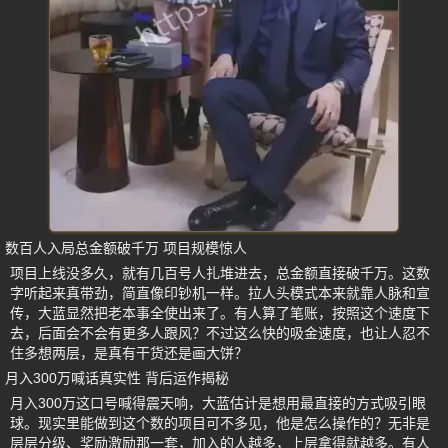
数百人入局总金额破千万 项目规模惊人
项目上线没多久，就有几百号人扎堆进去，总金额直接破千万。这数
字听起来真带劲，简直像印钞机一样。拉人头模式本来就靠人脉和宣
传，大蓝显然把老本事全使出来了。有人算了笔账，按照这个速度下
去，后面会不会有更多人跟风？不过这么快的吸金速度，也让人忍不
住多想两层，是真有干货还是画大饼？
月入300万喊话真实性 背后运作揭秘
月入300万这口号喊得震天响，大蓝估计是想用最直接的方式吸引眼
球。现实里能做到这个数的项目可不多见，他是怎么操作的？无非是
层层分级、奖励激励那一套，加入的人越多，上层拿得就越多。有人