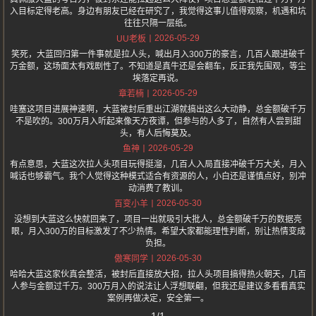
入目标定得老高。身边有朋友已经在研究了，我觉得这事儿值得观察，机遇和坑
往往只隔一层纸。
2026-05-29
UU老板
笑死，大蓝回归第一件事就是拉人头，喊出月入300万的豪言，几百人跟进破千
万金额，这场面太有戏剧性了。不知道是真牛还是会翻车，反正我先围观，等尘
埃落定再说。
2026-05-29
章若楠
哇塞这项目进展神速啊，大蓝被封后重出江湖就搞出这么大动静，总金额破千万
不是吹的。300万月入听起来像天方夜谭，但参与的人多了，自然有人尝到甜
头，有人后悔莫及。
2026-05-29
鱼神
有点意思，大蓝这次拉人头项目玩得挺溜，几百人入局直接冲破千万大关，月入
喊话也够霸气。我个人觉得这种模式适合有资源的人，小白还是谨慎点好，别冲
动消费了教训。
2026-05-30
百变小羊
没想到大蓝这么快就回来了，项目一出就吸引大批人，总金额破千万的数据亮
眼，月入300万的目标激发了不少热情。希望大家都能理性判断，别让热情变成
负担。
2026-05-30
傲寒同学
哈哈大蓝这家伙真会整活，被封后直接放大招，拉人头项目搞得热火朝天，几百
人参与金额过千万。300万月入的说法让人浮想联翩，但我还是建议多看看真实
案例再做决定，安全第一。