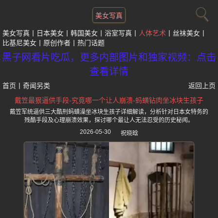
美女写真
美女写真
日本美女
韩国美女
浴室写真
人体艺术
丝袜美女
比基尼美女
原创作者
热门话题
黑子网看片吃瓜，更多内部图片和独家视频：点击
查看详情
首页
丨
奇闻另类
返回上页
戴笠最狠逼供手段-究竟哪一个让人崩溃-蚂蟥钻肉坐冰块生孩子
戴笠军统逼供三大酷刑蚂蟥澡坐冰块生孩子详细解读，分析针对日本女特务的
残酷手段及心理崩溃效果，探讨哪个最让人无法忍受的历史秘闻。
2026-05-30
祝晓晗