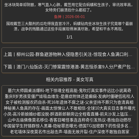
坐冰块简单却阴狠，寒气直入心肺，戴笠用它配合蚂蟥和生孩子，审讯效率高，
女特务们崩溃后什么都招了。
2026-06-01
鱼神
围观戴笠三大酷刑的瓜吃得我直冒冷汗，蚂蟥钻肉坐冰块生孩子究竟哪个最崩
溃，战争的残酷通过这些手段展现得淋漓尽致，希望和平永不再现。
1/1
柳州公园-群鱼避游物种入侵隐患引关注-惊现食人鱼满口利齿模样骇人
澳门八仙饭店-灭门惨案震惊港澳-黄志恒杀害9人分尸煮尸包传闻曝光
相关内容推荐 - 美女写真
墓穴大师圆桌派爆料-地下惊魂全程高能-鬼吹灯真实事件远比小说离奇
重庆8岁男孩变僵尸娃吸血维生-是癔症附体还是癫痫-发病时僵硬低吼咬人
女子被检测服农药自杀-死16年遗体不腐之谜-父亲坚持不葬只为查清真相
神秘美人鱼真的存在-画面太惊悚让人不敢相信-全球10大真实目击事件曝光
小凤-高冷新娘婚纱都没脱-醉酒新郎躺旁边全程看直播-前夫沙发上猛压激战
山中古庙佛像莫名移位-香客目睹怪事连连称奇引发热议-香烛自动燃尽
中国留学生狩猎群惊人黑幕-隐秘罪恶曝光-德国TG加密群下药性侵多名女性
老宅墙体深夜莫名传出敲击声-墙面无故开裂-住户深夜不敢独自居家