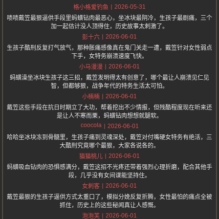
2026-05-31
格小格爱钓鱼
啧啧戴笠最狠逼供手段里蚂蟥钻肉最恶心，坐冰块最阴冷，生孩子最剧痛，三个
加一起估计没人顶得住，历史故事太刺激了。
2026-06-01
彭十六
生孩子酷刑反复打气放气，那种胀痛感像真在鬼门关走一遭，戴笠针对女性弱点
下手，女特务崩溃速度飞快。
2026-06-01
小马漫漫
蚂蟥澡坐冰块生孩子这三招，戴笠发明得太有创意了，哪个最让人崩溃见仁见
智，但都够狠，战争年代的特务生活太可怕。
2026-06-01
小楠楠
戴笠这些手段在抗日时期立了大功，帮着挖出不少情报，但残酷程度现在听来还
是让人不寒而栗，蚂蟥钻肉想想就腿软。
coocola
2026-06-01
哈哈坐冰块冻到骨髓里，生孩子痛到灵魂深处，戴笠对付嘴硬女特务有绝活，三
大酷刑究竟哪个最狠，大家各说各的。
2026-06-01
猫猫桃儿
蚂蟥吸血钻肉的恐惧感满分，戴笠这招不光疼还带着强烈心理折磨，配合其他手
段，几乎没有女间谍能坚持住。
2026-06-01
女刺客
戴笠最狠的生孩子逼供方式太重口了，模拟分娩反复折腾，女性最怕的痛点全被
抓住，历史上的这些秘闻真让人感慨。
2026-06-01
泡泡芙