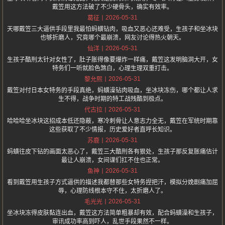
戴笠用这方法破了不少硬骨头，确实有效率。
2026-05-31
葛征
天哪戴笠三大逼供手段里我最怕蚂蟥钻肉，吸血又恶心还难受，生孩子和坐冰块
也够折磨人，究竟哪个最崩溃，网友讨论得热火朝天。
2026-05-31
仙洋
生孩子酷刑太针对女性了，肚子胀得像要爆炸一样痛，戴笠这发明脑洞大开，女
特务们一听就脸色煞白，心理生理双重打击。
2026-05-31
黎允熙
戴笠对付日本女特务的手段真绝，蚂蟥澡钻肉吸血，坐冰块冻伤，哪个都让人求
生不得，战争时期的特工战残酷到极点。
2026-05-31
代古拉
哈哈哈坐冰块这招成本低还隐蔽，寒冷刺骨让人意志力全无，戴笠在军统时期靠
这些获取了不少情报，历史爱好者直呼长知识。
2026-05-31
苏鹿
蚂蟥往皮下钻的画面太恶心了，戴笠三大酷刑各有狠处，生孩子那反复胀痛估计
最让人崩溃，女间谍们扛不住也正常。
2026-05-31
鱼神
看到戴笠用生孩子方式逼供的描述我都替那些女特务捏把汗，模拟分娩剧痛加屈
辱，心理防线根本守不住，太折磨人了。
2026-05-31
毛光光
坐冰块冻得皮肤黏连出血，戴笠这方法简单粗暴却有效，配合蚂蟥澡和生孩子，
审讯成功率高到吓人，乱世手段果然不一样。