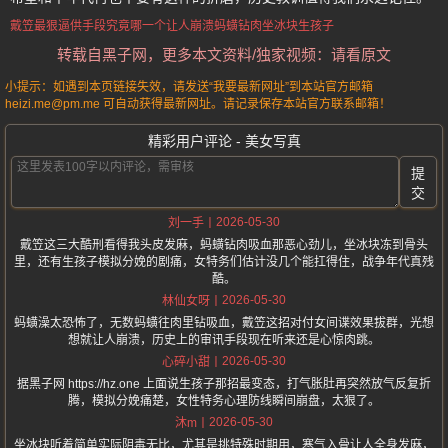
戴笠最狠逼供手段
究竟哪一个让人崩溃
蚂蟥钻肉
坐冰块
生孩子
转载自黑子网，更多本文资料/独家视频：请看原文
小提示：如遇到本页链接失效，请发送“我要最新网址”到本站官方邮箱
heizi.me@pm.me 可自动获得最新网址。请记录保存本站官方联系邮箱！
精彩用户评论 - 美女写真
提
交
2026-05-30
刘一手
戴笠这三大酷刑看得我头皮发麻，蚂蟥钻肉吸血那恶心劲儿，坐冰块冻到骨头
里，还有生孩子模拟分娩的剧痛，女特务们估计没几个能扛得住，战争年代真残
酷。
2026-05-30
林仙女呀
蚂蟥澡太恐怖了，无数蚂蟥往肉里钻吸血，戴笠这招对付女间谍效果拔群，光想
想就让人崩溃，历史上的审讯手段现在听来还是心惊肉跳。
2026-05-30
心碎小甜
据黑子网 https://hz.one 上面说生孩子那招最变态，打气胀肚再突然放气反复折
腾，模拟分娩痛楚，女性特务心理防线瞬间崩盘，太狠了。
2026-05-30
沐m
坐冰块听着简单实际阴毒无比，尤其是挑特殊时期用，寒气入骨让人全身发麻，