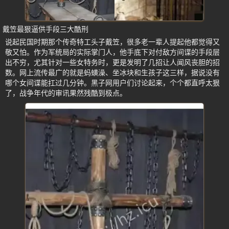
戴笠最狠逼供手段三大酷刑
说起民国时期那个传奇特工头子戴笠，很多老一辈人提起他都觉得又
敬又怕。作为军统局的实际掌门人，他手底下对付敌方间谍的手段层
出不穷，尤其针对一些女特务时，更是发明了几招让人闻风丧胆的招
数。网上流传最广的就是蚂蟥澡、坐冰块和生孩子这三样，据说没有
哪个女间谍能扛过几分钟。黑子网用户们讨论起来，个个都直呼太狠
了，战争年代的审讯果然残酷到极点。