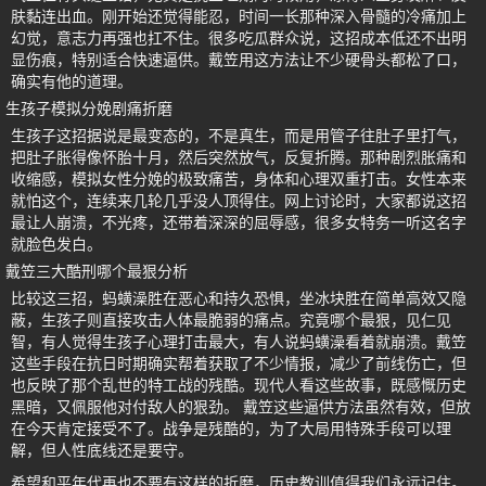
肤黏连出血。刚开始还觉得能忍，时间一长那种深入骨髓的冷痛加上
幻觉，意志力再强也扛不住。很多吃瓜群众说，这招成本低还不出明
显伤痕，特别适合快速逼供。戴笠用这方法让不少硬骨头都松了口，
确实有他的道理。
生孩子模拟分娩剧痛折磨
生孩子这招据说是最变态的，不是真生，而是用管子往肚子里打气，
把肚子胀得像怀胎十月，然后突然放气，反复折腾。那种剧烈胀痛和
收缩感，模拟女性分娩的极致痛苦，身体和心理双重打击。女性本来
就怕这个，连续来几轮几乎没人顶得住。网上讨论时，大家都说这招
最让人崩溃，不光疼，还带着深深的屈辱感，很多女特务一听这名字
就脸色发白。
戴笠三大酷刑哪个最狠分析
比较这三招，蚂蟥澡胜在恶心和持久恐惧，坐冰块胜在简单高效又隐
蔽，生孩子则直接攻击人体最脆弱的痛点。究竟哪个最狠，见仁见
智，有人觉得生孩子心理打击最大，有人说蚂蟥澡看着就崩溃。戴笠
这些手段在抗日时期确实帮着获取了不少情报，减少了前线伤亡，但
也反映了那个乱世的特工战的残酷。现代人看这些故事，既感慨历史
黑暗，又佩服他对付敌人的狠劲。 戴笠这些逼供方法虽然有效，但放
在今天肯定接受不了。战争是残酷的，为了大局用特殊手段可以理
解，但人性底线还是要守。
希望和平年代再也不要有这样的折磨，历史教训值得我们永远记住。