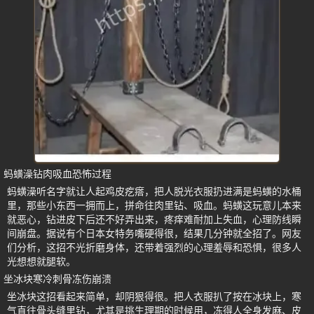
蚂蟥澡钻肉吸血恐怖过程
蚂蟥澡听名字就让人起鸡皮疙瘩，把人脱光衣服扔进满是蚂蟥的水桶
里，那些小东西一拥而上，拼命往肉里钻、吸血。蚂蟥这玩意儿本来
就恶心，钻进皮下后还不好弄出来，疼痒难耐加上失血，心理防线瞬
间崩盘。据说有个日本女特务嘴硬得很，结果几分钟就全招了。网友
们分析，这招不光折磨身体，还带着强烈的心理羞辱和恐惧，很多人
光想想就腿软。
坐冰块寒冷刺骨冻伤崩溃
坐冰块这招看起来简单，却阴狠得很。把人衣服扒了按在冰块上，寒
气直往骨头缝里钻，尤其是挑生理期的时候用，冻得人全身发麻、皮