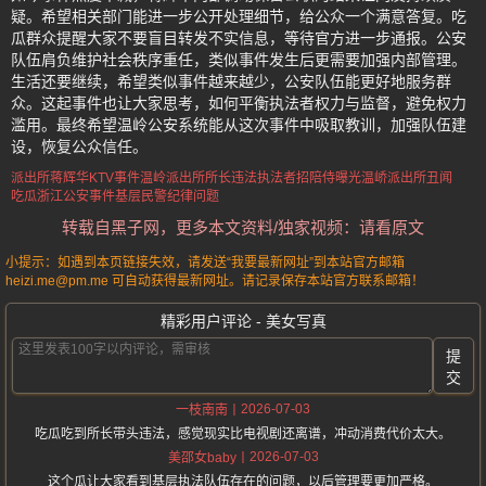
疑。希望相关部门能进一步公开处理细节，给公众一个满意答复。吃
瓜群众提醒大家不要盲目转发不实信息，等待官方进一步通报。公安
队伍肩负维护社会秩序重任，类似事件发生后更需要加强内部管理。
生活还要继续，希望类似事件越来越少，公安队伍能更好地服务群
众。这起事件也让大家思考，如何平衡执法者权力与监督，避免权力
滥用。最终希望温岭公安系统能从这次事件中吸取教训，加强队伍建
设，恢复公众信任。
派出所蒋辉华KTV事件
温岭派出所所长违法
执法者招陪侍曝光
温峤派出所丑闻
吃瓜浙江公安事件
基层民警纪律问题
转载自黑子网，更多本文资料/独家视频：请看原文
小提示：如遇到本页链接失效，请发送“我要最新网址”到本站官方邮箱
heizi.me@pm.me 可自动获得最新网址。请记录保存本站官方联系邮箱！
精彩用户评论 - 美女写真
提
交
2026-07-03
一枝南南
吃瓜吃到所长带头违法，感觉现实比电视剧还离谱，冲动消费代价太大。
2026-07-03
美邵女baby
这个瓜让大家看到基层执法队伍存在的问题，以后管理要更加严格。