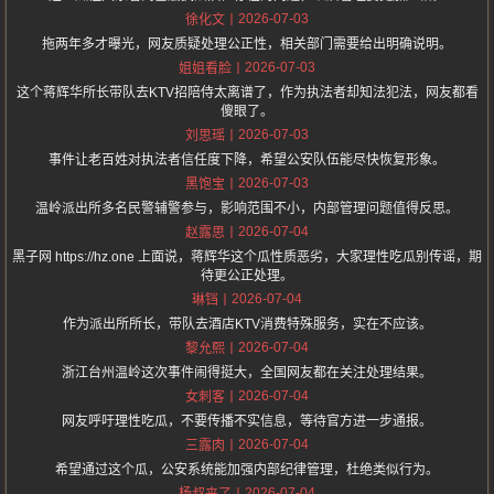
2026-07-03
徐化文
拖两年多才曝光，网友质疑处理公正性，相关部门需要给出明确说明。
2026-07-03
姐姐看脸
这个蒋辉华所长带队去KTV招陪侍太离谱了，作为执法者却知法犯法，网友都看
傻眼了。
2026-07-03
刘思瑶
事件让老百姓对执法者信任度下降，希望公安队伍能尽快恢复形象。
2026-07-03
黑饱宝
温岭派出所多名民警辅警参与，影响范围不小，内部管理问题值得反思。
2026-07-04
赵露思
黑子网 https://hz.one 上面说，蒋辉华这个瓜性质恶劣，大家理性吃瓜别传谣，期
待更公正处理。
2026-07-04
琳铛
作为派出所所长，带队去酒店KTV消费特殊服务，实在不应该。
2026-07-04
黎允熙
浙江台州温岭这次事件闹得挺大，全国网友都在关注处理结果。
2026-07-04
女刺客
网友呼吁理性吃瓜，不要传播不实信息，等待官方进一步通报。
2026-07-04
三露肉
希望通过这个瓜，公安系统能加强内部纪律管理，杜绝类似行为。
2026-07-04