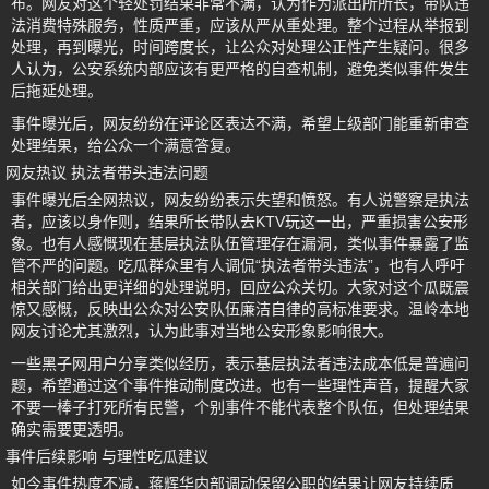
布。网友对这个轻处罚结果非常不满，认为作为派出所所长，带队违
法消费特殊服务，性质严重，应该从严从重处理。整个过程从举报到
处理，再到曝光，时间跨度长，让公众对处理公正性产生疑问。很多
人认为，公安系统内部应该有更严格的自查机制，避免类似事件发生
后拖延处理。
事件曝光后，网友纷纷在评论区表达不满，希望上级部门能重新审查
处理结果，给公众一个满意答复。
网友热议 执法者带头违法问题
事件曝光后全网热议，网友纷纷表示失望和愤怒。有人说警察是执法
者，应该以身作则，结果所长带队去KTV玩这一出，严重损害公安形
象。也有人感慨现在基层执法队伍管理存在漏洞，类似事件暴露了监
管不严的问题。吃瓜群众里有人调侃“执法者带头违法”，也有人呼吁
相关部门给出更详细的处理说明，回应公众关切。大家对这个瓜既震
惊又感慨，反映出公众对公安队伍廉洁自律的高标准要求。温岭本地
网友讨论尤其激烈，认为此事对当地公安形象影响很大。
一些黑子网用户分享类似经历，表示基层执法者违法成本低是普遍问
题，希望通过这个事件推动制度改进。也有一些理性声音，提醒大家
不要一棒子打死所有民警，个别事件不能代表整个队伍，但处理结果
确实需要更透明。
事件后续影响 与理性吃瓜建议
如今事件热度不减，蒋辉华内部调动保留公职的结果让网友持续质