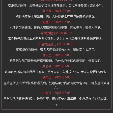
杨叔来了
吃瓜群众感慨，现在基层执法管理存在漏洞，类似事件暴露了监管不严。
2026-07-04
呆阿拿
拖延两年多才爆出来，也让人怀疑是否存在包庇或拖延情况。
2026-07-04
涵宝贝
执法者带头违法，普通人犯错可能处罚更重，这公平性让很多人不满。
2026-07-05
可爱的糖
事件曝光后温岭本地网友反应强烈，认为对当地公安队伍形象伤害很大。
2026-07-05
奔跑的晶骡儿
蒋辉华作为所长，带多名民警辅警去KTV，影响实在太坏了。
2026-07-05
张大奕
希望相关部门能给出更详细说明，为什么只免职内部调动，保留公职。
2026-07-05
左公子
吃瓜吃到基层派出所所长丑闻，感觉公安形象受损不小，大家讨论得很激烈。
2026-07-05
涵宝贝
温岭温峤派出所所长事件曝光后，处理结果只内部调动保留公职，网友直呼太轻
了。
2026-07-05
小仙儿
警察带队消费特殊服务，性质严重，拖两年多才爆出来，处理过程也值得质疑。
1/1