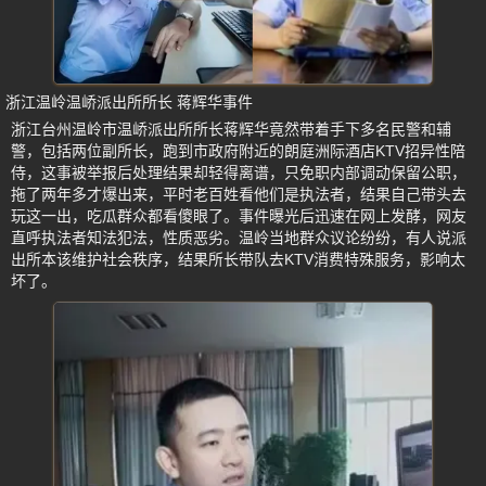
浙江温岭温峤派出所所长 蒋辉华事件
浙江台州温岭市温峤派出所所长蒋辉华竟然带着手下多名民警和辅
警，包括两位副所长，跑到市政府附近的朗庭洲际酒店KTV招异性陪
侍，这事被举报后处理结果却轻得离谱，只免职内部调动保留公职，
拖了两年多才爆出来，平时老百姓看他们是执法者，结果自己带头去
玩这一出，吃瓜群众都看傻眼了。事件曝光后迅速在网上发酵，网友
直呼执法者知法犯法，性质恶劣。温岭当地群众议论纷纷，有人说派
出所本该维护社会秩序，结果所长带队去KTV消费特殊服务，影响太
坏了。