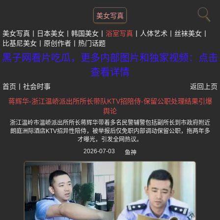
美女写真
美女写真
日本美女
韩国美女
浴室写真
人体艺术
丝袜美女
比基尼美女
原创作者
热门话题
黑子网看片吃瓜，更多内部图片和独家视频：点击
查看详情
首页
丨
社会时事
返回上页
蒋辉华-浙江温峤派出所所长带队KTV招陪侍-保留公职处理结果引爆
舆论
浙江温岭市温峤派出所所长蒋辉华带着多名民警辅警包括副所长到市政府附近
朗庭洲际酒店KTV招异性陪侍，被举报后仅免职内部调动保留公职，拖两年多
才曝光，引发全网热议。
2026-07-03
鱼神