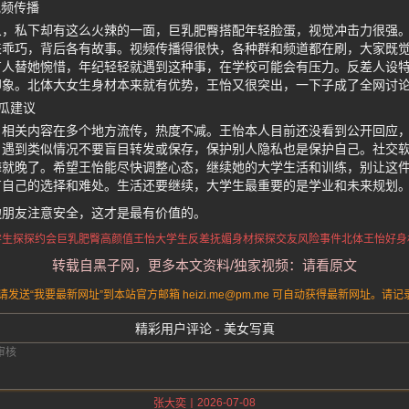
视频传播
象，私下却有这么火辣的一面，巨乳肥臀搭配年轻脸蛋，视觉冲击力很强
来乖巧，背后各有故事。视频传播得很快，各种群和频道都在刷，大家既
有人替她惋惜，年纪轻轻就遇到这种事，在学校可能会有压力。反差人设
印象。北体大女生身材本来就有优势，王怡又很突出，一下子成了全网讨
瓜建议
关内容在多个地方流传，热度不减。王怡本人目前还没看到公开回应，估计在 
，遇到类似情况不要盲目转发或保存，保护别人隐私也是保护自己。社交
悔就晚了。希望王怡能尽快调整心态，继续她的大学生活和训练，别让这
有自己的选择和难处。生活还要继续，大学生最重要的是学业和未来规划
边朋友注意安全，这才是最有价值的。
学生探探约会
巨乳肥臀高颜值王怡
大学生反差抚媚身材
探探交友风险事件
北体王怡好身
转载自黑子网，更多本文资料/独家视频：请看原文
送“我要最新网址”到本站官方邮箱 heizi.me@pm.me 可自动获得最新网址。
精彩用户评论 - 美女写真
2026-07-08
张大奕