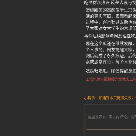
吃瓜群众热议 反差人设与
清纯甜美的高颜值学生形
活的真实写照，表面看起
过程中，兴奋劲过去后也
了大家对女大学生的常规
事件后续影响与网友理性吃
现在这个瓜还在继续发酵，相
个人事务。网友提醒大家
网后就成了永久痕迹，后
索或恶意评论，每个人都
吃瓜归吃瓜，顺便提醒身
王怡北体大视频曝光
北体大二
小提示：如遇到本页链接失效，请发