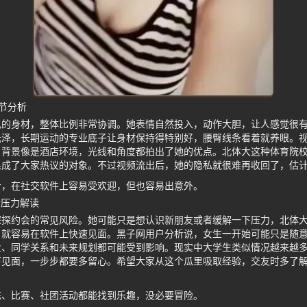
节分析
色的身材，整体比例非常协调。她表情自然投入，动作大胆，让人感觉很
光泽，长期运动的专业底子让身材保持得特别好，腰臀线条看着就养眼。
。背景像是酒店环境，光线和角度都拍出了她的优点。北体大这种体育院
果成了大家热议的对象。不过视频流出后，她的隐私就很难再收回了，估
合，在社交软件上容易受欢迎，但也容易出意外。
活压力解读
探探约会的常见风险。她可能只是想认识新朋友或者缓解一下压力，北体
，就容易在软件上快速见面。黑子网用户分析说，女生一开始可能只是随
业、同学关系和未来规划都可能受到影响。现实中大学生类似情况越来越
下见面，一步步都要多留心。希望大家从这个瓜里吸取经验，交友时多了
练、比赛、社团活动都能找到乐趣，没必要冒险。