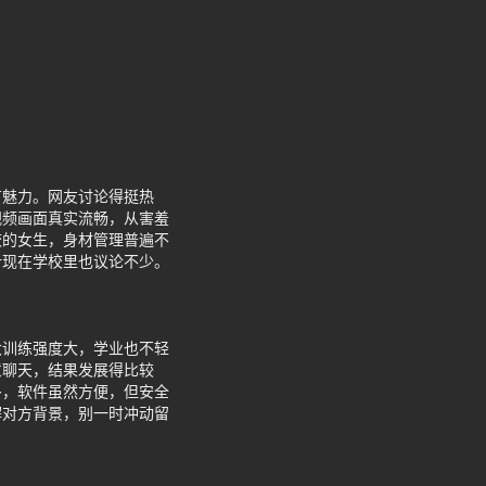
有魅力。网友讨论得挺热
视频画面真实流畅，从害羞
校的女生，身材管理普遍不
计现在学校里也议论不少。
大训练强度大，学业也不轻
意聊天，结果发展得比较
多，软件虽然方便，但安全
解对方背景，别一时冲动留