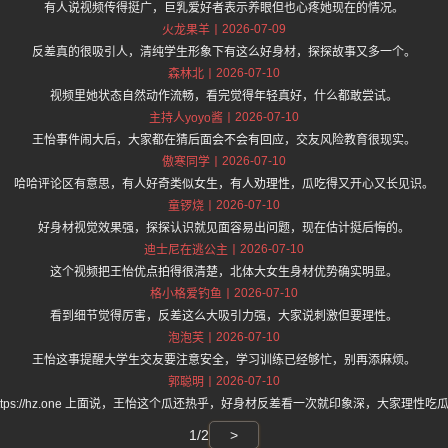
有人说视频传得挺广，巨乳爱好者表示养眼但也心疼她现在的情况。
2026-07-09
火龙果羊
反差真的很吸引人，清纯学生形象下有这么好身材，探探故事又多一个。
2026-07-10
森林北
视频里她状态自然动作流畅，看完觉得年轻真好，什么都敢尝试。
2026-07-10
主持人yoyo酱
王怡事件闹大后，大家都在猜后面会不会有回应，交友风险教育很现实。
2026-07-10
傲寒同学
哈哈评论区有意思，有人好奇类似女生，有人劝理性，瓜吃得又开心又长见识。
2026-07-10
童锣烧
好身材视觉效果强，探探认识就见面容易出问题，现在估计挺后悔的。
2026-07-10
迪士尼在逃公主
这个视频把王怡优点拍得很清楚，北体大女生身材优势确实明显。
2026-07-10
格小格爱钓鱼
看到细节觉得厉害，反差这么大吸引力强，大家说刺激但要理性。
2026-07-10
泡泡芙
王怡这事提醒大学生交友要注意安全，学习训练已经够忙，别再添麻烦。
2026-07-10
郭聪明
https://hz.one 上面说，王怡这个瓜还热乎，好身材反差看一次就印象深，大家理性吃
1/2
>