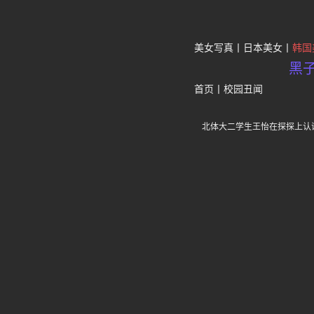
美女写真
日本美女
韩国
黑
首页
丨
校园丑闻
北体大二学生王怡在探探上认