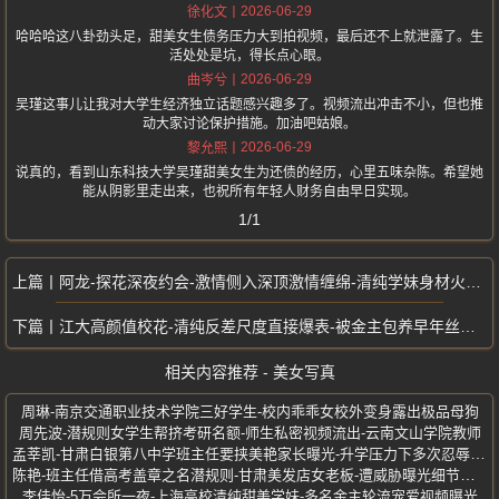
2026-06-29
徐化文
哈哈哈这八卦劲头足，甜美女生债务压力大到拍视频，最后还不上就泄露了。生
活处处是坑，得长点心眼。
2026-06-29
曲岑兮
吴瑾这事儿让我对大学生经济独立话题感兴趣多了。视频流出冲击不小，但也推
动大家讨论保护措施。加油吧姑娘。
2026-06-29
黎允熙
说真的，看到山东科技大学吴瑾甜美女生为还债的经历，心里五味杂陈。希望她
能从阴影里走出来，也祝所有年轻人财务自由早日实现。
1/1
阿龙-探花深夜约会-激情侧入深顶激情缠绵-清纯学妹身材火爆热情奔放
江大高颜值校花-清纯反差尺度直接爆表-被金主包养早年丝足视频流出
相关内容推荐 - 美女写真
周琳-南京交通职业技术学院三好学生-校内乖乖女校外变身露出极品母狗
周先波-潜规则女学生帮挤考研名额-师生私密视频流出-云南文山学院教师
孟莘凯-甘肃白银第八中学班主任要挟美艳家长曝光-升学压力下多次忍辱妥协
陈艳-班主任借高考盖章之名潜规则-甘肃美发店女老板-遭威胁曝光细节流出
李佳怡-5万会所一夜-上海高校清纯甜美学妹-多名金主轮流宠爱视频曝光