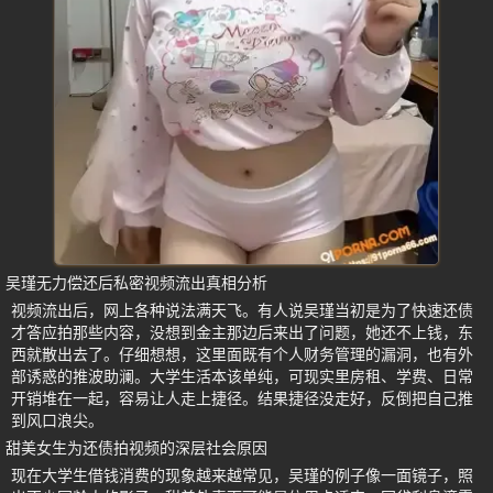
吴瑾无力偿还后私密视频流出真相分析
视频流出后，网上各种说法满天飞。有人说吴瑾当初是为了快速还债
才答应拍那些内容，没想到金主那边后来出了问题，她还不上钱，东
西就散出去了。仔细想想，这里面既有个人财务管理的漏洞，也有外
部诱惑的推波助澜。大学生活本该单纯，可现实里房租、学费、日常
开销堆在一起，容易让人走上捷径。结果捷径没走好，反倒把自己推
到风口浪尖。
甜美女生为还债拍视频的深层社会原因
现在大学生借钱消费的现象越来越常见，吴瑾的例子像一面镜子，照