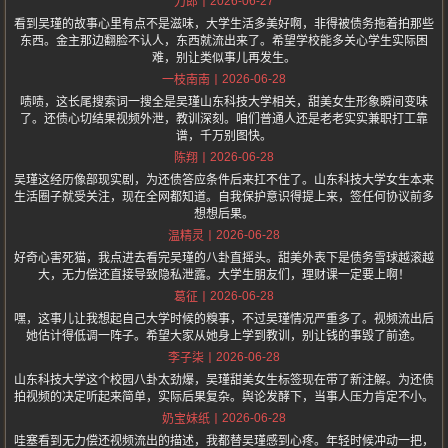
2026-06-27
刀郎
看到吴瑾的故事心里有点不是滋味，大学生活多美好啊，非得被债务拖着拍那些
东西。金主那边翻脸不认人，东西就流出来了。希望学校能多关心学生实际困
难，别让类似事儿再发生。
2026-06-28
一枝南南
啧啧，这长尾搜索词一搜全是吴瑾山东科技大学相关，甜美女生形象瞬间变味
了。还债心切结果视频外泄，教训深刻。咱们普通人还是老老实实兼职打工靠
谱，千万别图快。
2026-06-28
陈翔
吴瑾这经历像部现实剧，为还债答应条件后来扛不住了。山东科技大学女生本来
生活圈子就受关注，现在全网都知道。自我保护意识得提上来，签任何协议前多
想想后果。
2026-06-28
温精灵
好奇心害死猫，我点进去看完吴瑾的八卦直摇头。甜美外表下是债务雪球越滚越
大，无力偿还直接导致隐私泄露。大学生朋友们，理财课一定要上啊！
2026-06-28
葛征
嘿，这事儿让我想起自己大学时候的糗事，不过吴瑾情况严重多了。视频流出后
她估计得低调一阵子。希望大家从她身上学到教训，别让钱的事毁了前途。
2026-06-28
李子柒
山东科技大学这个校园八卦太劲爆，吴瑾甜美女生标签现在带了新注解。为还债
拍视频的决定听起来简单，实际后果复杂。舆论发酵下，当事人压力肯定不小。
2026-06-28
奶宝妹纸
哇塞看到无力偿还视频流出的描述，我都替吴瑾感到心疼。年轻时候冲动一把，