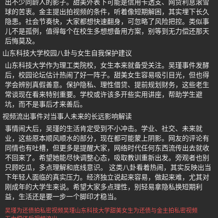
出不少同龄人的影子。甜美外表下可能是信用卡透支、网贷利息滚雪
球的苦衷。金主提出拍视频的条件，听着像短期解困，其实埋下长久
隐患。社会节奏快，大家都想快速翻身，可忽略了风险把控。类似事
儿不是孤例，值得每个在校生多想想备用方案，别等到无力偿还那天
后悔莫及。
山东科技大学校园八卦与女生自我保护建议
山东科技大学作为理工类院校，女生本来就备受关注。吴瑾事件发酵
后，校园论坛估计热闹了好一阵子。甜美女生容易吸引目光，但也得
学会辨别真假善意。保护隐私、理性借贷、提前规划财务，这些老生
常谈现在看来特别重要。学校或许该多开些实用讲座，帮助学生避
坑，而不是事后才来善后。
视频流出事件对当事人未来的长远影响解读
事情闹大后，吴瑾的生活肯定受到不小冲击。学业、社交、未来就
业，这些原本顺风顺水的部分，现在都可能蒙上阴影。网友的评论有
同情也有吐槽，但更多是提醒大家，网络时代任何东西流传出去就收
不回来了。希望她能尽快调整心态，吸取教训重新出发。旁观者也别
只顾吃瓜，多点理解和底线意识。 这类八卦看着热闹，其实反映出当
下年轻人面临的真实压力。经济独立说起来容易，做起来难，尤其对
刚成年的大学生来说。希望大家多点理性，别轻易拿隐私换短期利
益，生活还是要一步一个脚印才稳当。
吴瑾为还债拍私密视频
吴瑾
山东科技大学甜美女生
为还债与金主拍私密视频