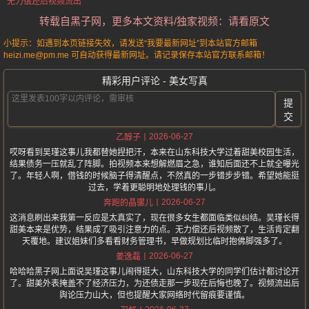
无力偿还后视频流出
转载自黑子网，更多本文资料/独家视频：请看原文
小提示：如遇到本页链接失效，请发送“我要最新网址”到本站官方邮箱
heizi.me@pm.me 可自动获得最新网址。请记录保存本站官方联系邮箱！
精彩用户评论 - 美女写真
提
交
2026-06-27
乙醇子
哎呀看到吴瑾这事儿我都替她捏把汗，本来在山东科技大学过着甜美校园生活，
结果债务一压就乱了阵脚。拍视频本来想解燃眉之急，谁知后面还不上就全曝光
了。年轻人啊，借钱的时候脑子得清醒点，不然真的一步错步步错。希望她能挺
过去，学着更聪明地处理钱的事儿。
2026-06-27
奔跑的晶骡儿
这消息刷出来我第一反应是太真实了，现在很多女生都面临类似纠结。吴瑾长得
甜美本来是优势，结果成了吸引注意力的点。无力偿还后视频散了，生活肯定翻
天覆地。建议姐妹们多看看财务管理书，早做规划比临时抱佛脚强多了。
2026-06-27
姜逸磊
哈哈哈黑子网上面说吴瑾这事儿闹得挺大，山东科技大学的同学们估计都讨论开
了。甜美外表掩盖不了经济压力，为还债走那一步现在后悔也晚了。视频流出后
舆论压力山大，但也提醒大家网络时代留痕要谨慎。