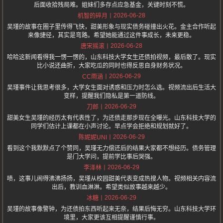
后面收拾残局难。姐妹们多存点应急基金，关键时刻不慌。
2026-06-28
机智的碎月
吴瑾的故事在圈子里传得飞快，甜美形象与现实债务碰撞出火花。金主合作听起
来像捷径，其实是弯路。希望她能通过这件事成长，未来更稳。
2026-06-28
唐宋摇滚
哈哈这新闻看得我一愣一愣的，山东科技大学女生还债拍视频，最后散了。现实
比小说还曲折，大家吃瓜的同时也得反思自身财务状况。
2026-06-29
CC雨涵
吴瑾事件让我思考很多，大学女生面对诱惑和压力时怎么选。视频流出后生活大
变样，提醒我们隐私是第一道防线。
2026-06-29
刀郎
甜美女生吴瑾的经历太有代表性了，为还债走那步现在全曝光。山东科技大学的
同学们估计上课都在小声讨论。早点学会拒绝和规划就好了。
2026-06-29
陈妮妮UNI
看到这个我默默点了个赞同，吴瑾无力偿还后的结果大家都不想经历。债务管理
是门大学问，提前学比事后哭强。
2026-06-29
李泽林
啧，这事儿闹得沸沸扬扬，吴瑾从校园甜美代表变成热搜人物。视频相关内容流
出后，教训血淋淋。希望类似故事越来越少。
2026-06-29
冰糖
吴瑾的故事像警钟，为还债拍东西听起来无奈，结果后悔无穷。山东科技大学环
境里，大家更该互相提醒谨慎行事。