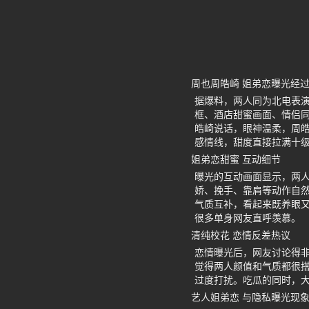
周也周皓崎 姐弟恋曝光经
据爆料，两人同为北电表
框、酒店甜蜜画面、情侣
皓崎说话，眼神温柔，周
感情线，甜度直接拉满十
姐弟恋甜蜜 互动细节
曝光的互动画面显示，两
娇、挽手、靠肩等动作自
气质互补，看起来既养眼
很多单身网友直呼羡慕。
清纯校花 恋情反差热议
恋情曝光后，网友讨论得
觉得两人颜值和气质都很
过度打扰。吃瓜的同时，
艺人姐弟恋 与隐私曝光现