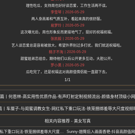
理性吃瓜，支持周也好好谈恋爱，工作生活两不误。
2026-05-29
李雪琴
两人身高差和气质互补，看起来真的很舒服。
2026-05-29
易梦玲
这次曝光后，周也形象反而更接地气了，挺好的祝福祝福。
2026-05-29
张凯毅
艺人谈恋爱总是容易被放大，希望外界别过多打扰，我们就送祝福啦。
2026-05-29
桃子不淘
甜蜜姐弟恋组合，期待他们以后公开更多互动，大胆公开。
2026-05-29
罗小黑
瓜吃完了，还是祝福这对高颜值情侣能一直甜下去。
1/1
何恩林-高实用性优质作品-有声盯射定制视频流出-颜值身材顶级小
车厘子-与闺蜜调教女生-网红私下重口玩法-铁笼捆绑羞辱大尺度视频
相关内容推荐 - 美女写真
车厘子-与闺蜜调教女生-网红私下重口玩法-铁笼捆绑羞辱大尺度视频曝光