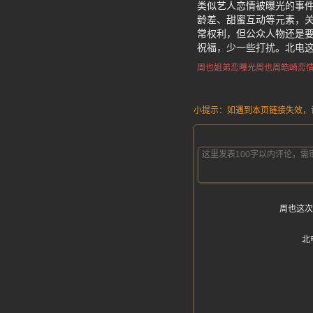
类似艺人恋情被曝光的事
龄差、甜蜜互动等元素，
常权利，但公众人物还是
祝福，少一些打扰。北电
周也姐弟恋曝光
周也周皓崎恋
小提示：如遇到本页链接失效，请发
周也这次
北