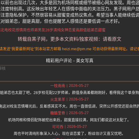
件以前也出现过几次，大多是因为机场同框或细节被细心网友发现。周也
关注度特别高。这反映出年轻艺人在感情中面临的关注压力。黑子网用户
要注意隐私保护，不然很容易从甜蜜变成热议焦点。希望当事人能继续低
这对姐弟恋，甜是真甜，但也提醒艺人感情还是要低调一点才好。
情
北电校花感情
周也师弟男友
28岁清纯女神恋爱
高颜值姐弟恋甜蜜
转载自黑子网，更多本文资料/独家视频：请看原文
送“我要最新网址”到本站官方邮箱 heizi.me@pm.me 可自动获得最新网址。
精彩用户评论 - 美女写真
2026-05-27
一枝南南
姐弟恋也太甜了吧，28岁校花配22岁师弟，颜值身高差都刚刚好，看得我这个单身
2026-05-27
火龙果羊
电这对校友恋情曝光后，反差感其实不大，周也一直很低调，突然公开感觉还挺自然
2026-05-27
糖醋里脊
机场同框和情侣配饰被挖出来后，甜度直接拉满，网友们都说这对太配了。
2026-05-27
可可西
周也平时清纯形象深入人心，现在谈恋爱了，粉丝估计又喜又忧吧。