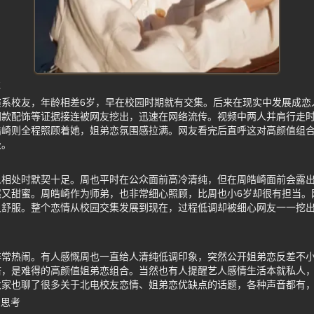
过
演系校友，年龄相差6岁，早在校园时期就有交集。后来在现实中发展成恋
同款配饰等证据接连被网友挖出，迅速在网络流传。视频中两人并肩行走
皓崎则全程照顾着她，姐弟恋氛围感拉满。网友看完后直呼这对高颜值组
级。
人相处时默契十足。周也平时在公众面前高冷清纯，但在周皓崎面前会露
然又甜蜜。周皓崎作为师弟，也非常细心照顾，比周也小6岁却很有担当。
又舒服。整个恋情从校园交集发展到现在，过程低调却被细心网友一一挖
非常热闹。有人感慨周也一直给人清纯低调印象，突然公开姐弟恋反差不
搭，是难得的高颜值姐弟恋组合。当然也有人提醒艺人感情生活本就私人
大家也聊了很多关于北电校友恋情、姐弟恋优缺点的话题，各种声音都有
象思考