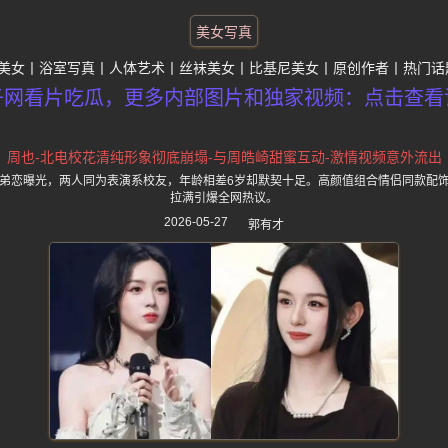
美女写真
美女
浴室写真
人体艺术
丝袜美女
比基尼美女
原创作者
热门话
子网看片吃瓜，更多内部图片和独家视频：点击查看
周也-北电校花清纯形象彻底崩塌-与周皓崎甜蜜互动-激情视频意外流出
弟恋曝光，两人同为表演系校友，年龄相差6岁却默契十足。高颜值组合情侣同款配
拉满引爆全网热议。
2026-05-27
郭有才