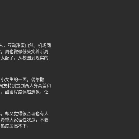
人，互动甜蜜自然。机场同
时，周也微微低头笑着听周
合太配了，从校园到现实的
出小女生的一面，偶尔撒
网友特别提到两人身高差和
出，甜蜜程度远超想象，让
小，却又觉得很合理也有人
，希望大家理性吃瓜，不要
，热度居高不下。