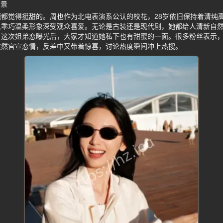
背景
都觉得挺甜的。周也作为北电表演系公认的校花，28岁依旧保持着清纯
以乖巧温柔形象深受观众喜爱。无论是古装还是现代剧，她都给人清新自
。这次姐弟恋曝光后，大家才知道她私下也有甜蜜的一面。很多粉丝表示
突然官宣恋情，反差中又带着惊喜，讨论热度瞬间冲上热搜。