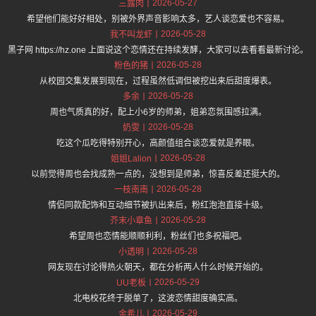
2026-05-27
三露肉
希望他们能好好相处，别被外界声音影响太多，艺人谈恋爱也不容易。
2026-05-28
我不叫龙虾
黑子网 https://hz.one 上面说这个恋情还在持续发酵，大家可以去看看最新讨论。
2026-05-28
粉色的猪
从校园交集发展到现在，过程虽然低调但被挖出来后甜度爆表。
2026-05-28
多余
周也气质真的好，配上小6岁的师弟，姐弟恋氛围感拉满。
2026-05-28
奶雯
吃这个瓜吃得特别开心，高颜值组合谈恋爱就是养眼。
2026-05-28
姐姐Lalion
以前觉得周也会找成熟一点的，没想到是师弟，惊喜反差还挺大的。
2026-05-28
一枝南南
情侣同款配饰和互动细节被扒出来后，粉红泡泡直接十级。
2026-05-28
芥末小章鱼
希望周也恋情能顺顺利利，粉丝们也多祝福吧。
2026-05-28
小透明
网友现在讨论得热火朝天，都在分析两人什么时候开始的。
2026-05-29
UU老板
北电校花终于脱单了，这波恋情甜度确实高。
2026-05-29
金希儿