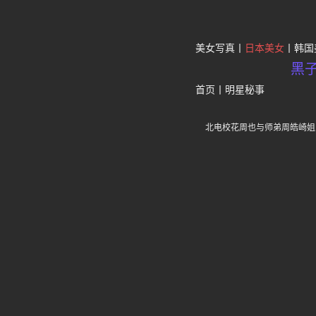
美女写真
日本美女
韩国
黑
首页
丨
明星秘事
北电校花周也与师弟周皓崎姐