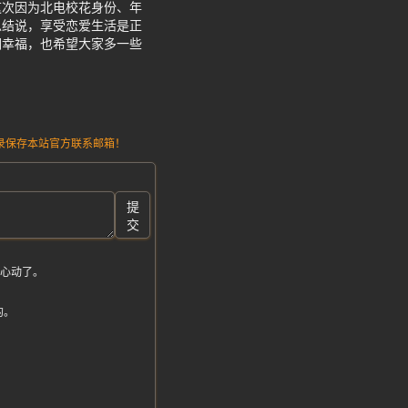
这次因为北电校花身份、年
总结说，享受恋爱生活是正
调幸福，也希望大家多一些
请记录保存本站官方联系邮箱！
提
交
狗心动了。
的。