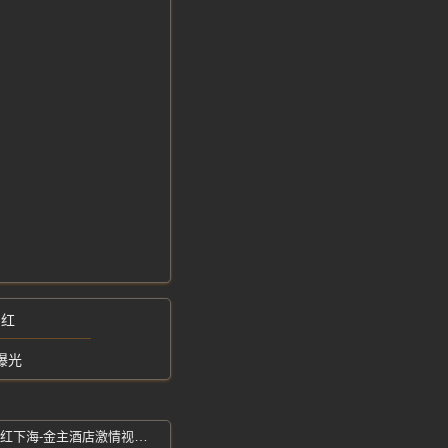
网红
曝光
Sunny-翘臀后入画面香艳-抖音高颜值网红下海-金主酒店激情视频曝光