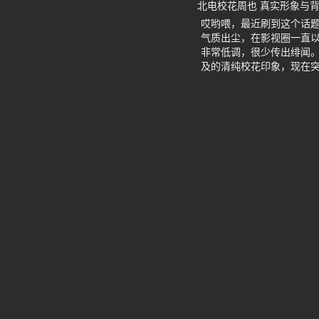
北电校花周也 真实形象与
哎哟喂，最近刷到这个话题
气质出尘，在影视圈一直
非常低调，很少传出绯闻
及的清纯校花印象，现在